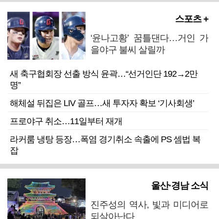
스포츠 +
‘윤나고황’ 꿈틀댄다…거인 가
을야구 불씨 살릴까
새 축구협회장 선출 방식 윤곽…“선거인단 192→2만
명”
해체설 뒤집은 LIV 골프…새 투자자 확보 ‘기사회생’
프로야구 취소…11일부터 재개
라커룸 냉탕 등장…폭염 경기취소 속출에 PS 셈법 복
잡
울산·경남 소식
진주성의 역사, 빛과 미디어로
되살아난다