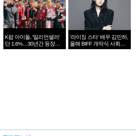
K팝 아이돌, '밀리언셀러'
‘라이징 스타’ 배우 김민하,
단 1.6%…30년간 등장
올해 BIFF 개막식 사회자
1182개팀 전수조사
확정