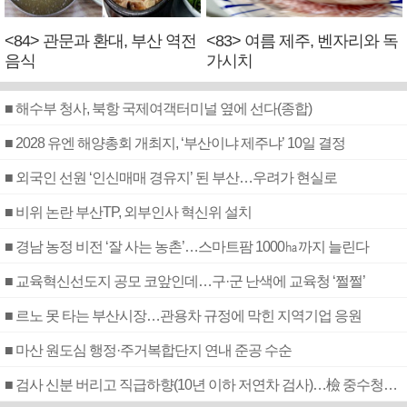
<84> 관문과 환대, 부산 역전
<83> 여름 제주, 벤자리와 독
음식
가시치
■ 해수부 청사, 북항 국제여객터미널 옆에 선다(종합)
■ 2028 유엔 해양총회 개최지, ‘부산이냐 제주냐’ 10일 결정
■ 외국인 선원 ‘인신매매 경유지’ 된 부산…우려가 현실로
■ 비위 논란 부산TP, 외부인사 혁신위 설치
■ 경남 농정 비전 ‘잘 사는 농촌’…스마트팜 1000㏊까지 늘린다
■ 교육혁신선도지 공모 코앞인데…구·군 난색에 교육청 ‘쩔쩔’
■ 르노 못 타는 부산시장…관용차 규정에 막힌 지역기업 응원
■ 마산 원도심 행정·주거복합단지 연내 준공 수순
■ 검사 신분 버리고 직급하향(10년 이하 저연차 검사)…檢 중수청행 기피