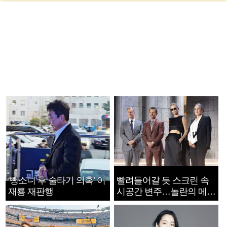
‘뺑소니 후 술타기 의혹’ 이
빨려들어갈 듯 스크린 속
재룡 재판행
시공간 변주…놀란의 메시
지는 ‘전쟁 속죄’