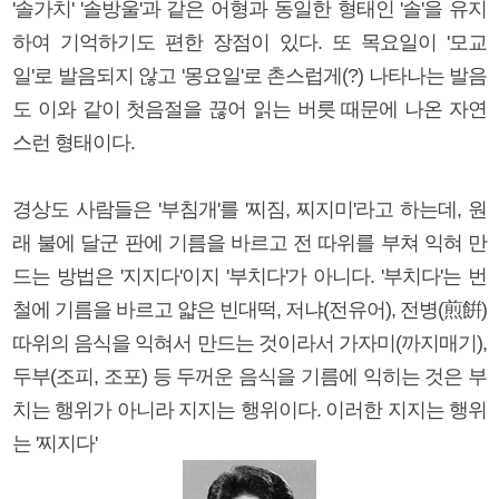
'솔가치' '솔방울'과 같은 어형과 동일한 형태인 '솔'을 유지
하여 기억하기도 편한 장점이 있다. 또 목요일이 '모교
일'로 발음되지 않고 '몽요일'로 촌스럽게(?) 나타나는 발음
도 이와 같이 첫음절을 끊어 읽는 버릇 때문에 나온 자연
스런 형태이다.
경상도 사람들은 '부침개'를 '찌짐, 찌지미'라고 하는데, 원
래 불에 달군 판에 기름을 바르고 전 따위를 부쳐 익혀 만
드는 방법은 '지지다'이지 '부치다'가 아니다. '부치다'는 번
철에 기름을 바르고 얇은 빈대떡, 저냐(전유어), 전병(煎餠)
따위의 음식을 익혀서 만드는 것이라서 가자미(까지매기),
두부(조피, 조포) 등 두꺼운 음식을 기름에 익히는 것은 부
치는 행위가 아니라 지지는 행위이다. 이러한 지지는 행위
는 '찌지다'