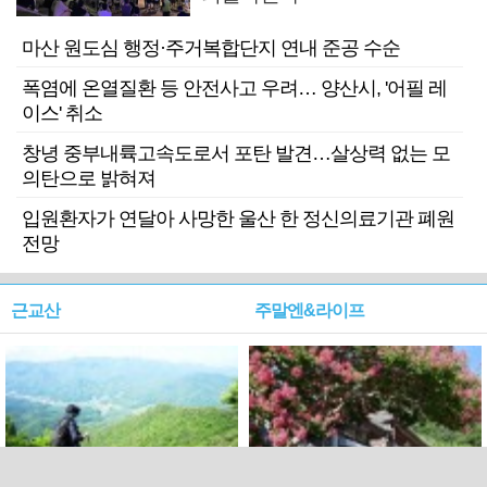
마산 원도심 행정·주거복합단지 연내 준공 수순
폭염에 온열질환 등 안전사고 우려… 양산시, '어필 레
이스' 취소
창녕 중부내륙고속도로서 포탄 발견…살상력 없는 모
의탄으로 밝혀져
입원환자가 연달아 사망한 울산 한 정신의료기관 폐원
전망
근교산
주말엔&라이프