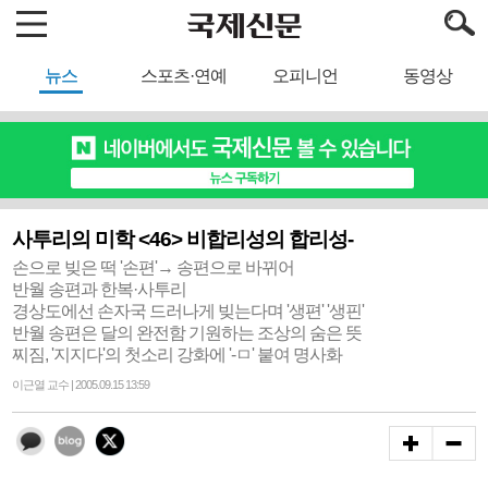
뉴스
스포츠·연예
오피니언
동영상
사투리의 미학 <46> 비합리성의 합리성-
손으로 빚은 떡 '손편'→ 송편으로 바뀌어
반월 송편과 한복·사투리
경상도에선 손자국 드러나게 빚는다며 '생편' '생핀'
반월 송편은 달의 완전함 기원하는 조상의 숨은 뜻
찌짐, '지지다'의 첫소리 강화에 '-ㅁ' 붙여 명사화
이근열 교수 | 2005.09.15 13:59