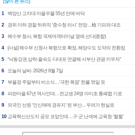
[많이 본 뉴스]
1
백양산 고지대 마을우물 55년 만에 바닥
2
경위 이하 경찰 하위직 ‘중수청 러시’ 전망…檢 기피와 대조
3
해수부 청사, 북항 국제여객터미널 옆에 선다(종합)
4
[사설] 해수부 신청사 북항으로 확정, 해양수도 도약의 전환점
5
“낙동강권 삼락·을숙도·다대포 연결해 서부산 관광 키우자”
6
오늘의 날씨- 2026년 8월 7일
7
부울경 주말부터 비소식…‘극한 폭염’ 한풀 꺾일 듯
8
피란마을 67년 역사인데…전교생 24명 아미초 통폐합 기로
9
외국인 선원 ‘인신매매 경유지’ 된 부산…우려가 현실로
10
교육혁신선도지 공모 코앞인데…구·군 난색에 교육청 ‘쩔쩔’