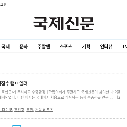
타그램
국제
문화
주말엔
스포츠
기획
인터뷰
T
과학잠수 캠프 열려
표형근)가 주최하고 수중환경과학협의회가 주관하고 국제신문이 참여한 가 2월
 개최되었다. 이번 행사는 국내에서 처음으로 개최되는 동계 수중생물 연구 ... [2
,
,
,
스 다이빙
홍천강
혹한
겨울 레포츠