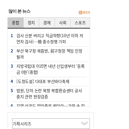
많이 본 뉴스
종합
정치
경제
사회
스포츠
1
검사 신분 버리고 직급하향(10년 이하 저
연차 검사)…檢 중수청행 기피
2
부산 북구청 쑥뜸방, 前구청장 책임 인정
될까
3
지방국립대 이르면 내년 신입생부터 ‘등록
금 0원’(종합)
4
[도청도설] 다대포 부산바다축제
5
법원, 단차 논란 북항 복합환승센터 공사
중지 관련 현장검증
6
지역 상권도 말라죽을 판이라…가뭄 속 밀
양물축제 강행 논란
7
통영시민 추석 전 35만 원 받는다