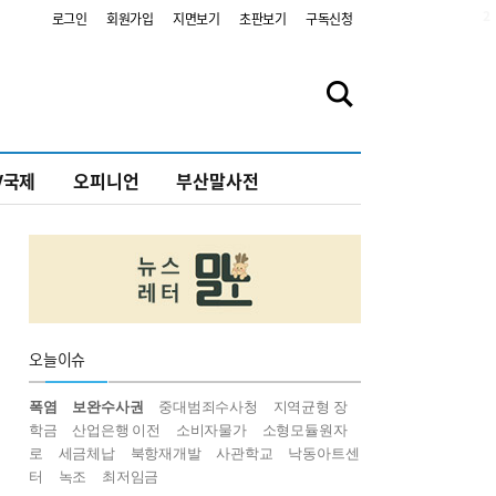
2
로그인
회원가입
지면보기
초판보기
구독신청
V국제
오피니언
부산말사전
오늘
이슈
폭염
보완수사권
중대범죄수사청
지역균형 장
학금
산업은행 이전
소비자물가
소형모듈원자
로
세금체납
북항재개발
사관학교
낙동아트센
터
녹조
최저임금