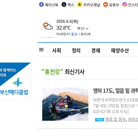
페이스북
엑스
카카오채널
유튜브
인스
사회
정치
경제
해양수산
"홍천강"
최신기사
영하 17도, 얼음 밑 
㈜한국과학잠수연구소(대표 
7일~8일 1박2일 일정으로
025-02-09 오후 4:41]
,
얼음 밑 잠수
아이