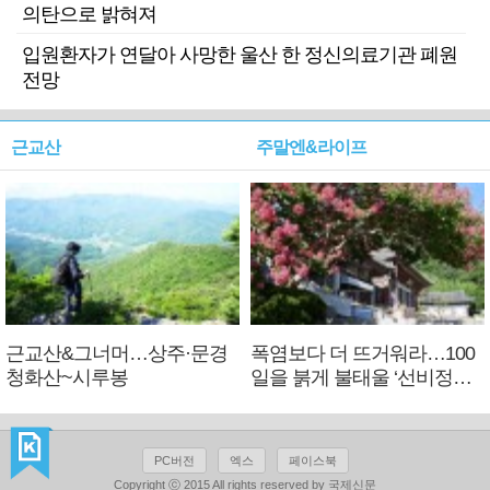
의탄으로 밝혀져
입원환자가 연달아 사망한 울산 한 정신의료기관 폐원
전망
근교산
주말엔&라이프
근교산&그너머…상주·문경
폭염보다 더 뜨거워라…100
청화산~시루봉
일을 붉게 불태울 ‘선비정신’
피었네
PC버전
엑스
페이스북
Copyright ⓒ 2015 All rights reserved by 국제신문