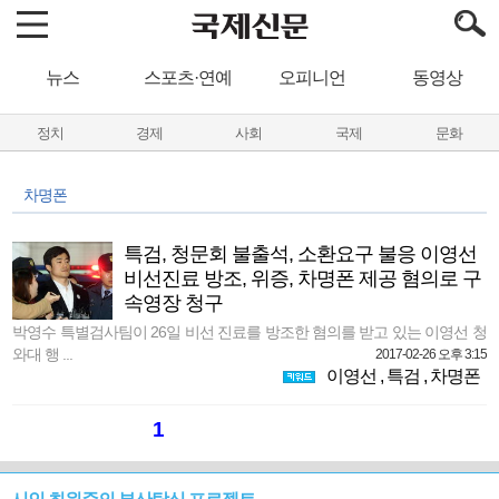
뉴스
스포츠·연예
오피니언
동영상
정치
경제
사회
국제
문화
차명폰
특검, 청문회 불출석, 소환요구 불응 이영선
비선진료 방조, 위증, 차명폰 제공 혐의로 구
속영장 청구
박영수 특별검사팀이 26일 비선 진료를 방조한 혐의를 받고 있는 이영선 청
와대 행 ...
2017-02-26 오후 3:15
이영선
,
특검
,
차명폰
1