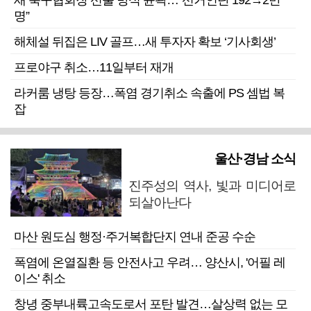
새 축구협회장 선출 방식 윤곽…“선거인단 192→2만
명”
해체설 뒤집은 LIV 골프…새 투자자 확보 ‘기사회생’
프로야구 취소…11일부터 재개
라커룸 냉탕 등장…폭염 경기취소 속출에 PS 셈법 복
잡
울산·경남 소식
진주성의 역사, 빛과 미디어로
되살아난다
마산 원도심 행정·주거복합단지 연내 준공 수순
폭염에 온열질환 등 안전사고 우려… 양산시, '어필 레
이스' 취소
창녕 중부내륙고속도로서 포탄 발견…살상력 없는 모