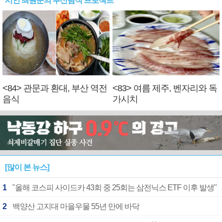
시인 최원준의 부산탐식 프로젝트
<84> 관문과 환대, 부산 역전
<83> 여름 제주, 벤자리와 독
음식
가시치
[많이 본 뉴스]
1
"올해 코스피 사이드카 43회 중 25회는 삼전닉스 ETF 이후 발생"
2
백양산 고지대 마을우물 55년 만에 바닥