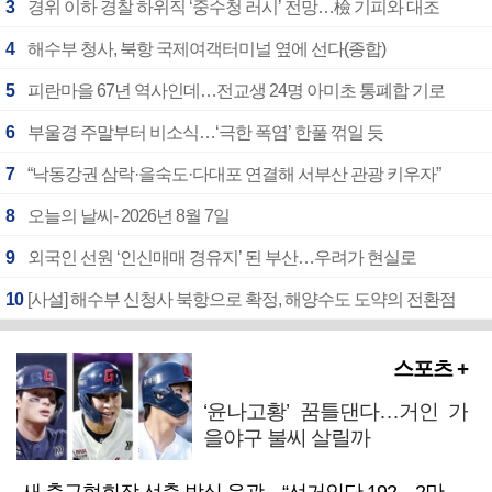
3
경위 이하 경찰 하위직 ‘중수청 러시’ 전망…檢 기피와 대조
4
해수부 청사, 북항 국제여객터미널 옆에 선다(종합)
5
피란마을 67년 역사인데…전교생 24명 아미초 통폐합 기로
6
부울경 주말부터 비소식…‘극한 폭염’ 한풀 꺾일 듯
7
“낙동강권 삼락·을숙도·다대포 연결해 서부산 관광 키우자”
8
오늘의 날씨- 2026년 8월 7일
9
외국인 선원 ‘인신매매 경유지’ 된 부산…우려가 현실로
10
[사설] 해수부 신청사 북항으로 확정, 해양수도 도약의 전환점
스포츠 +
‘윤나고황’ 꿈틀댄다…거인 가
을야구 불씨 살릴까