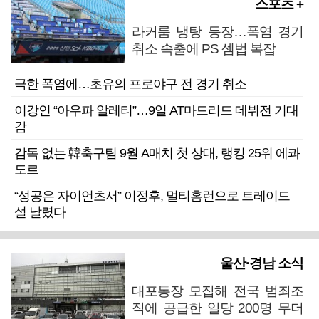
스포츠 +
라커룸 냉탕 등장…폭염 경기
취소 속출에 PS 셈법 복잡
극한 폭염에…초유의 프로야구 전 경기 취소
이강인 “아우파 알레티”…9일 AT마드리드 데뷔전 기대
감
감독 없는 韓축구팀 9월 A매치 첫 상대, 랭킹 25위 에콰
도르
“성공은 자이언츠서” 이정후, 멀티홈런으로 트레이드
설 날렸다
울산·경남 소식
대포통장 모집해 전국 범죄조
직에 공급한 일당 200명 무더