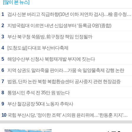
[많이 본 뉴스]
1
검사 신분 버리고 직급하향(10년 이하 저연차 검사)…檢 중수청행 기피
2
지방국립대 이르면 내년 신입생부터 ‘등록금 0원’(종합)
3
부산 북구청 쑥뜸방, 前구청장 책임 인정될까
4
[도청도설] 다대포 부산바다축제
5
해양수산부 신청사 북항재개발 부지에 짓는다
6
지역 상권도 말라죽을 판이라…가뭄 속 밀양물축제 강행 논란
7
법원, 단차 논란 북항 복합환승센터 공사중지 관련 현장검증
8
통영시민 추석 전 35만 원 받는다
9
부산 철강공장 50대 노동자 추락사
10
국힘 부산시당, ‘정이한 조력’ 시의원 윤리위에…‘한동훈 지지’도 신고접수