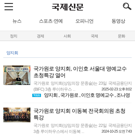
뉴스
스포츠·연예
오피니언
동영상
정치
경제
사회
국제
문화
양지회
국가원로 양지회, 이인호 서울대 명예교수
초청특강 열어
국가원로 양지회(상임의장 문종술)는 23일 국제금융단지
(BIFC) 3층 루이하우스 ...
2025-02-23 오후 8:02
양지회
,
국가원로
,
이인호 명예교수
,
조나영
국가원로 양지회 이동복 전국회의원 초청
특강
국가원로 양지회(상임의장 문종술)는 22일 국제금융단지
3층 루이하우스에서 이동복 ...
2024-10-25 오전 7:43