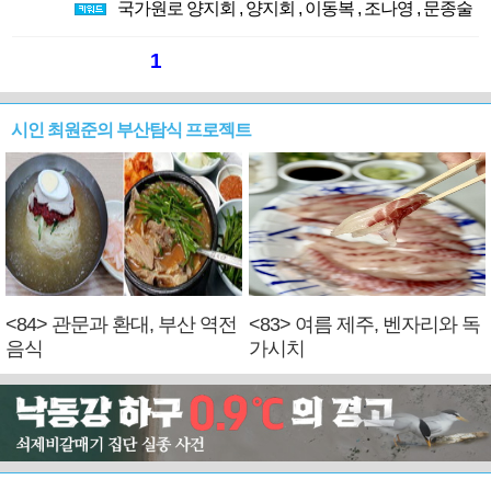
국가원로 양지회
,
양지회
,
이동복
,
조나영
,
문종술
1
시인 최원준의 부산탐식 프로젝트
<84> 관문과 환대, 부산 역전
<83> 여름 제주, 벤자리와 독
음식
가시치