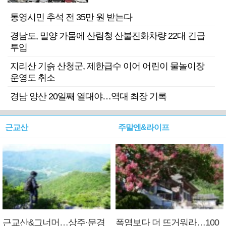
기 검거
통영시민 추석 전 35만 원 받는다
경남도, 밀양 가뭄에 산림청 산불진화차량 22대 긴급
투입
지리산 기슭 산청군, 제한급수 이어 어린이 물놀이장
운영도 취소
경남 양산 20일째 열대야…역대 최장 기록
근교산
주말엔&라이프
근교산&그너머…상주·문경
폭염보다 더 뜨거워라…100