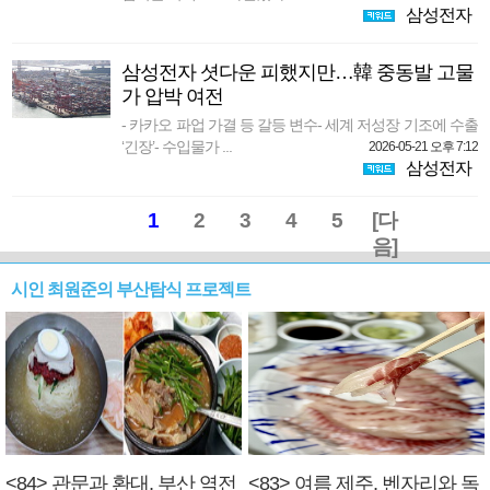
삼성전자
삼성전자 셧다운 피했지만…韓 중동발 고물
가 압박 여전
- 카카오 파업 가결 등 갈등 변수- 세계 저성장 기조에 수출
‘긴장’- 수입물가 ...
2026-05-21 오후 7:12
삼성전자
1
2
3
4
5
[다
음]
시인 최원준의 부산탐식 프로젝트
<84> 관문과 환대, 부산 역전
<83> 여름 제주, 벤자리와 독