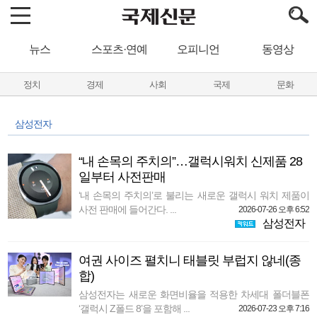
뉴스
스포츠·연예
오피니언
동영상
정치
경제
사회
국제
문화
삼성전자
“내 손목의 주치의”…갤럭시워치 신제품 28
일부터 사전판매
‘내 손목의 주치의’로 불리는 새로운 갤럭시 워치 제품이
사전 판매에 들어간다. ...
2026-07-26 오후 6:52
삼성전자
여권 사이즈 펼치니 태블릿 부럽지 않네(종
합)
삼성전자는 새로운 화면비율을 적용한 차세대 폴더블폰
‘갤럭시 Z폴드 8’을 포함해 ...
2026-07-23 오후 7:16