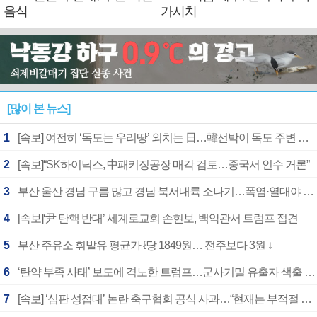
음식
가시치
[많이 본 뉴스]
1
[속보] 여전히 ‘독도는 우리땅’ 외치는 日…韓선박이 독도 주변 해양조사 활동하자 반발
2
[속보]“SK하이닉스, 中패키징공장 매각 검토…중국서 인수 거론”
3
부산 울산 경남 구름 많고 경남 북서내륙 소나기…폭염·열대야 계속
4
[속보]‘尹 탄핵 반대’ 세계로교회 손현보, 백악관서 트럼프 접견
5
부산 주유소 휘발유 평균가 ℓ당 1849원… 전주보다 3원 ↓
6
‘탄약 부족 사태’ 보도에 격노한 트럼프…군사기밀 유출자 색출 지시
7
[속보] ‘심판 성접대’ 논란 축구협회 공식 사과…“현재는 부적절 행위 없어”