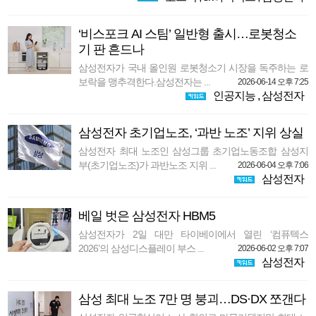
‘비스포크 AI 스팀’ 일반형 출시…로봇청소
기 판 흔드나
삼성전자가 국내 올인원 로봇청소기 시장을 독주하는 로
보락을 맹추격한다.삼성전자는 ...
2026-06-14 오후 7:25
인공지능
,
삼성전자
삼성전자 초기업노조, ‘과반 노조’ 지위 상실
삼성전자 최대 노조인 삼성그룹 초기업노동조합 삼성지
부(초기업노조)가 과반노조 지위 ...
2026-06-04 오후 7:06
삼성전자
베일 벗은 삼성전자 HBM5
삼성전자가 2일 대만 타이베이에서 열린 ‘컴퓨텍스
2026’의 삼성디스플레이 부스 ...
2026-06-02 오후 7:07
삼성전자
삼성 최대 노조 7만 명 붕괴…DS·DX 쪼갠다