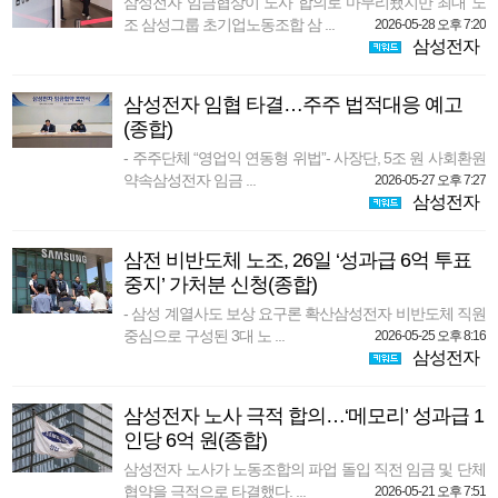
삼성전자 임금협상이 노사 합의로 마무리됐지만 최대 노
조 삼성그룹 초기업노동조합 삼 ...
2026-05-28 오후 7:20
삼성전자
삼성전자 임협 타결…주주 법적대응 예고
(종합)
- 주주단체 “영업익 연동형 위법”- 사장단, 5조 원 사회환원
약속삼성전자 임금 ...
2026-05-27 오후 7:27
삼성전자
삼전 비반도체 노조, 26일 ‘성과급 6억 투표
중지’ 가처분 신청(종합)
- 삼성 계열사도 보상 요구론 확산삼성전자 비반도체 직원
중심으로 구성된 3대 노 ...
2026-05-25 오후 8:16
삼성전자
삼성전자 노사 극적 합의…‘메모리’ 성과급 1
인당 6억 원(종합)
삼성전자 노사가 노동조합의 파업 돌입 직전 임금 및 단체
협약을 극적으로 타결했다. ...
2026-05-21 오후 7:51