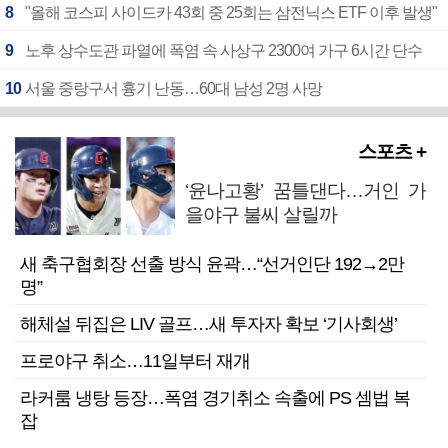
8
"올해 코스피 사이드카 43회 중 25회는 삼전닉스 ETF 이후 발생"
9
노후 상수도관 파열에 폭염 속 사상구 2300여 가구 6시간 단수
10
서울 중랑구서 흉기 난동…60대 남성 2명 사망
스포츠 +
‘윤나고황’ 꿈틀댄다…거인 가
을야구 불씨 살릴까
새 축구협회장 선출 방식 윤곽…“선거인단 192→2만
명”
해체설 뒤집은 LIV 골프…새 투자자 확보 ‘기사회생’
프로야구 취소…11일부터 재개
라커룸 냉탕 등장…폭염 경기취소 속출에 PS 셈법 복
잡