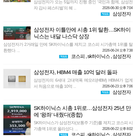
삼성전자가 오는 5일까지 진행 중인 ‘국민과 함께, 삼성전
자 감사 페스티벌’의 혜 ...
2026-06-30 오후 7:04
삼성전자
삼성전자 이틀만에 시총 1위 탈환…SK하이
닉스는 내달 나스닥 상장
삼성전자가 2거래일 만에 SK하이닉스를 제치고 코스피 시가총액 1위를 탈
환했다. ...
2026-06-24 오후 7:38
코스피
,
sk하이닉스
,
삼성전자
삼성전자, HBM4 매출 10억 달러 돌파
삼성전자의 6세대 고대역폭 메모리(HBM) HBM4가 업계
서 처음으로 매출 10억 ...
2026-06-23 오후 7:06
삼성전자
SK하이닉스 시총 1위로…삼성전자 25년 만
에 ‘왕좌’ 내줬다(종합)
SK하이닉스가 삼성전자(보통주 기준)를 제치고 코스피 시
가총액 1위로 올라섰다. ...
2026-06-22 오후 8:02
코스피
,
sk하이닉스
,
삼성전자