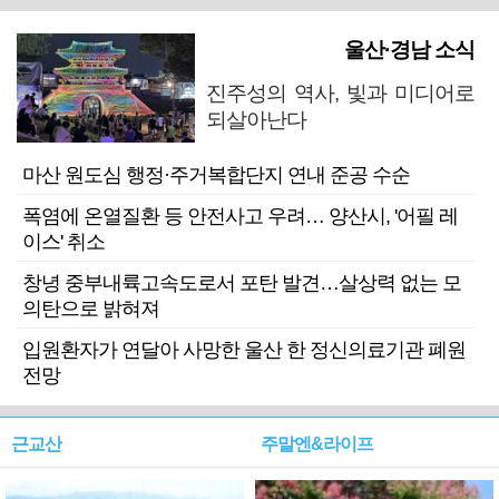
울산·경남 소식
진주성의 역사, 빛과 미디어로
되살아난다
마산 원도심 행정·주거복합단지 연내 준공 수순
폭염에 온열질환 등 안전사고 우려… 양산시, '어필 레
이스' 취소
창녕 중부내륙고속도로서 포탄 발견…살상력 없는 모
의탄으로 밝혀져
입원환자가 연달아 사망한 울산 한 정신의료기관 폐원
전망
근교산
주말엔&라이프