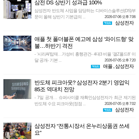
삼전 DS 상반기 성과급 100%
삼성전자 반도체 사업을 담당하는 디바이스솔루션(DS)부
문이 올해 상반기 기본급의 ...
2026-07-06 오후 7:06
삼성전자
애플 첫 폴더블폰 예고에 삼성 ‘와이드형’ 맞
불…하반기 격전
- ‘시리AI’탑재…가성비 흥행관건- 4대3 비율 ‘갤Z폴드8’ 이
달 공개- 기본 ...
2026-07-05 오후 7:20
애플
,
삼성전자
반도체 피크아웃? 삼성전자 2분기 영업익
85조 역대치 전망
- 7일 공개… 슈퍼사이클 재확인삼성전자가 최근 제기된
반도체 수요 피크아웃(정점 ...
2026-07-05 오후 7:02
삼성전자
삼성전자 “전통시장서 온누리상품권 쓰세
요”