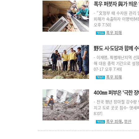
폭우 퍼붓자 與가 띄운 
- “文정부 때 수자원 관리
피해가 속출하자 이명박(MB)
오후 7:50]
폭우 피해
野도 시·도당과 함께 
- 이재명, 특별재난지역 선
해 대응 총력 기간으로 설정
07-17 오후 7:49]
폭우 피해
400㎜ 퍼부은 ‘극한 
- 전국 평년 장마철 강수량 
지고 도로 곳곳 침수- 엿새째
8:07]
,
폭우 피해
부산