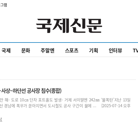
타그램
국제
문화
주말엔
스포츠
기획
인터뷰
T
사상~하단선 공사장 침수(종합)
안 해- 도로 10㎝ 단차 포트홀도 발생- 거제 서이말엔 242㎜ ‘물폭탄’지난 13일
 경남에 폭우가 쏟아지면서 도시철도 공사 구간이 물에 ... [2025-07-14 오후
남