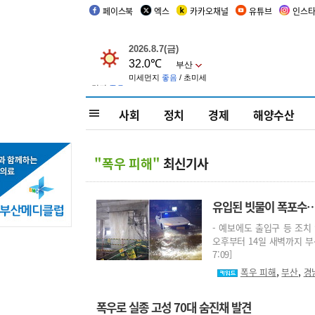
페이스북
엑스
카카오채널
유튜브
인스
사회
정치
경제
해양수산
"폭우 피해"
최신기사
유입된 빗물이 폭포수…
- 예보에도 출입구 등 조치 
오후부터 14일 새벽까지 부산
7:09]
,
,
폭우 피해
부산
경
폭우로 실종 고성 70대 숨진채 발견