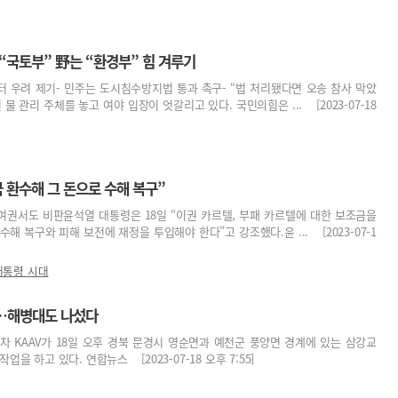
“국토부” 野는 “환경부” 힘 겨루기
터 우려 제기- 민주는 도시침수방지법 통과 촉구- “법 처리됐다면 오송 참사 막았
물 관리 주체를 놓고 여야 입장이 엇갈리고 있다. 국민의힘은 ... [2023-07-18
 환수해 그 돈으로 수해 복구”
 여권서도 비판윤석열 대통령은 18일 “이권 카르텔, 부패 카르텔에 대한 보조금을
해 복구와 피해 보전에 재정을 투입해야 한다”고 강조했다.윤 ... [2023-07-1
대통령 시대
기…해병대도 나섰다
 KAAV가 18일 오후 경북 문경시 영순면과 예천군 풍양면 경계에 있는 삼강교
을 하고 있다. 연합뉴스 [2023-07-18 오후 7:55]