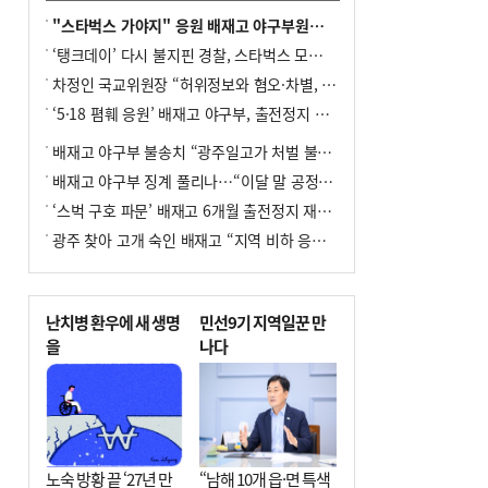
"스타벅스 가야지" 응원 배재고 야구부원들, 학교서 징계 처분
‘탱크데이’ 다시 불지핀 경찰, 스타벅스 모욕 혐의 압수수색
차정인 국교위원장 “허위정보와 혐오·차별, 학교 교실까지 유입"
‘5·18 폄훼 응원’ 배재고 야구부, 출전정지 6개월→1개월 감경
배재고 야구부 불송치 “광주일고가 처벌 불원 의사 표해”
배재고 야구부 징계 풀리나…“이달 말 공정위서 재심의”
‘스벅 구호 파문’ 배재고 6개월 출전정지 재심 신청키로
광주 찾아 고개 숙인 배재고 “지역 비하 응원 잘못”(종합)
난치병 환우에 새 생명
민선9기 지역일꾼 만
을
나다
노숙 방황 끝 ‘27년 만
“남해 10개 읍·면 특색