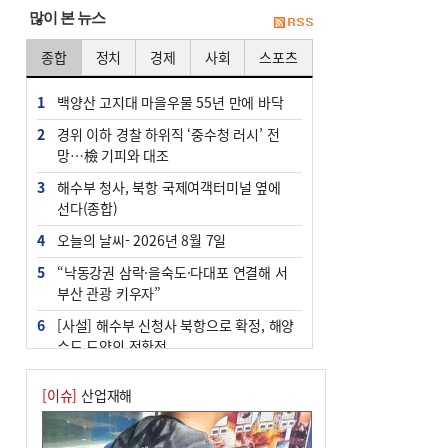
많이 본 뉴스
종합
정치
경제
사회
스포츠
1
백양산 고지대 마을우물 55년 만에 바닥
2
경위 이하 경찰 하위직 ‘중수청 러시’ 전
망…檢 기피와 대조
3
해수부 청사, 북항 국제여객터미널 옆에
선다(종합)
4
오늘의 날씨- 2026년 8월 7일
5
“낙동강권 삼락·을숙도·다대포 연결해 서
부산 관광 키우자”
6
[사설] 해수부 신청사 북항으로 확정, 해양
수도 도약의 전환점
7
부울경 주말부터 비소식…‘극한 폭염’ 한
[이슈]
산업재해
풀 꺾일 듯
8
피란마을 67년 역사인데…전교생 24명 아