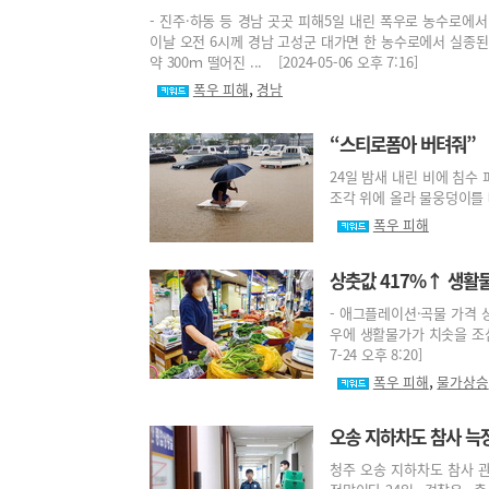
- 진주·하동 등 경남 곳곳 피해5일 내린 폭우로 농수로에서
이날 오전 6시께 경남 고성군 대가면 한 농수로에서 실종된 
약 300ｍ 떨어진 ... [2024-05-06 오후 7:16]
,
폭우 피해
경남
“스티로폼아 버텨줘”
24일 밤새 내린 비에 침수
조각 위에 올라 물웅덩이를 빠져
폭우 피해
상춧값 417%↑ 생활물
- 애그플레이션·곡물 가격 
우에 생활물가가 치솟을 조심
7-24 오후 8:20]
,
폭우 피해
물가상승
오송 지하차도 참사 늑
청주 오송 지하차도 참사 