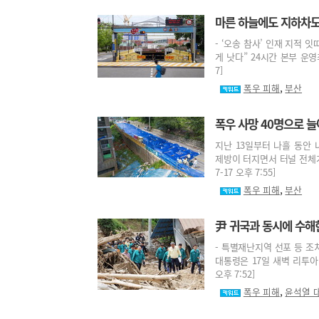
마른 하늘에도 지하차
- ‘오송 참사’ 인재 지적 
게 낫다” 24시간 본부 운영최
7]
,
폭우 피해
부산
폭우 사망 40명으로 
지난 13일부터 나흘 동안 
제방이 터지면서 터널 전체가
7-17 오후 7:55]
,
폭우 피해
부산
尹 귀국과 동시에 수해현
- 특별재난지역 선포 등 조
대통령은 17일 새벽 리투아니
오후 7:52]
,
폭우 피해
윤석열 