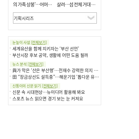
의 가족 상봉’…어머니
살려…섬 전체 거대 정
와 행복 꿈꿔
원으로 조성”
눈높이 사설
[전체보기]
세계유산을 함께 지키자는 ‘부산 선언’
부산시장 후보 공약, 생활에 어떤 도움 될까
뉴스 분석
[전체보기]
與가 막은 ‘산은 부산행’…전재수 강력한 의지 표명 없인 공염불
田 “장금상선도 설득중”…해운기업 ‘톱다운 유치전’ 가속
신통이의 신문 읽기
[전체보기]
신문 속 시대현상…뉴미디어 활용해 봐요
스포츠 뉴스 읽으면 경기 보는 눈 커져요
어떻게 생각하십니까
[전체보기]
구·군 승진 축하화분 관행 없애자니 소상공인 울상
3년째 병상에 있는 구의원…의정활동 못해도 월급 그대로
팩트체크
[전체보기]
금정산 반려견 데리고 갈 수 있나…알아보니 ‘국립공원은 출입 불가’