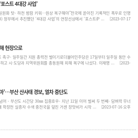
‘포스트 4대강 사업’
 일원화 탓- 하천 범람 키워…원상 복구해야”전국에 쏟아진 기록적인 폭우로 인명
 정부에서 추진했던 ‘4대강 사업’의 연장선상에서 ‘포스트(P ... [2023-07-17
수해 현장으로
포 촉구- 일주일간 지원 총력전 벌이기로더불어민주당은 17일부터 일주일 동안 수
하고 시·도당과 지역위원회를 총동원해 피해 복구에 나섰다. 이재명 ... [2023-
장마’…부산 산사태 경보, 열차 중단도
넘어 - 부산도 시간당 30㎜ 집중호우- 지난 11일 이어 벌써 두 번째- 담벼락 무너
 학장천 실종자 수색 중전국을 덮친 거센 장맛비가 시작 ... [2023-07-16 오후