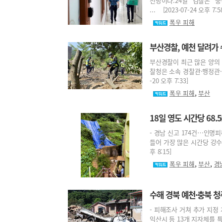
전망이다.24일 검찰은 
... [2023-07-24 오후 7:5
폭우 피해
부산경찰, 예천 달려가
부산경찰이 최근 많은 양의 
찰청은 소속 경찰관·행정관·주
-20 오후 7:33]
,
폭우 피해
부산
18일 영도 시간당 68
- 경남 신고 174건…인명
들어 가장 많은 시간당 강수량
후 8:15]
,
,
폭우 피해
부산
경
수해 경북 예천·충북 청
- 피해조사 거쳐 추가 지정
익산시 등 13개 지자체를 특