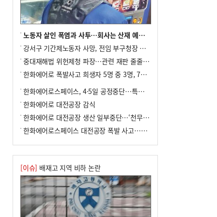
미초 통폐합 기로
9
외국인 선원 ‘인신매매 경유지’ 된 부산…
우려가 현실로
노동자 살인 폭염과 사투…회사는 산재 예방·전기료 절감 전력
10
수사독점 책임 커진 경찰, 방치사건 해결
강서구 기간제노동자 사망, 전임 부구청장 檢 송치
부랴부랴 속도전
중대재해법 위헌제청 파장…관련 재판 줄줄이 브레이크
한화에어로 폭발사고 희생자 5명 중 3명, 7일 영면
한화에어로스페이스, 4·5일 공정중단…특별 안전점검
한화에어로 대전공장 감식
한화에어로 대전공장 생산 일부중단…‘천무’ 수출 비상
한화에어로스페이스 대전공장 폭발 사고…5명 사망·2명 부상(종합)
[이슈]
배재고 지역 비하 논란