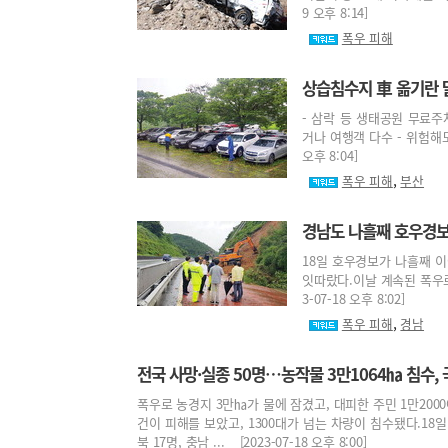
9 오후 8:14]
폭우 피해
상습침수지 車 옮기란 
- 삼락 등 생태공원 무료주
거나 여행객 다수 - 위험해도
오후 8:04]
,
폭우 피해
부산
경남도 나흘째 호우경보
18일 호우경보가 나흘째 
잇따랐다.이날 계속된 폭우로
3-07-18 오후 8:02]
,
폭우 피해
경남
전국 사망·실종 50명…농작물 3만1064㏊ 침수,
폭우로 농경지 3만㏊가 물에 잠겼고, 대피한 주민 1만2000
건이 피해를 보았고, 1300대가 넘는 차량이 침수됐다.18
북 17명, 충남 ... [2023-07-18 오후 8:00]