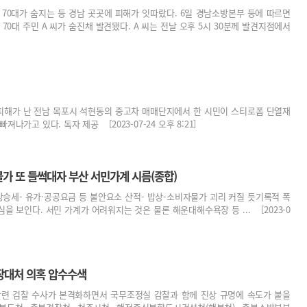
 70대가 숨지는 등 경남 곳곳에 피해가 잇따랐다. 6일 경남소방본부 등에 따르면
70대 주민 A 씨가 숨진채 발견됐다. A 씨는 전날 오후 5시 30분께 발견지점에서
 피해가 난 전남 목포시 석현동의 중고차 매매단지에서 한 시민이 스티로폼 단열재
나가고 있다. 독자 제공 [2023-07-24 오후 8:21]
가 또 들썩대자 부산 서민가계 시름(종합)
상승세- 유가·공공요금 등 불안요소 산적- 밥상-소비자물가 괴리 커질 듯기록적 폭
을 보인다. 서민 가계가 어려워지는 것은 물론 해운대해수욕장 등 ... [2023-0
장대처 의혹 압수수색
관련 검찰 수사가 본격화하면서 국무조정실 감찰과 함께 진상 규명에 속도가 붙을