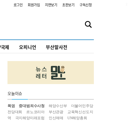
2
로그인
회원가입
지면보기
초판보기
구독신청
V국제
오피니언
부산말사전
오늘
이슈
폭염
중대범죄수사청
해양수산부
더불어민주당
전당대회
르노코리아
부산관광
교육혁신선도지
역
극지해양미래포럼
인신매매
UN해양총회