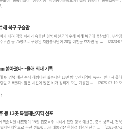
충북도청 충북경찰청 청주시청 행정중심복합도시건설청(행복청) 충북소방본부
8]
 수해 복구 구슬땀
비가 내려 각종 피해가 속출한 경북 예천군의 수해 피해 복구에 동참했다. 부산경
무관 등 75명으로 구성된 자원봉사단이 20일 예천군 효자면 왕 ... [2023-07
.5㎜ 쏟아졌다…올해 최대 기록
피해 0- 경북 예천 수색 해병대원 실종지난 18일 밤 부산지역에 폭우가 쏟아져 올해
을 기록했다. 짧은 시간에 많은 비가 강하게 오는 기상현 ... [2023-07-19 오
남
주 등 13곳 특별재난지역 선포
 계획윤석열 대통령이 19일 집중호우 피해가 컸던 경북 예천군, 충북 청주시, 전북
별재난지역으로 우선 선포했다.윤 대통령은 한창섭 행정안전부 ... [2023-07-1