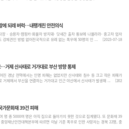
말에 되레 버럭…내팽개친 안전의식
차장 - 승용차·캠핑카·화물차 방치돼- 닷새간 출차 통보에 나몰라라- 중고차 업자
 강제견인 방법 없어전국적으로 유례 없는 폭우에 50명의 인 ... [2023-07-18
…거제 산사태로 거가대로 부산 방향 통제
이어진 경남 전역에서는 인명 피해는 없었지만 산사태와 침수 등 크고 작은 피해가
 거제에서 부산을 연결하는 거가대교 인근 야산에서 산사태가 발생해 ... [202
 국가문화재 39건 피해
여 명 중 5000여 명은 아직 집으로 돌아가지 못한 것으로 집계됐다. 또 문화재 39
일 중앙재난안전대책본부에 따르면 이날 기준 폭우로 인한 사망자는 경북 22명, 충