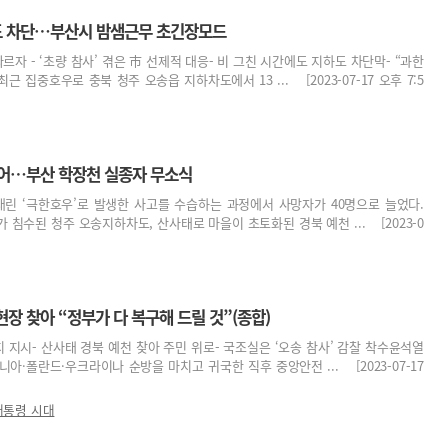
도 차단…부산시 밤샘근무 초긴장모드
잇따르자 - ‘초량 참사’ 겪은 市 선제적 대응- 비 그친 시간에도 지하도 차단막- “과한
근 집중호우로 충북 청주 오송읍 지하차도에서 13 ... [2023-07-17 오후 7:5
늘어…부산 학장천 실종자 무소식
내린 ‘극한호우’로 발생한 사고를 수습하는 과정에서 사망자가 40명으로 늘었다.
 침수된 청주 오송지하차도, 산사태로 마을이 초토화된 경북 예천 ... [2023-0
장 찾아 “정부가 다 복구해 드릴 것”(종합)
치 지시- 산사태 경북 예천 찾아 주민 위로- 국조실은 ‘오송 참사’ 감찰 착수윤석열
아·폴란드·우크라이나 순방을 마치고 귀국한 직후 중앙안전 ... [2023-07-17
대통령 시대