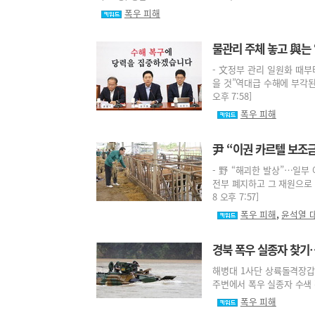
폭우 피해
물관리 주체 놓고 與는 
- 文정부 관리 일원화 때부
을 것”역대급 수해에 부각된 
오후 7:58]
폭우 피해
尹 “이권 카르텔 보조금
- 野 “해괴한 발상”…일부
전부 폐지하고 그 재원으로 수
8 오후 7:57]
,
폭우 피해
윤석열 
경북 폭우 실종자 찾
해병대 1사단 상륙돌격장갑차
주변에서 폭우 실종자 수색 작업
폭우 피해