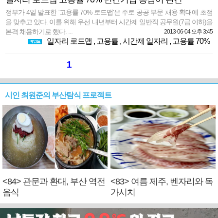
정부가 4일 발표한 '고용률 70% 로드맵'은 주로 공공 부문 채용 확대에 초점
을 맞추고 있다. 이를 위해 우선 내년부터 시간제 일반직 공무원(7급 이하)을
본격 채용하기로 했다. ...
2013-06-04 오후 3:45
일자리 로드맵
,
고용률
,
시간제 일자리
,
고용률 70%
1
시인 최원준의 부산탐식 프로젝트
<84> 관문과 환대, 부산 역전
<83> 여름 제주, 벤자리와 독
음식
가시치