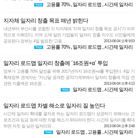
고용률 70%
,
일자리 로드맵
,
시간제 일자리
지자체 일자리 창출 목표 매년 밝힌다
내년부터 부산시를 포함한 각 지자체에 '지역 일자리 창출 목표 공시'가 의무
적으로 이뤄진다. 지역 소재 일반 기업들의 일자리 창출 지수도 시민들에게
공표된다.정부는 4일 발표한 '고용 ...
2013-06-04 오후 9:03
고용률 70%
,
일자리 로드맵
,
시간제 일자리
일자리 로드맵 일자리 창출에 ´16조원+α´ 투입
정부가 고용률 70% 달성을 위해 2017년까지 16조원+α를 투입한다. 4일 기
획재정부 관계자는 "지난달 공개한 공약가계부에서 일자리 창출에 직접 연
관된 지출액은 16조원 ...
2013-06-04 오후 4:13
일자리 로드맵
,
시간제 일자리
일자리 로드맵 차별 해소로 일자리 질 높인다
시간제 일자리 확대를 골자로 하는 일자리 로드맵이 성공하기 위해서는 근
로조건과 임금 등에 대한 차별 해소가 뒤따라야 한다. 시간제 일자리를 확대
하면 자칫 질 낮은 일자리와 ...
2013-06-04 오후 3:48
일자리 로드맵
,
고용률
,
시간제 일자리