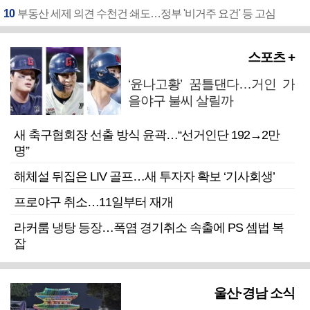
10
부동산 세제 의견 수천건 쇄도…정부 '비거주 요건' 등 고심
스포츠 +
‘윤나고황’ 꿈틀댄다…거인 가
을야구 불씨 살릴까
새 축구협회장 선출 방식 윤곽…“선거인단 192→2만
명”
해체설 뒤집은 LIV 골프…새 투자자 확보 ‘기사회생’
프로야구 취소…11일부터 재개
라커룸 냉탕 등장…폭염 경기취소 속출에 PS 셈법 복
잡
울산·경남 소식