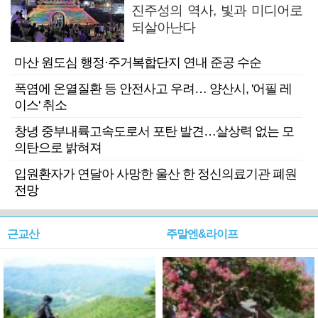
진주성의 역사, 빛과 미디어로
되살아난다
마산 원도심 행정·주거복합단지 연내 준공 수순
폭염에 온열질환 등 안전사고 우려… 양산시, '어필 레
이스' 취소
창녕 중부내륙고속도로서 포탄 발견…살상력 없는 모
의탄으로 밝혀져
입원환자가 연달아 사망한 울산 한 정신의료기관 폐원
전망
근교산
주말엔&라이프