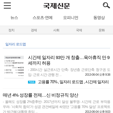
뉴스
스포츠·연예
오피니언
동영상
정치
경제
사회
국제
문화
일자리 로드맵
시간제 일자리 93만 개 창출…육아휴직 만 9
세까지 허용
- 200시간 실근로시간 단축- 장년층 근로단축 청구권 도
입- 근로 시간·관행 전 ...
2013-06-04 오후 9:38
고용률 70%
,
일자리 로드맵
,
시간제 일자리
매년 4% 성장률 전제…신 비정규직 양산
- 올해도 성장률 2%중후반- 2017년까지 달성 불투명- 시간제 근로 부작용
우려- '사회적 합의'가 성공 관건베일에 싸였던 '고용률 70% 달성' 프로젝트
가 박근혜 대통령 취임 ...
2013-06-04 오후 9:03