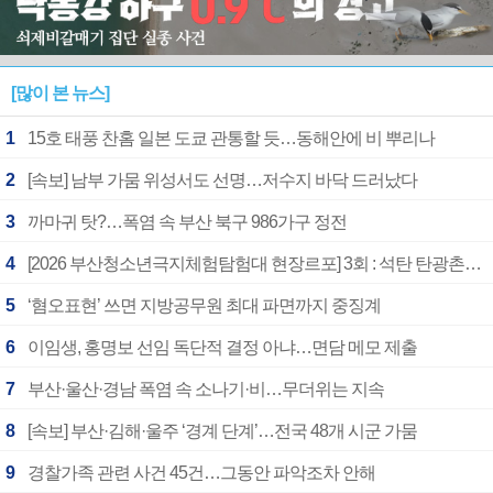
[많이 본 뉴스]
1
15호 태풍 찬홈 일본 도쿄 관통할 듯…동해안에 비 뿌리나
2
[속보] 남부 가뭄 위성서도 선명…저수지 바닥 드러났다
3
까마귀 탓?…폭염 속 부산 북구 986가구 정전
4
[2026 부산청소년극지체험탐험대 현장르포] 3회 : 석탄 탄광촌에서 북극 연구의 중심지로
5
‘혐오표현’ 쓰면 지방공무원 최대 파면까지 중징계
6
이임생, 홍명보 선임 독단적 결정 아냐…면담 메모 제출
7
부산·울산·경남 폭염 속 소나기·비…무더위는 지속
8
[속보] 부산·김해·울주 ‘경계 단계’…전국 48개 시군 가뭄
9
경찰가족 관련 사건 45건…그동안 파악조차 안해