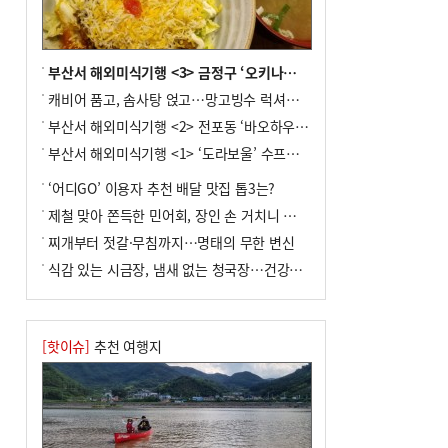
전주보다 3원 ↓
8
[속보] ‘심판 성접대’ 논란 축구협회 공식
사과…“현재는 부적절 행위 없어”
부산서 해외미식기행 <3> 금정구 ‘오키나와키친’
9
서울 중랑구서 흉기 난동…60대 남성 2명
캐비어 품고, 솜사탕 얹고…망고빙수 럭셔리한 진화
사망
부산서 해외미식기행 <2> 전포동 ‘바오하우스’
10
"올해 코스피 사이드카 43회 중 25회는 삼
부산서 해외미식기행 <1> ‘도라보울’ 수프카레
전닉스 ETF 이후 발생"
‘어디GO’ 이용자 추천 배달 맛집 톱3는?
제철 맞아 쫀득한 민어회, 장인 손 거치니 味친 한상
찌개부터 젓갈·무침까지…명태의 무한 변신
식감 있는 시금장, 냄새 없는 청국장…건강한 발효 밥상
[핫이슈]
추천 여행지