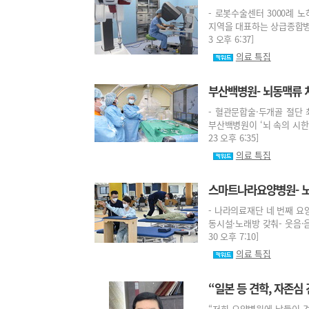
- 로봇수술센터 3000례 
지역을 대표하는 상급종합병원으
3 오후 6:37]
의료 특집
부산백병원- 뇌동맥류 
- 혈관문합술·두개골 절단
부산백병원이 ‘뇌 속의 시한폭
23 오후 6:35]
의료 특집
스마트나라요양병원- 노
- 나라의료재단 네 번째 요
동시설·노래방 갖춰- 웃음·음
30 오후 7:10]
의료 특집
“일본 등 견학, 자존심
“저희 요양병원에 남들이 