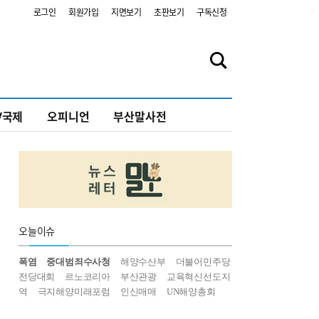
2
로그인
회원가입
지면보기
초판보기
구독신청
V국제
오피니언
부산말사전
오늘
이슈
폭염
중대범죄수사청
해양수산부
더불어민주당
전당대회
르노코리아
부산관광
교육혁신선도지
역
극지해양미래포럼
인신매매
UN해양총회