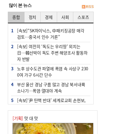
많이 본 뉴스
종합
정치
경제
사회
스포츠
1
[속보]“SK하이닉스, 中패키징공장 매각
검토…중국서 인수 거론”
2
[속보] 여전히 ‘독도는 우리땅’ 외치는
日…韓선박이 독도 주변 해양조사 활동하
자 반발
3
노후 상수도관 파열에 폭염 속 사상구 230
0여 가구 6시간 단수
4
부산 울산 경남 구름 많고 경남 북서내륙
소나기…폭염·열대야 계속
5
[속보]‘尹 탄핵 반대’ 세계로교회 손현보,
백악관서 트럼프 접견
6
‘탄약 부족 사태’ 보도에 격노한 트럼프…
[기획]
맛 대 맛
군사기밀 유출자 색출 지시
7
부산 주유소 휘발유 평균가 ℓ당 1849원…