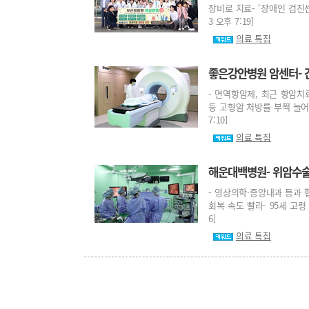
장비로 치료- ‘장애인 검진센
3 오후 7:19]
의료 특집
좋은강안병원 암센터-
- 면역항암제, 최근 항암치
등 고형암 처방률 부쩍 늘어-
7:10]
의료 특집
해운대백병원- 위암수술 
- 영상의학·종양내과 등과 협
회복 속도 빨라- 95세 고령 
6]
의료 특집