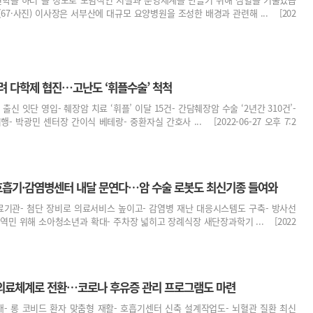
67·사진) 이사장은 서부산에 대규모 요양병원을 조성한 배경과 관련해 ... [202
려 다학제 협진…고난도 ‘휘플수술’ 척척
출신 잇단 영입- 췌장암 치료 ‘휘플’ 이달 15건- 간담췌장암 수술 ‘2년간 310건’-
- 박광민 센터장 간이식 베테랑- 중환자실 간호사 ... [2022-06-27 오후 7:2
흡기·감염병센터 내달 문연다…암 수술 로봇도 최신기종 들여와
료기관- 첨단 장비로 의료서비스 높이고- 감염병 재난 대응시스템도 구축- 방사선
역민 위해 소아청소년과 확대- 주차장 넓히고 장례식장 새단장과학기 ... [2022
의료체계로 전환…코로나 후유증 관리 프로그램도 마련
개- 롱 코비드 환자 맞춤형 재활- 호흡기센터 신축 설계작업도- 뇌혈관 질환 최신