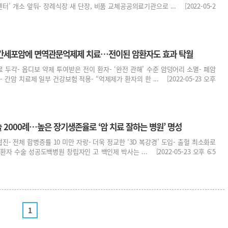
터’ 개소 앞둬- 장례식장 새 단장, 비품 교체공공의료기관으로 ... [2022-05-2
 간세포암에 면역관문억제제 치료…전이된 암환자도 효과 탁월
료 두각- 옵디보 약제 투여받은 전이 환자- ‘완전 관해’ 수준 암덩어리 소멸- 폐암
 간암 치료제 일부 건강보험 적용- “억제제가 환자의 한 ... [2022-05-23 오후
2000례…높은 장기생존율로 ‘암 치료 잘하는 병원’ 명성
진- 전체 합병증률 10 미만 자랑- 더욱 정교한 ‘3D 복강경’ 도입- 출혈 최소화로
환자 수술 성공도백병원 창립자인 고 백인제 박사는 ... [2022-05-23 오후 6:5
1