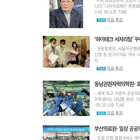
니다.”나라의료재단 최영호(
3-01-30 오후 7:08]
의료 특집
‘하이테크 서저리팀’ 꾸
- 온종합병원, 서울아산병원 
신장 등 장기이식도 적극 시행
5]
의료 특집
동남권원자력의학원- 호
- 세계 최고 수준의 공공의
의학센터는 내년중 완공- 지
-05-23 오후 7:24]
의료 특집
부산의료원- 일상 공공
- 간호·간병 통합서비스 재