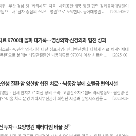
노하우- 부산 경남 첫 ‘카티세포’ 치료- 사회공헌·태국 병원 협력 강화동아대병원이
로서 ‘환자 중심의 스마트 병원’으로 도약한다. 동아대병원 ... [2025-06-2
치료 9700례 돌파 대기록…영상의학·신경외과 협진 성과
 최소화- 46년간 업적기념 내달 심포지엄- 인터벤션센터 다학제 진료 체계인제대
탄’으로 불리는 뇌혈관질환인 뇌동맥류를 9700례 이상 치료한 ... [2025-06-
인성 질환·암 양한방 협진 치료…낙동강 뷰에 호텔급 편의시설
양병원 - 신체·인지치료 최신 장비 구비- 고압산소치료센터·격리병동도- 찜질방·운
악·미술 치료 운영 계획서부산권에 최첨단 시설과 운영시스템을 ... [2023-01-
 건 투자…요양병원 패러다임 바꿀 것”
견학을 하러 올 정도로 모범적인 시설과 운영체계를 만들기 위해 심혈을 기울였습