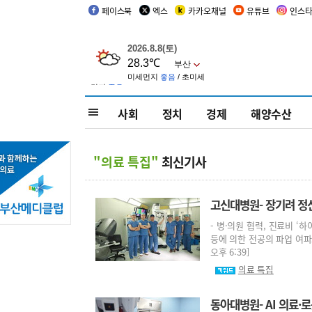
페이스북
엑스
카카오채널
유튜브
인스
사회
정치
경제
해양수산
"의료 특집"
최신기사
고신대병원- 장기려 정
- 병·의원 협력, 진료비 
등에 의한 전공의 파업 여파로
오후 6:39]
의료 특집
동아대병원- AI 의료·