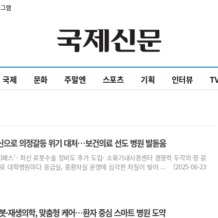
타그램
국제
문화
주말엔
스포츠
기획
인터뷰
T
신으로 의정갈등 위기 대처…보건의료 선도 병원 발돋움
‘하이패스’- 최신 로봇수술 장비도 추가 도입- 소화기내시경센터 경쟁력 두각의·정 갈
 대학병원마다 응급실, 중환자실 운영에 심각한 차질이 빚어 ... [2025-06-23
로봇·재생의학, 맞춤형 케어…환자 중심 스마트 병원 도약