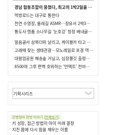
경남 협동조합이 뭉쳤다, 최고의 1박2일을 위해
먹방로드는 대구로 통한다
천연 수영장, 둘레길 ASMR…장유서 2박3일 소확행
통도사 명품 소나무길 ‘눈호강’ 청정 배내골서 더위 싹
얼음골서 삼복더위 날리고, 케이블카 타고 신선놀음
고래떼 찾는 생태관광…모노레일로 포경 역사여행
대왕암공원 해송숲 거닐고, 심장쫄깃 출렁다리 건너봐
8500여 그루 편백 호위하는 ‘언택트’ 천마산 산림욕장
강병령의 한방 이야기
[전체보기]
키 성장, 접근 방법이 아이 미래 결정
지친 몸에 다시 힘을 채우는 이름