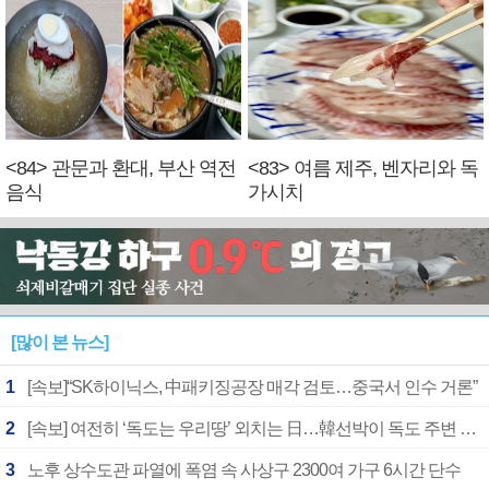
<84> 관문과 환대, 부산 역전
<83> 여름 제주, 벤자리와 독
음식
가시치
[많이 본 뉴스]
1
[속보]“SK하이닉스, 中패키징공장 매각 검토…중국서 인수 거론”
2
[속보] 여전히 ‘독도는 우리땅’ 외치는 日…韓선박이 독도 주변 해양조사 활동하자 반발
3
노후 상수도관 파열에 폭염 속 사상구 2300여 가구 6시간 단수