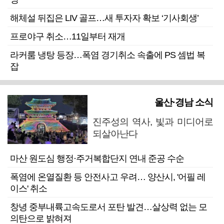
해체설 뒤집은 LIV 골프…새 투자자 확보 ‘기사회생’
프로야구 취소…11일부터 재개
라커룸 냉탕 등장…폭염 경기취소 속출에 PS 셈법 복
잡
울산·경남 소식
진주성의 역사, 빛과 미디어로
되살아난다
마산 원도심 행정·주거복합단지 연내 준공 수순
폭염에 온열질환 등 안전사고 우려… 양산시, '어필 레
이스' 취소
창녕 중부내륙고속도로서 포탄 발견…살상력 없는 모
의탄으로 밝혀져