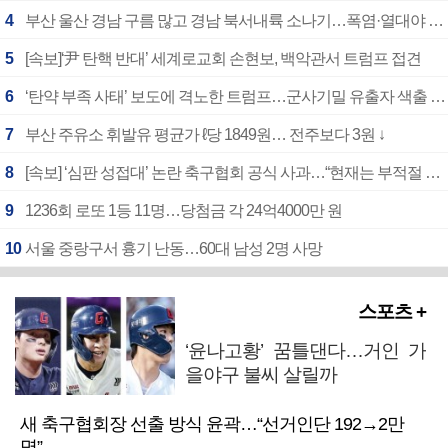
4
부산 울산 경남 구름 많고 경남 북서내륙 소나기…폭염·열대야 계속
5
[속보]‘尹 탄핵 반대’ 세계로교회 손현보, 백악관서 트럼프 접견
6
‘탄약 부족 사태’ 보도에 격노한 트럼프…군사기밀 유출자 색출 지시
7
부산 주유소 휘발유 평균가 ℓ당 1849원… 전주보다 3원 ↓
8
[속보] ‘심판 성접대’ 논란 축구협회 공식 사과…“현재는 부적절 행위 없어”
9
1236회 로또 1등 11명…당첨금 각 24억4000만 원
10
서울 중랑구서 흉기 난동…60대 남성 2명 사망
스포츠 +
‘윤나고황’ 꿈틀댄다…거인 가
을야구 불씨 살릴까
새 축구협회장 선출 방식 윤곽…“선거인단 192→2만
명”