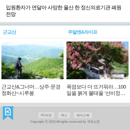
입원환자가 연달아 사망한 울산 한 정신의료기관 폐원
전망
근교산
주말엔&라이프
근교산&그너머…상주·문경
폭염보다 더 뜨거워라…100
청화산~시루봉
일을 붉게 불태울 ‘선비정신’
피었네
PC버전
엑스
페이스북
Copyright ⓒ 2015 All rights reserved by 국제신문