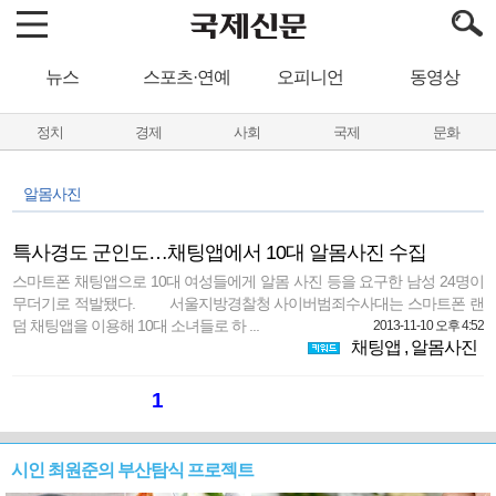
뉴스
스포츠·연예
오피니언
동영상
정치
경제
사회
국제
문화
알몸사진
특사경도 군인도…채팅앱에서 10대 알몸사진 수집
스마트폰 채팅앱으로 10대 여성들에게 알몸 사진 등을 요구한 남성 24명이
무더기로 적발됐다. 서울지방경찰청 사이버범죄수사대는 스마트폰 랜
덤 채팅앱을 이용해 10대 소녀들로 하 ...
2013-11-10 오후 4:52
채팅앱
,
알몸사진
1
시인 최원준의 부산탐식 프로젝트