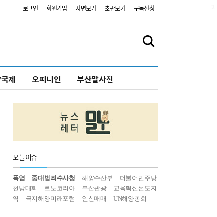
2
로그인
회원가입
지면보기
초판보기
구독신청
V국제
오피니언
부산말사전
오늘
이슈
폭염
중대범죄수사청
해양수산부
더불어민주당
전당대회
르노코리아
부산관광
교육혁신선도지
역
극지해양미래포럼
인신매매
UN해양총회