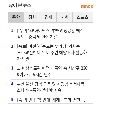
많이 본 뉴스
종합
정치
경제
사회
스포츠
1
[속보]“SK하이닉스, 中패키징공장 매각
검토…중국서 인수 거론”
2
[속보] 여전히 ‘독도는 우리땅’ 외치는
日…韓선박이 독도 주변 해양조사 활동하
자 반발
3
노후 상수도관 파열에 폭염 속 사상구 230
0여 가구 6시간 단수
4
부산 울산 경남 구름 많고 경남 북서내륙
소나기…폭염·열대야 계속
5
[속보]‘尹 탄핵 반대’ 세계로교회 손현보,
백악관서 트럼프 접견
6
‘탄약 부족 사태’ 보도에 격노한 트럼프…
군사기밀 유출자 색출 지시
7
부산 주유소 휘발유 평균가 ℓ당 1849원…