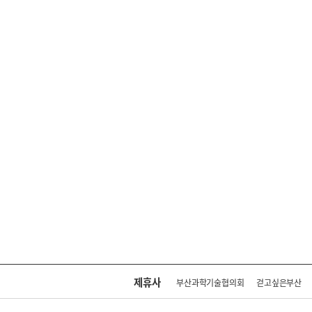
제휴사
부산과학기술협의회
걷고싶은부산