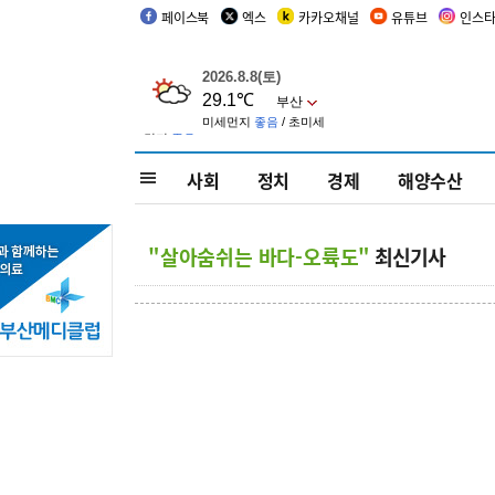
페이스북
엑스
카카오채널
유튜브
인스
사회
정치
경제
해양수산
"살아숨쉬는 바다-오륙도"
최신기사