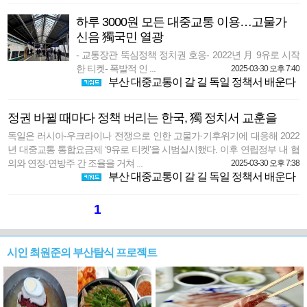
하루 3000원 모든 대중교통 이용…고물가
신음 獨국민 열광
- 교통장관 뚝심정책 정치권 호응- 2022년 月 9유로 시작
한 티켓- 폭발적 인 ...
2025-03-30 오후 7:40
부산 대중교통이 갈 길 독일 정책서 배운다
정권 바뀔 때마다 정책 버리는 한국, 獨 정치서 교훈을
독일은 러시아-우크라이나 전쟁으로 인한 고물가·기후위기에 대응해 2022
년 대중교통 통합요금제 ‘9유로 티켓’을 시범실시했다. 이후 연립정부 내 협
의와 연정-연방주 간 조율을 거쳐 ...
2025-03-30 오후 7:38
부산 대중교통이 갈 길 독일 정책서 배운다
1
시인 최원준의 부산탐식 프로젝트