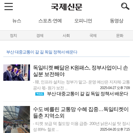
뉴스
스포츠·연예
오피니언
동영상
정치
경제
사회
국제
문화
부산 대중교통이 갈 길 독일 정책서 배운다
독일티켓 빼닮은 K원패스, 정부사업이니 손
실분 보전해야
- 韓, 인프라 설치는 정부가 맡고- 운영 예산은 지자체·교통
공사 몫- 원가 보전 ...
2025-04-27 오후 7:09
부산 대중교통이 갈 길 독일 정책서 배운다
수도 베를린 교통망 수혜 집중…독일티켓이
들춘 지역소외
- 티켓 보급 덕 철도망 이용 급증- 200년 낡은시설 탓 정시
성 89%- 철로 ...
2025-04-20 오후 7:15