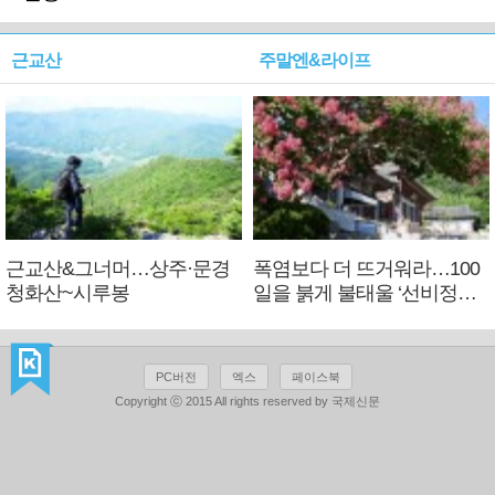
근교산
주말엔&라이프
근교산&그너머…상주·문경
폭염보다 더 뜨거워라…100
청화산~시루봉
일을 붉게 불태울 ‘선비정신’
피었네
PC버전
엑스
페이스북
Copyright ⓒ 2015 All rights reserved by 국제신문