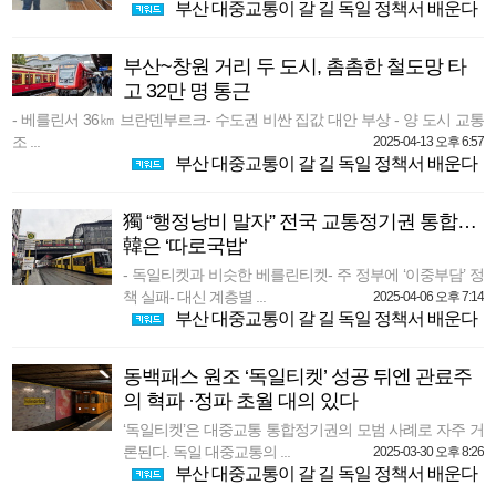
부산 대중교통이 갈 길 독일 정책서 배운다
부산~창원 거리 두 도시, 촘촘한 철도망 타
고 32만 명 통근
- 베를린서 36㎞ 브란덴부르크- 수도권 비싼 집값 대안 부상 - 양 도시 교통
조 ...
2025-04-13 오후 6:57
부산 대중교통이 갈 길 독일 정책서 배운다
獨 “행정낭비 말자” 전국 교통정기권 통합…
韓은 ‘따로국밥’
- 독일티켓과 비슷한 베를린티켓- 주 정부에 ‘이중부담’ 정
책 실패- 대신 계층별 ...
2025-04-06 오후 7:14
부산 대중교통이 갈 길 독일 정책서 배운다
동백패스 원조 ‘독일티켓’ 성공 뒤엔 관료주
의 혁파 ·정파 초월 대의 있다
‘독일티켓’은 대중교통 통합정기권의 모범 사례로 자주 거
론된다. 독일 대중교통의 ...
2025-03-30 오후 8:26
부산 대중교통이 갈 길 독일 정책서 배운다