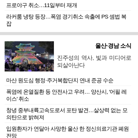
프로야구 취소…11일부터 재개
라커룸 냉탕 등장…폭염 경기취소 속출에 PS 셈법 복
잡
울산·경남 소식
진주성의 역사, 빛과 미디어로
되살아난다
마산 원도심 행정·주거복합단지 연내 준공 수순
폭염에 온열질환 등 안전사고 우려… 양산시, '어필 레
이스' 취소
창녕 중부내륙고속도로서 포탄 발견…살상력 없는 모
의탄으로 밝혀져
입원환자가 연달아 사망한 울산 한 정신의료기관 폐원
전망