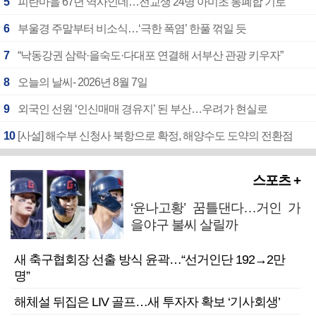
5
피란마을 67년 역사인데…전교생 24명 아미초 통폐합 기로
6
부울경 주말부터 비소식…‘극한 폭염’ 한풀 꺾일 듯
7
“낙동강권 삼락·을숙도·다대포 연결해 서부산 관광 키우자”
8
오늘의 날씨- 2026년 8월 7일
9
외국인 선원 ‘인신매매 경유지’ 된 부산…우려가 현실로
10
[사설] 해수부 신청사 북항으로 확정, 해양수도 도약의 전환점
스포츠 +
‘윤나고황’ 꿈틀댄다…거인 가
을야구 불씨 살릴까
새 축구협회장 선출 방식 윤곽…“선거인단 192→2만
명”
해체설 뒤집은 LIV 골프…새 투자자 확보 ‘기사회생’