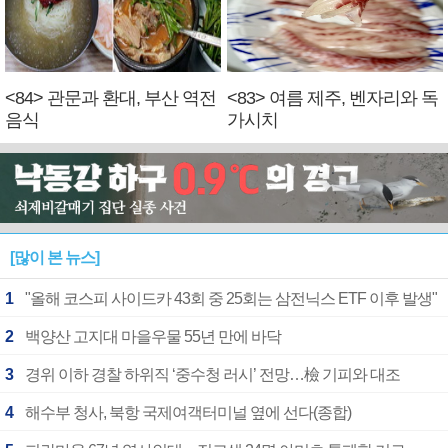
<84> 관문과 환대, 부산 역전
<83> 여름 제주, 벤자리와 독
음식
가시치
[많이 본 뉴스]
1
"올해 코스피 사이드카 43회 중 25회는 삼전닉스 ETF 이후 발생"
2
백양산 고지대 마을우물 55년 만에 바닥
3
경위 이하 경찰 하위직 ‘중수청 러시’ 전망…檢 기피와 대조
4
해수부 청사, 북항 국제여객터미널 옆에 선다(종합)