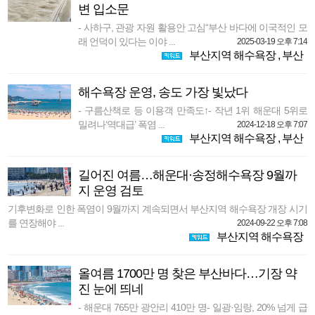
변 입소문
- 사하구, 관광 자원 활용안 고심“부산 바다에 이국적인 모
래 언덕이 있다는 이야 ...
2025-03-19 오후 7:14
부산지역 해수욕장
,
부산
해수욕장 운영, 송도 가장 빛났다
- 구름산책로 등 이용객 만족도↑- 작년 1위 해운대 5위로
밀려나‘역대급’ 폭염 ...
2024-12-18 오후 7:07
부산지역 해수욕장
,
부산
길어진 여름…해운대·송정해수욕장 9월까
지 운영 검토
기후변화로 인한 폭염이 9월까지 계속되면서 부산지역 해수욕장 개장 시기
를 연장해야 ...
2024-09-22 오후 7:08
부산지역 해수욕장
올여름 1700만 명 찾은 부산바다…기장 약
진 눈에 띄네
- 해운대 765만 광안리 410만 명- 일광·임랑, 20% 넘게 급