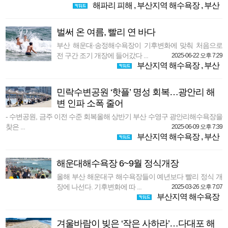
해파리 피해
,
부산지역 해수욕장
,
부산
벌써 온 여름, 빨리 연 바다
부산 해운대·송정해수욕장이 기후변화에 맞춰 처음으로
전 구간 조기 개장에 들어갔다 ...
2025-06-22 오후 7:29
부산지역 해수욕장
,
부산
민락수변공원 ‘핫플’ 명성 회복…광안리 해
변 인파 소폭 줄어
- 수변공원, 금주 이전 수준 회복올해 상반기 부산 수영구 광안리해수욕장을
찾은 ...
2025-06-09 오후 7:39
부산지역 해수욕장
,
부산
해운대해수욕장 6~9월 정식개장
올해 부산 해운대구 해수욕장들이 예년보다 빨리 정식 개
장에 나선다. 기후변화에 따 ...
2025-03-26 오후 7:07
부산지역 해수욕장
겨울바람이 빚은 ‘작은 사하라’…다대포 해