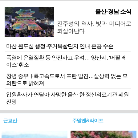
울산·경남 소식
진주성의 역사, 빛과 미디어로
되살아난다
마산 원도심 행정·주거복합단지 연내 준공 수순
폭염에 온열질환 등 안전사고 우려… 양산시, '어필 레
이스' 취소
창녕 중부내륙고속도로서 포탄 발견…살상력 없는 모
의탄으로 밝혀져
입원환자가 연달아 사망한 울산 한 정신의료기관 폐원
전망
근교산
주말엔&라이프