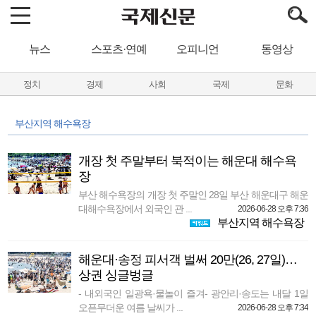
뉴스
스포츠·연예
오피니언
동영상
정치
경제
사회
국제
문화
부산지역 해수욕장
개장 첫 주말부터 북적이는 해운대 해수욕
장
부산 해수욕장의 개장 첫 주말인 28일 부산 해운대구 해운
대해수욕장에서 외국인 관 ...
2026-06-28 오후 7:36
부산지역 해수욕장
해운대·송정 피서객 벌써 20만(26, 27일)…
상권 싱글벙글
- 내외국인 일광욕·물놀이 즐겨- 광안리·송도는 내달 1일
오픈무더운 여름 날씨가 ...
2026-06-28 오후 7:34