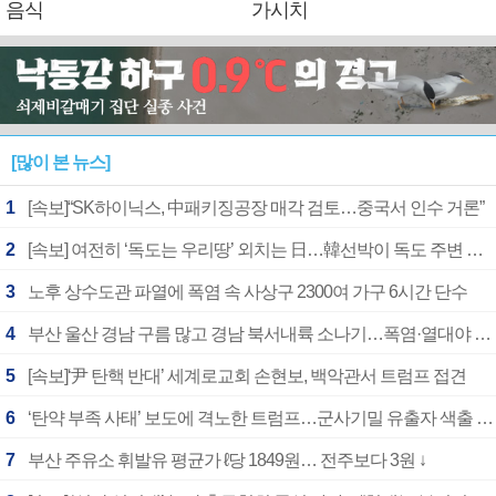
음식
가시치
[많이 본 뉴스]
1
[속보]“SK하이닉스, 中패키징공장 매각 검토…중국서 인수 거론”
2
[속보] 여전히 ‘독도는 우리땅’ 외치는 日…韓선박이 독도 주변 해양조사 활동하자 반발
3
노후 상수도관 파열에 폭염 속 사상구 2300여 가구 6시간 단수
4
부산 울산 경남 구름 많고 경남 북서내륙 소나기…폭염·열대야 계속
5
[속보]‘尹 탄핵 반대’ 세계로교회 손현보, 백악관서 트럼프 접견
6
‘탄약 부족 사태’ 보도에 격노한 트럼프…군사기밀 유출자 색출 지시
7
부산 주유소 휘발유 평균가 ℓ당 1849원… 전주보다 3원 ↓