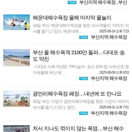
부산지역 해수욕장
,
부산
해운대해수욕장 올해 마지막 물놀이
14일 부산 해운대해수욕장을 찾은 피서객들이 막바지 피
서를 즐기고 있다. 해운대해 ...
2025-09-14 오후 7:23
부산지역 해수욕장
부산 올 해수욕객 2100만 돌파…다대포·송
도 약진
- 다대포 서측 작년比 79% 늘어- 송도 15% 등 서부산권 증
가세올해 부산 해 ...
2025-09-09 오후 6:53
부산지역 해수욕장
광안리해수욕장 폐장…내년에 또 만나요
31일 부산 수영구 광안리해수욕장을 찾은 시민이 막바지
피서를 즐기고 있다. 광안 ...
2025-08-31 오후 7:01
부산지역 해수욕장
처서 지나도 꺾이지 않는 폭염…부산 해수