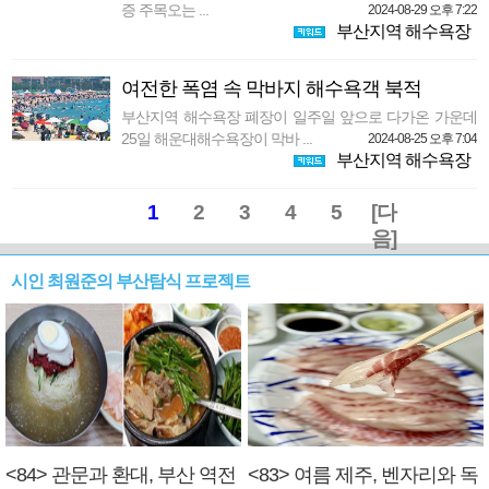
증 주목오는 ...
2024-08-29 오후 7:22
부산지역 해수욕장
여전한 폭염 속 막바지 해수욕객 북적
부산지역 해수욕장 폐장이 일주일 앞으로 다가온 가운데
25일 해운대해수욕장이 막바 ...
2024-08-25 오후 7:04
부산지역 해수욕장
1
2
3
4
5
[다
음]
시인 최원준의 부산탐식 프로젝트
<84> 관문과 환대, 부산 역전
<83> 여름 제주, 벤자리와 독