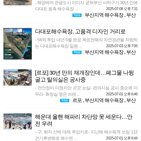
- 해양레저 관광도시 이미지 굳혀부산 사하구가 30년 만에
다대포 동측 해수욕장 ...
2025-07-08 오후 7:31
부산지역 해수욕장
,
부산
다대포해수욕장, 고품격 디자인 거리로
- 56억 투입 내년 5월 완공 목표천혜의 자연경관을 자랑하
는 다대포해수욕장 일원 ...
2025-07-03 오후 7:05
부산지역 해수욕장
,
부산
[르포] 30년 만의 재개장인데…폐그물 나뒹
굴고 탈의실은 공사중
- 연안정비 마쳤지만 곳곳 눈살- 편의시설 공사 중순께 마
무리- 화장실 옆은 쓰레 ...
2025-07-01 오후 6:46
르포
,
부산지역 해수욕장
,
부산
해운대 올핸 해파리 차단망 못 세운다…안
전 우려
- 구, 퇴치 선박 대체 투입키로- 지난해 해수욕객 쏘임 112
건기후변화로 해수면 ...
2025-07-01 오후 6:44