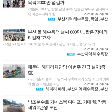
욕객 2000만 넘길까
- 해운대 1000만 방문 달성 주목- 당분간 무더위·열대야 지
속 예정무더위가 한 ...
2025-08-25 오후 7:08
부산지역 해수욕장
,
폭염
,
부산
부산 올 해수욕객 벌써 800만…짧은 장마와
K-컬처 ‘효자’
- 작년 636만 대비 24.3% 증가- 해운대 > 광안리 > 송도 순 많아- 외 ...
2025-08-03 오후 7:43
부산지역 해수욕장
해운대 해파리차단망 이번주 긴급 설치(종
합)
- 구, 어촌계 설득… 9일까지 구축해파리 쏘임 사고가 잇따
라 발생(국제신문 지난 ...
2025-08-03 오후 7:42
해파리 피해
,
부산지역 해수욕장
,
부산
낙조분수로 기네스북 다대포, 거대 龍 작품
세워 2관왕 도전