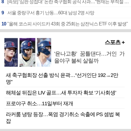
8
[속보] ‘심판 성접대’ 논란 축구협회 공식 사과…“현재는 부적절 행위 없어”
9
서울 중랑구서 흉기 난동…60대 남성 2명 사망
10
"올해 코스피 사이드카 43회 중 25회는 삼전닉스 ETF 이후 발생"
스포츠 +
‘윤나고황’ 꿈틀댄다…거인 가
을야구 불씨 살릴까
새 축구협회장 선출 방식 윤곽…“선거인단 192→2만
명”
해체설 뒤집은 LIV 골프…새 투자자 확보 ‘기사회생’
프로야구 취소…11일부터 재개
라커룸 냉탕 등장…폭염 경기취소 속출에 PS 셈법 복
잡