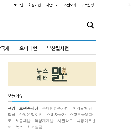
2
로그인
회원가입
지면보기
초판보기
구독신청
V국제
오피니언
부산말사전
오늘
이슈
폭염
보완수사권
중대범죄수사청
지역균형 장
학금
산업은행 이전
소비자물가
소형모듈원자
로
세금체납
북항재개발
사관학교
낙동아트센
터
녹조
최저임금