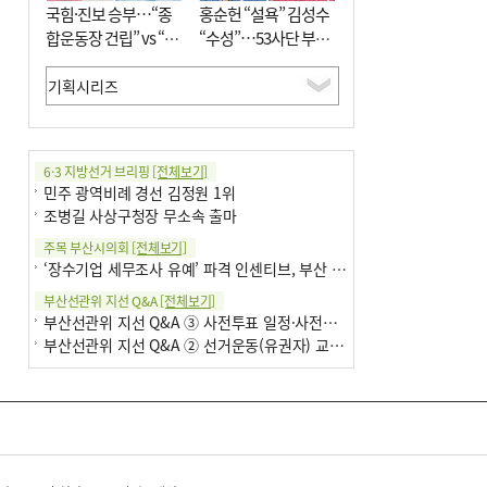
국힘·진보 승부…“종
홍순헌 “설욕” 김성수
합운동장 건립” vs “출
“수성”…53사단 부지
근 공공버스 도입”
개발엔 한 목소리
6·3 지방선거 브리핑
[전체보기]
민주 광역비례 경선 김정원 1위
조병길 사상구청장 무소속 출마
주목 부산시의회
[전체보기]
‘장수기업 세무조사 유예’ 파격 인센티브, 부산 유출 막을까
부산선관위 지선 Q&A
[전체보기]
부산선관위 지선 Q&A ③ 사전투표 일정·사전투표함 보관
부산선관위 지선 Q&A ② 선거운동(유권자) 교육감투표용지