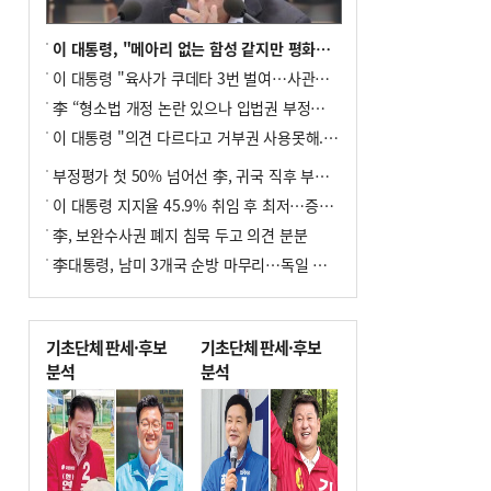
이 대통령, "메아리 없는 함성 같지만 평화공존책 계속해야"
이 대통령 "육사가 쿠데타 3번 벌여…사관학교 통합 신속히 추진"
李 “형소법 개정 논란 있으나 입법권 부정할 만큼은 아냐”(종합)
이 대통령 "의견 다르다고 거부권 사용못해.. 입법권 부정할 상황이라 보기 어려워"
부정평가 첫 50% 넘어선 李, 귀국 직후 부동산·증시 점검(종합)
이 대통령 지지율 45.9% 취임 후 최저…증시 폭락·연임 개헌 논란 영향
李, 보완수사권 폐지 침묵 두고 의견 분분
李대통령, 남미 3개국 순방 마무리…독일 프랑크푸르트 향해 출발
기초단체 판세·후보
기초단체 판세·후보
분석
분석