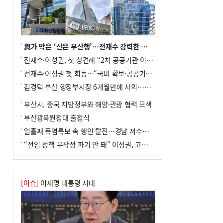
8
통영시민 추석 전 35만 원 받는다
9
부산 철강공장 50대 노동자 추락사
10
국힘 부산시당, ‘정이한 조력’ 시의원 윤리
與가 막은 ‘산은 부산행’…전재수 강력한 의지 표명 없인 공염불
위에…‘한동훈 지지’도 신고접수
전재수·이성권, 첫 상견례 “2차 공공기관 이전 초당 협력”(종합)
전재수·이성권 첫 회동…“국비 확보·공공기관 이전 협력”
김경덕 부산 행정부시장 6개월만에 사의…후임 인선 촉각
부산시, 중국 지방정부와 해양·관광 협력 모색
부산광복원정대 출정식
열흘째 폭염특보 속 행인 탈진…경남 저수율 평년의 절반
“전임 정책 무작정 파기 안 돼” 이성권, 고강도 ‘전재수 견제’ 예고
[이슈]
이재명 대통령 시대