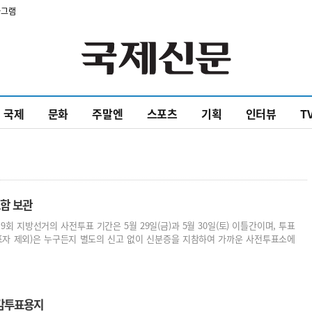
타그램
국제
문화
주말엔
스포츠
기획
인터뷰
T
함 보관
9회 지방선거의 사전투표 기간은 5월 29일(금)과 5월 30일(토) 이틀간이며, 투표
표자 제외)은 누구든지 별도의 신고 없이 신분증을 지참하여 가까운 사전투표소에
육감투표용지