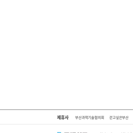
제휴사
부산과학기술협의회
걷고싶은부산