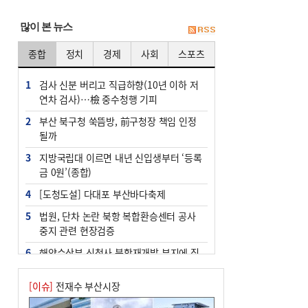
많이 본 뉴스
종합
정치
경제
사회
스포츠
1
검사 신분 버리고 직급하향(10년 이하 저
연차 검사)…檢 중수청행 기피
2
부산 북구청 쑥뜸방, 前구청장 책임 인정
될까
3
지방국립대 이르면 내년 신입생부터 ‘등록
금 0원’(종합)
4
[도청도설] 다대포 부산바다축제
5
법원, 단차 논란 북항 복합환승센터 공사
중지 관련 현장검증
6
해양수산부 신청사 북항재개발 부지에 짓
는다
[이슈]
전재수 부산시장
7
지역 상권도 말라죽을 판이라…가뭄 속 밀
양물축제 강행 논란