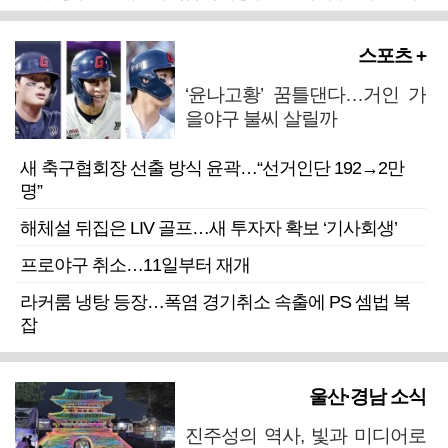
스포츠 +
‘윤나고황’ 꿈틀댄다…거인 가
을야구 불씨 살릴까
새 축구협회장 선출 방식 윤곽…“선거인단 192→2만
명”
해체설 뒤집은 LIV 골프…새 투자자 확보 ‘기사회생’
프로야구 취소…11일부터 재개
라커룸 냉탕 등장…폭염 경기취소 속출에 PS 셈법 복
잡
울산·경남 소식
진주성의 역사, 빛과 미디어로