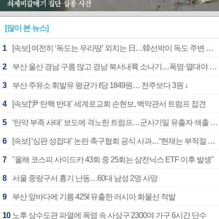
[많이 본 뉴스]
1
[속보] 여전히 ‘독도는 우리땅’ 외치는 日…韓선박이 독도 주변 해양조사 활동하자 반발
2
부산 울산 경남 구름 많고 경남 북서내륙 소나기…폭염·열대야 계속
3
부산 주유소 휘발유 평균가 ℓ당 1849원… 전주보다 3원 ↓
4
[속보]‘尹 탄핵 반대’ 세계로교회 손현보, 백악관서 트럼프 접견
5
‘탄약 부족 사태’ 보도에 격노한 트럼프…군사기밀 유출자 색출 지시
6
[속보] ‘심판 성접대’ 논란 축구협회 공식 사과…“현재는 부적절 행위 없어”
7
"올해 코스피 사이드카 43회 중 25회는 삼전닉스 ETF 이후 발생"
8
서울 중랑구서 흉기 난동…60대 남성 2명 사망
9
부산 앞바다에 기름 425ℓ 유출한 러시아 화물선 적발
10
노후 상수도관 파열에 폭염 속 사상구 2300여 가구 6시간 단수