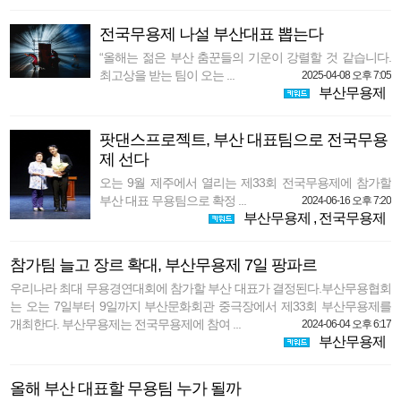
전국무용제 나설 부산대표 뽑는다
“올해는 젊은 부산 춤꾼들의 기운이 강렬할 것 같습니다.
최고상을 받는 팀이 오는 ...
2025-04-08 오후 7:05
부산무용제
팟댄스프로젝트, 부산 대표팀으로 전국무용
제 선다
오는 9월 제주에서 열리는 제33회 전국무용제에 참가할
부산 대표 무용팀으로 확정 ...
2024-06-16 오후 7:20
부산무용제
,
전국무용제
참가팀 늘고 장르 확대, 부산무용제 7일 팡파르
우리나라 최대 무용경연대회에 참가할 부산 대표가 결정된다.부산무용협회
는 오는 7일부터 9일까지 부산문화회관 중극장에서 제33회 부산무용제를
개최한다. 부산무용제는 전국무용제에 참여 ...
2024-06-04 오후 6:17
부산무용제
올해 부산 대표할 무용팀 누가 될까