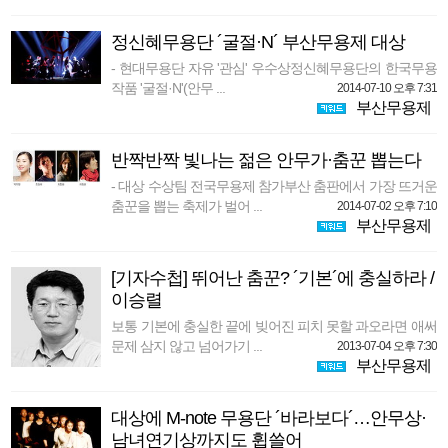
정신혜무용단 ´굴절·N´ 부산무용제 대상
- 현대무용단 자유 '관심' 우수상정신혜무용단의 한국무용
작품 '굴절·N'(안무 ...
2014-07-10 오후 7:31
부산무용제
반짝반짝 빛나는 젊은 안무가·춤꾼 뽑는다
- 대상 수상팀 전국무용제 참가부산 춤판에서 가장 뜨거운
춤꾼을 뽑는 축제가 벌어 ...
2014-07-02 오후 7:10
부산무용제
[기자수첩] 뛰어난 춤꾼? ´기본´에 충실하라 /
이승렬
보통 기본에 충실한 끝에 빚어진 피치 못할 과오라면 애써
문제 삼지 않고 넘어가기 ...
2013-07-04 오후 7:30
부산무용제
대상에 M-note 무용단 ´바라보다´…안무상·
남녀연기상까지도 휩쓸어