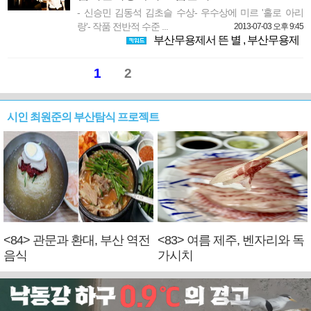
- 신승민 김동석 김초슬 수상- 우수상에 미르 '홀로 아리
랑'- 작품 전반적 수준 ...
2013-07-03 오후 9:45
부산무용제서 뜬 별
,
부산무용제
1
2
시인 최원준의 부산탐식 프로젝트
<84> 관문과 환대, 부산 역전
<83> 여름 제주, 벤자리와 독
음식
가시치