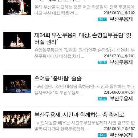
올해 부산을 대표하는 춤은 어떤 작품일까. 전국 무용제에
나갈 부산 대표 팀을 선 ...
2016-06-30 오후 7:02
부산무용제
제24회 부산무용제 대상, 손영일무용단 ´잊
혀질 권리´
손영일무용단의 '잊혀질 권리'(안무 손영일)가 제24회 부
산무용제에서 대상을 차지 ...
2015-07-08 오후 7:01
부산무용제
초여름 ´춤바람´ 솔솔
- 5팀 경연…작년 대상팀 축하공연- 시민과 함께하는 부대
행사도제24회 부산무용제 ...
2015-06-30 오후 6:54
부산무용제
부산무용제, 시민과 함께하는 춤 축제로
- 시민대동춤 배우는 시간도부산무용제가 시민 곁으로 한
발짝 다가간다.한국무용협회 ...
2015-06-04 오후 6:57
부산무용제