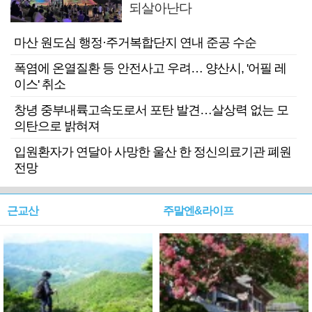
되살아난다
마산 원도심 행정·주거복합단지 연내 준공 수순
폭염에 온열질환 등 안전사고 우려… 양산시, '어필 레
이스' 취소
창녕 중부내륙고속도로서 포탄 발견…살상력 없는 모
의탄으로 밝혀져
입원환자가 연달아 사망한 울산 한 정신의료기관 폐원
전망
근교산
주말엔&라이프