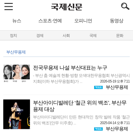
뉴스
스포츠·연예
오피니언
동영상
정치
경제
사회
국제
문화
부산무용제
전국무용제 나설 부산대표는 누구
- 부산 춤 예술계 현황·방향 모색대한무용협회 부산광역시
지회(이하 부산무용협회)가 ...
2026-05-19 오후 7:11
부산무용제
부산아이디발레단 ‘철근 위의 백조’, 부산무
용제 대상
부산아이디발레단이 만든 현대적인 창작 발레 작품 ‘철근
위의 백조’(안무 이주호) ...
2025-04-14 오후 7:11
부산무용제