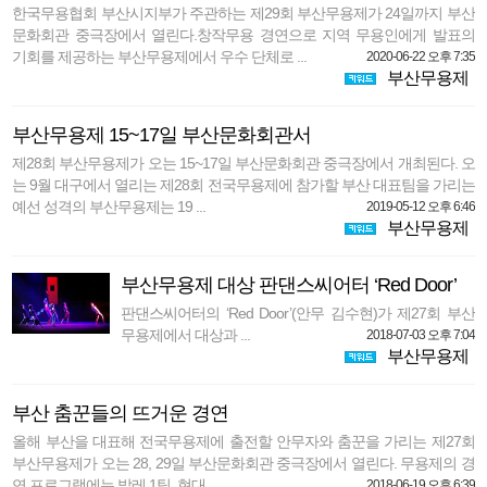
한국무용협회 부산시지부가 주관하는 제29회 부산무용제가 24일까지 부산
문화회관 중극장에서 열린다.창작무용 경연으로 지역 무용인에게 발표의
기회를 제공하는 부산무용제에서 우수 단체로 ...
2020-06-22 오후 7:35
부산무용제
부산무용제 15~17일 부산문화회관서
제28회 부산무용제가 오는 15~17일 부산문화회관 중극장에서 개최된다. 오
는 9월 대구에서 열리는 제28회 전국무용제에 참가할 부산 대표팀을 가리는
예선 성격의 부산무용제는 19 ...
2019-05-12 오후 6:46
부산무용제
부산무용제 대상 판댄스씨어터 ‘Red Door’
판댄스씨어터의 ‘Red Door’(안무 김수현)가 제27회 부산
무용제에서 대상과 ...
2018-07-03 오후 7:04
부산무용제
부산 춤꾼들의 뜨거운 경연
올해 부산을 대표해 전국무용제에 출전할 안무자와 춤꾼을 가리는 제27회
부산무용제가 오는 28, 29일 부산문화회관 중극장에서 열린다. 무용제의 경
연 프로그램에는 발레 1팀, 현대 ...
2018-06-19 오후 6:39