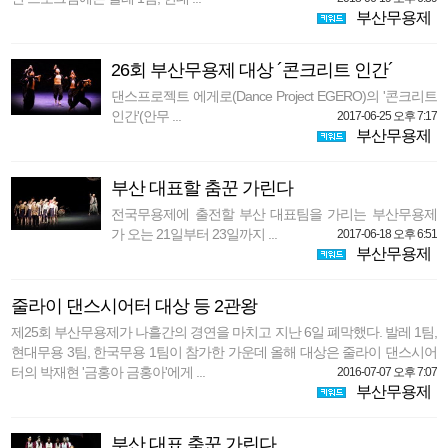
부산무용제
26회 부산무용제 대상 ´콘크리트 인간´
댄스프로젝트 에게로(Dance Project EGERO)의 '콘크리트
인간'(안무 ...
2017-06-25 오후 7:17
부산무용제
부산 대표할 춤꾼 가린다
전국무용제에 출전할 부산 대표팀을 가리는 부산무용제
가 오는 21일부터 23일까지 ...
2017-06-18 오후 6:51
부산무용제
줄라이 댄스시어터 대상 등 2관왕
제25회 부산무용제가 나흘간의 경연을 마치고 지난 6일 폐막했다. 발레 1팀,
현대무용 3팀, 한국무용 1팀이 참가한 가운데 올해 대상은 줄라이 댄스시어
터의 박재현 '금홍아 금홍아'에게 ...
2016-07-07 오후 7:07
부산무용제
부산 대표 춤꾼 가린다