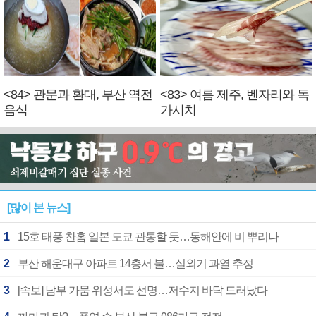
<84> 관문과 환대, 부산 역전
<83> 여름 제주, 벤자리와 독
음식
가시치
[많이 본 뉴스]
1
15호 태풍 찬홈 일본 도쿄 관통할 듯…동해안에 비 뿌리나
2
부산 해운대구 아파트 14층서 불…실외기 과열 추정
3
[속보] 남부 가뭄 위성서도 선명…저수지 바닥 드러났다