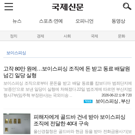
뉴스
스포츠·연예
오피니언
동영상
정치
경제
사회
국제
문화
보이스피싱
고작 80만 원에…보이스피싱 조직에 돈 받고 동료 배달원
넘긴 일당 실형
보이스피싱 조직으로부터 푼돈을 받고 배달 동료를 캄보디아 범죄단지에
‘보증인’으로 보낸 일당이 실형에 처해졌다.22일 법조계에 따르면 부산지법
형사7부(임주혁 부장판사)는 국외이송 ...
2026-06-22 오후 7:20
보이스피싱
,
부산
피해자에게 골드바 건네 받아 보이스피싱
조직에 전달한 40대 구속
울산경찰청은 골드바와 현금 등을 받아 전화금융사기(보