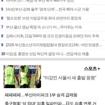
4
까마귀 탓?…폭염 속 부산 북구 986가구 정전
5
[속보] 부산·김해·울주 ‘경계 단계’…전국 48개 시군 가뭄
6
‘혐오표현’ 쓰면 지방공무원 최대 파면까지 중징계
7
부산·울산·경남 폭염 속 소나기·비…무더위는 지속
8
김해시의회, 11일 544억 원 규모 민생지원금 조례안 처리 주목
9
[2026 부산청소년극지체험탐험대 현장르포] 3회 : 석탄 탄광촌에서 북극 연구의 중심지로
10
이임생, 홍명보 선임 독단적 결정 아냐…면담 메모 제출
스포츠 +
“이강인 서울서 새 출발 응원”
패패패패…부산아이파크 1부 승격 급제동
축구협회 ‘성 접대’ 의혹 일파만파…日도 의혹 연루 거