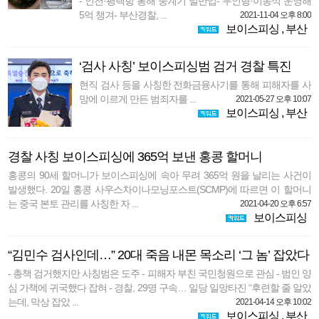
- 인천·평택항 통해 중계기 밀반입- 무인형·이동식 운영해
5억 챙겨- 부산경찰, ...
2021-11-04 오후 8:00
보이스피싱
,
부산
‘검사 사칭’ 보이스피싱범 검거 경찰 특진
현직 검사 등을 사칭한 전화금융사기를 통해 피해자를 사
망에 이르게 만든 범죄자를 ...
2021-05-27 오후 10:07
보이스피싱
,
부산
경찰 사칭 보이스피싱에 365억 보낸 홍콩 할머니
홍콩의 90세 할머니가 보이스피싱에 속아 무려 365억 원을 날리는 사건이
발생했다. 20일 홍콩 사우스차이나모닝포스트(SCMP)에 따르면 이 할머니
는 중국 본토 관리를 사칭한 자 ...
2021-04-20 오후 6:57
보이스피싱
“김민수 검사인데…” 20대 죽음 내몬 목소리 ‘그 놈’ 잡았다
- 총책 검거했지만 사칭범은 도주 - 피해자 부친 국민청원으로 관심 - 범인 양
심 가책에 귀국했다 잡혀 - 경찰, 29명 구속… 일당 일망타진 “후련할 줄 알았
는데, 막상 잡았 ...
2021-04-14 오후 10:02
보이스피싱
,
부산