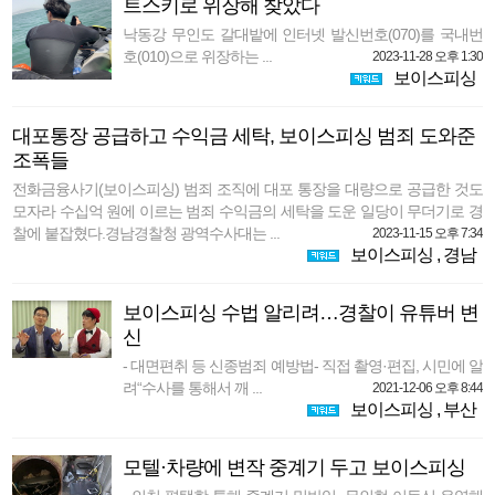
트스키로 위장해 찾았다
낙동강 무인도 갈대밭에 인터넷 발신번호(070)를 국내번
호(010)으로 위장하는 ...
2023-11-28 오후 1:30
보이스피싱
대포통장 공급하고 수익금 세탁, 보이스피싱 범죄 도와준
조폭들
전화금융사기(보이스피싱) 범죄 조직에 대포 통장을 대량으로 공급한 것도
모자라 수십억 원에 이르는 범죄 수익금의 세탁을 도운 일당이 무더기로 경
찰에 붙잡혔다.경남경찰청 광역수사대는 ...
2023-11-15 오후 7:34
보이스피싱
,
경남
보이스피싱 수법 알리려…경찰이 유튜버 변
신
- 대면편취 등 신종범죄 예방법- 직접 촬영·편집, 시민에 알
려“수사를 통해서 깨 ...
2021-12-06 오후 8:44
보이스피싱
,
부산
모텔·차량에 변작 중계기 두고 보이스피싱