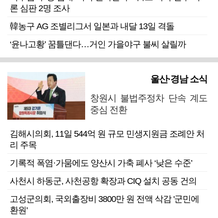
론 심판 2명 조사
韓농구 AG 조별리그서 일본과 내달 13일 격돌
‘윤나고황’ 꿈틀댄다…거인 가을야구 불씨 살릴까
울산·경남 소식
창원시 불법주정차 단속 계도
중심 전환
김해시의회, 11일 544억 원 규모 민생지원금 조례안 처
리 주목
기록적 폭염·가뭄에도 양산시 가축 폐사 ‘낮은 수준’
사천시 하동군, 사천공항 확장과 CIQ 설치 공동 건의
고성군의회, 국외출장비 3800만 원 전액 삭감 '군민에
환원'