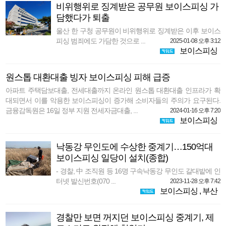
비위행위로 징계받은 공무원 보이스피싱 가
담했다가 퇴출
울산 한 구청 공무원이 비위행위로 징계받은 이후 보이스
피싱 범죄에도 가담한 것으로 ...
2025-01-08 오후 3:12
보이스피싱
원스톱 대환대출 빙자 보이스피싱 피해 급증
아파트 주택담보대출, 전세대출까지 온라인 원스톱 대환대출 인프라가 확
대되면서 이를 악용한 보이스피싱이 증가해 소비자들의 주의가 요구된다.
금융감독원은 16일 정부 지원 전세자금대출, ...
2024-01-16 오후 7:20
보이스피싱
낙동강 무인도에 수상한 중계기…150억대
보이스피싱 일당이 설치(종합)
- 경찰, 中 조직원 등 16명 구속낙동강 무인도 갈대밭에 인
터넷 발신번호(070 ...
2023-11-28 오후 7:42
보이스피싱
,
부산
경찰만 보면 꺼지던 보이스피싱 중계기, 제