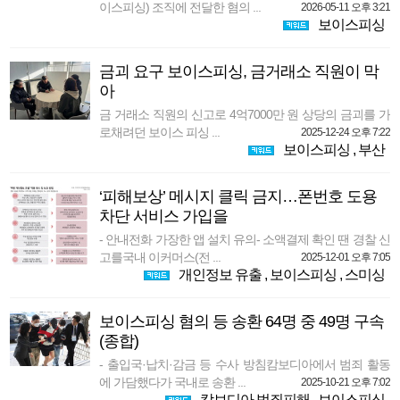
이스피싱) 조직에 전달한 혐의 ...
2026-05-11 오후 3:21
보이스피싱
금괴 요구 보이스피싱, 금거래소 직원이 막
아
금 거래소 직원의 신고로 4억7000만 원 상당의 금괴를 가
로채려던 보이스 피싱 ...
2025-12-24 오후 7:22
보이스피싱
,
부산
‘피해보상’ 메시지 클릭 금지…폰번호 도용
차단 서비스 가입을
- 안내전화 가장한 앱 설치 유의- 소액결제 확인 땐 경찰 신
고를국내 이커머스(전 ...
2025-12-01 오후 7:05
개인정보 유출
,
보이스피싱
,
스미싱
보이스피싱 혐의 등 송환 64명 중 49명 구속
(종합)
- 출입국·납치·감금 등 수사 방침캄보디아에서 범죄 활동
에 가담했다가 국내로 송환 ...
2025-10-21 오후 7:02
캄보디아 범죄피해
,
보이스피싱