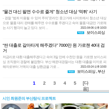
“물건 대신 팔면 수수료 줄게” 청소년 대상 ‘먹튀’ 사기
- 경찰 “범죄 이용될 수 있어 주의”온라인 중고거래 사이트에서 청소년 대상
으로 물품 대리 판매를 해주면 수수료를 주겠다고 속여 물품 대금만 가로채
는 사기 행각이 늘고 있다. 보이 ...
2021-04-06 오후 10:03
보이스피싱
“싼 대출로 갈아타게 해주겠다” 7000만 원 가로챈 40대 검
거
저금리로 대환 대출해주겠다고 속여 3일 만에 수천만 원을 가로챈 보이스피
싱 조직원이 경찰에 붙잡혔다. 부산 해운대경찰서는 대환 대출을 미끼로 피
해자로부터 거액의 대출 상환금을 가로 ...
2021-03-24 오후 10:00
보이스피싱
,
부산
1
2
3
4
5
[다
음]
시인 최원준의 부산탐식 프로젝트