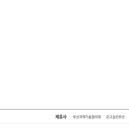
제휴사
부산과학기술협의회
걷고싶은부산