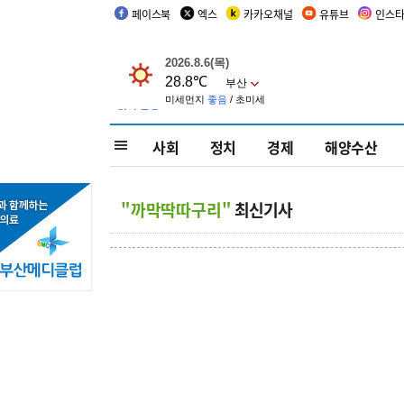
페이스북
엑스
카카오채널
유튜브
인스
사회
정치
경제
해양수산
"까막딱따구리"
최신기사