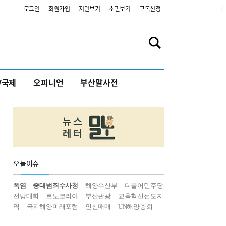
2
로그인
회원가입
지면보기
초판보기
구독신청
V국제
오피니언
부산말사전
오늘
이슈
폭염
중대범죄수사청
해양수산부
더불어민주당
전당대회
르노코리아
부산관광
교육혁신선도지
역
극지해양미래포럼
인신매매
UN해양총회