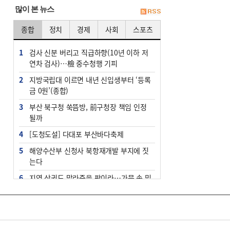
많이 본 뉴스
종합
정치
경제
사회
스포츠
1
검사 신분 버리고 직급하향(10년 이하 저
연차 검사)…檢 중수청행 기피
2
지방국립대 이르면 내년 신입생부터 ‘등록
금 0원’(종합)
3
부산 북구청 쑥뜸방, 前구청장 책임 인정
될까
4
[도청도설] 다대포 부산바다축제
5
해양수산부 신청사 북항재개발 부지에 짓
는다
6
지역 상권도 말라죽을 판이라…가뭄 속 밀
양물축제 강행 논란
7
법원, 단차 논란 북항 복합환승센터 공사
중지 관련 현장검증