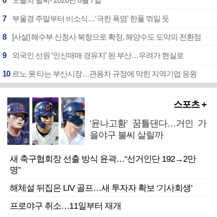
6
오늘의 날씨- 2026년 8월 7일
7
부울경 주말부터 비소식…‘극한 폭염’ 한풀 꺾일 듯
8
[사설] 해수부 신청사 북항으로 확정, 해양수도 도약의 전환점
9
외국인 선원 ‘인신매매 경유지’ 된 부산…우려가 현실로
10
르노 못 타는 부산시장…관용차 규정에 막힌 지역기업 응원
스포츠 +
‘윤나고황’ 꿈틀댄다…거인 가
을야구 불씨 살릴까
새 축구협회장 선출 방식 윤곽…“선거인단 192→2만
명”
해체설 뒤집은 LIV 골프…새 투자자 확보 ‘기사회생’
프로야구 취소…11일부터 재개