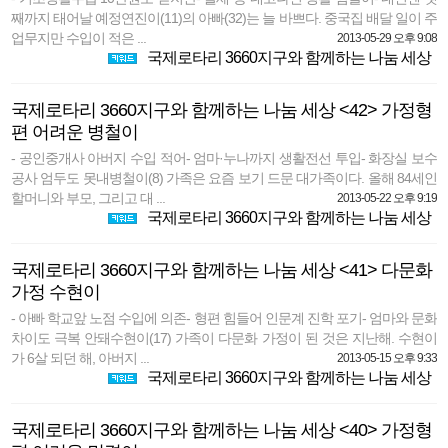
째까지 태어날 예정연진이(11)의 아빠(32)는 늘 바쁘다. 중국집 배달 일이 주
업무지만 수입이 적은 ...
2013-05-29 오후 9:08
국제로타리 3660지구와 함께하는 나눔 세상
국제로타리 3660지구와 함께하는 나눔 세상 <42> 가정형
편 어려운 병철이
- 공인중개사 아버지 수입 적어- 엄마·누나까지 생활전선 투입- 화장실 보수
공사 엄두도 못내병철이(8) 가족은 요즘 보기 드문 대가족이다. 올해 84세인
할머니와 부모, 그리고 대 ...
2013-05-22 오후 9:19
국제로타리 3660지구와 함께하는 나눔 세상
국제로타리 3660지구와 함께하는 나눔 세상 <41> 다문화
가정 수현이
- 아빠 학교앞 노점 수입에 의존- 형편 힘들어 인문계 진학 포기- 엄마와 문화
차이도 극복 안돼수현이(17) 가족이 다문화 가정이 된 것은 지난해. 수현이
가 6살 되던 해, 아버지 ...
2013-05-15 오후 9:33
국제로타리 3660지구와 함께하는 나눔 세상
국제로타리 3660지구와 함께하는 나눔 세상 <40> 가정형