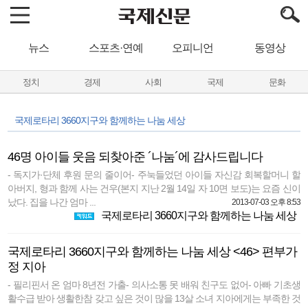
뉴스
스포츠·연예
오피니언
동영상
정치
경제
사회
국제
문화
국제로타리 3660지구와 함께하는 나눔 세상
46명 아이들 웃음 되찾아준 ´나눔´에 감사드립니다
- 독지가·단체 후원 문의 줄이어- 주눅들었던 아이들 자신감 회복할머니 할
아버지, 형과 함께 사는 건우(본지 지난 2월 14일 자 10면 보도)는 요즘 신이
났다. 집을 나간 엄마 ...
2013-07-03 오후 8:53
국제로타리 3660지구와 함께하는 나눔 세상
국제로타리 3660지구와 함께하는 나눔 세상 <46> 편부가
정 지아
- 필리핀서 온 엄마 8년전 가출- 의사소통 못 배워 친구도 없어- 아빠 기초생
활수급 받아 생활한참 갖고 싶은 것이 많을 13살 소녀 지아에게는 부족한 것