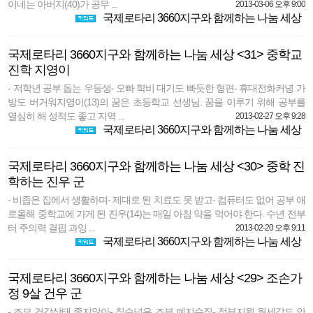
이네는 아버지(40)가 공무 ...
2013-03-06 오후 9:00
국제로타리 3660지구와 함께하는 나눔 세상
국제로타리 3660지구와 함께하는 나눔 세상 <31> 중학교
진학 지영이
- 저학년 공부 돕는 우등생- 오빠 학비 대기도 빠듯한 형편- 휴대전화커녕 가
방도 버거워지영이(13)의 꿈은 초등학교 선생님. 꿈을 이루기 위해 공부를
열심히 해 성적도 좋고 지역 ...
2013-02-27 오후 9:28
국제로타리 3660지구와 함께하는 나눔 세상
국제로타리 3660지구와 함께하는 나눔 세상 <30> 중학 진
학하는 진우 군
- 비좁은 집에서 생활하며- 제대로 된 치료도 못 받고- 컴퓨터도 없어 공부 애
로올해 중학교에 가게 된 진우(14)는 매일 아침 약을 먹어야 한다. 수년 전부
터 주의력 결핍 과잉 ...
2013-02-20 오후 9:11
국제로타리 3660지구와 함께하는 나눔 세상
국제로타리 3660지구와 함께하는 나눔 세상 <29> 조손가
정 9살 건우 군
- 조모 건강상태 좋지않아- 칠순넘은 조부 폐지수집- 정부지원 월세값도 안