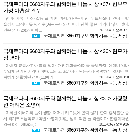
국제로타리 3660지구와 함께하는 나눔 세상 <37> 한부모
가정 아홉살 건수
- 엄마, 이복누나와 갈등 끝 이혼- 아빠가 양육비 안 줘 월세살이- 얻어온 밥
솥까지 고장나 못 써건수(9)는 누나와 아빠에 관한 좋은 기억이 많지 않다.
건수 엄마(28)와 아빠 ...
2013-04-10 오후 9:21
국제로타리 3660지구와 함께하는 나눔 세상
국제로타리 3660지구와 함께하는 나눔 세상 <36> 편모가
정 경아
- 아버지 교통사고사 충격 받아- 대인기피증·실어증 증세까지- 어머니 알바
수입에 생계의존엄마 아빠, 그리고 3살 어린 남동생과 넉넉하진 않지만 행
복하게 생활하던 경아(11)에게 ...
2013-04-03 오후 8:50
국제로타리 3660지구와 함께하는 나눔 세상
국제로타리 3660지구와 함께하는 나눔 세상 <35> 가정형
편 어려운 소영이
- 미화원 아버지와 둘이 생활- 어머니 카드빚에 연락 끊겨- 한때 정서불안 증
세 겪기도초등학교 3학년 소영이(10)는 밤이 되면 늘 외톨이다. 환경미화원
일을 하는 아빠(35)는 ...
2013-03-27 오후 9:26
국제로타리 3660지구와 함께하는 나눔 세상