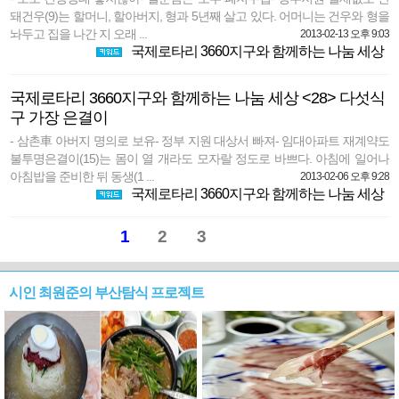
돼건우(9)는 할머니, 할아버지, 형과 5년째 살고 있다. 어머니는 건우와 형을
놔두고 집을 나간 지 오래 ...
2013-02-13 오후 9:03
국제로타리 3660지구와 함께하는 나눔 세상
국제로타리 3660지구와 함께하는 나눔 세상 <28> 다섯식
구 가장 은결이
- 삼촌車 아버지 명의로 보유- 정부 지원 대상서 빠져- 임대아파트 재계약도
불투명은결이(15)는 몸이 열 개라도 모자랄 정도로 바쁘다. 아침에 일어나
아침밥을 준비한 뒤 동생(1 ...
2013-02-06 오후 9:28
국제로타리 3660지구와 함께하는 나눔 세상
1
2
3
시인 최원준의 부산탐식 프로젝트