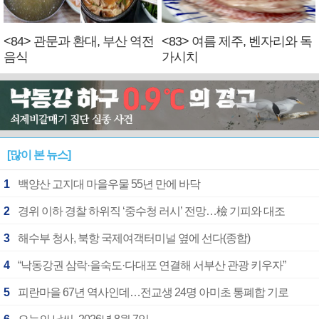
<84> 관문과 환대, 부산 역전
<83> 여름 제주, 벤자리와 독
음식
가시치
[많이 본 뉴스]
1
백양산 고지대 마을우물 55년 만에 바닥
2
경위 이하 경찰 하위직 ‘중수청 러시’ 전망…檢 기피와 대조
3
해수부 청사, 북항 국제여객터미널 옆에 선다(종합)
4
“낙동강권 삼락·을숙도·다대포 연결해 서부산 관광 키우자”
5
피란마을 67년 역사인데…전교생 24명 아미초 통폐합 기로