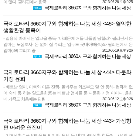
이 많다. 필리핀에서 한국 ...
2013-06-26 오후 9:25
국제로타리 3660지구와 함께하는 나눔 세상
국제로타리 3660지구와 함께하는 나눔 세상 <45> 열악한
생활환경 동욱이
- 일용직 아버지는 알코올 중독- '나때문에 애들 따돌림 당할라'- 필리핀서 온
엄마는 노심초사- 돈 없어 집 수리는 엄두도 못내아빠(48)와 필리핀에서 온
엄마(39) 그리고 중 ...
2013-06-19 오후 9:26
국제로타리 3660지구와 함께하는 나눔 세상
국제로타리 3660지구와 함께하는 나눔 세상 <44> 다문화
가정 윤희
- 베트남 엄마, 아빠와 이혼 진행- 돌봐주는 외조부모 말 안 통해- 컴퓨터 없
어 숙제 못 하는 일도윤희(8)는 베트남 엄마를 둔 다문화 가정 아이다. 윤희
네 가족도 처음에는 단란 ...
2013-06-12 오후 9:26
국제로타리 3660지구와 함께하는 나눔 세상
국제로타리 3660지구와 함께하는 나눔 세상 <43> 가정형
편 어려운 연진이
- 기초생활수급 10만원도 받지만- 월세 등 내고나면 생활 힘들어- 내년엔 셋