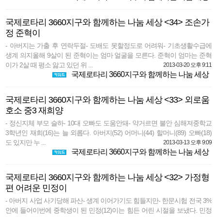
국제로타리 3660지구와 함께하는 나눔 세상 <34> 조손가
정 준혁이
- 아버지는 가출 후 연락두절- 도배도 못할정도로 어려워- 기초생활수급에
생계 의지올해 9살이 된 준혁이는 엄마 얼굴을 모른다. 준혁이 엄마는 준혁
이가 2살 때 평소 앓고 있던 위 ...
2013-03-20 오후 9:11
국제로타리 3660지구와 함께하는 나눔 세상
국제로타리 3660지구와 함께하는 나눔 세상 <33> 외로움
호소 중3 재희양
- 정신지체 부모 슬하- 10대 오빠도 도움안돼- 약거르면 불안 심해져중학교
3학년인 재희(16)는 늘 외롭다. 아버지(52) 어머니(44) 할머니(89) 오빠(18)
도 있지만 누 ...
2013-03-13 오후 9:09
국제로타리 3660지구와 함께하는 나눔 세상
국제로타리 3660지구와 함께하는 나눔 세상 <32> 가정형
편 어려운 민정이
- 아버지 사업 사기당해 파산- 생계 이어가기도 힘들지만- 한문시험 전국 3%
안에 들어이번에 중학생이 된 민정(12)이는 힘든 어린 시절을 보냈다. 민정