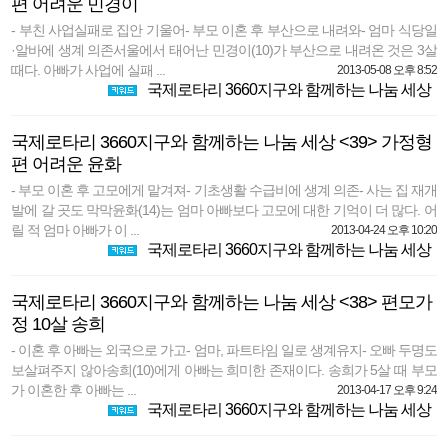
편 어려운 민경이
- 부친 사업실패로 집안 기울어- 부모 이혼 후 부산으로 내려와- 엄마 식당일
·알바에 생계 의존서울에서 태어난 민경이(10)가 부산으로 내려온 것은 3살
때다. 아빠가 사업에 실패 ...
2013-05-08 오후 8:52
국제로타리 3660지구와 함께하는 나눔 세상
국제로타리 3660지구와 함께하는 나눔 세상 <39> 가정형
편 어려운 윤화
- 부모 이혼 후 고모에게 맡겨져- 기초생활 수급비에 생계 의존- 사는 집 재개
발에 갈 곳도 막막윤화(14)는 엄마 아빠보다 고모에 대한 기억이 더 많다. 어
릴 적 엄마 아빠가 이 ...
2013-04-24 오후 10:20
국제로타리 3660지구와 함께하는 나눔 세상
국제로타리 3660지구와 함께하는 나눔 세상 <38> 편모가
정 10살 송희
- 이혼 후 아빠는 외국으로 가고- 엄마, 파트타임 일로 생계유지- 오빠 두명도
보살펴주지 않아송희(10)에게 아빠는 희미한 존재이다. 송희가 5살 때 부모
가 이혼한 후 아빠는 ...
2013-04-17 오후 9:24
국제로타리 3660지구와 함께하는 나눔 세상