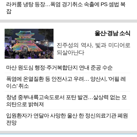
라커룸 냉탕 등장…폭염 경기취소 속출에 PS 셈법 복
잡
울산·경남 소식
진주성의 역사, 빛과 미디어로
되살아난다
마산 원도심 행정·주거복합단지 연내 준공 수순
폭염에 온열질환 등 안전사고 우려… 양산시, '어필 레
이스' 취소
창녕 중부내륙고속도로서 포탄 발견…살상력 없는 모
의탄으로 밝혀져
입원환자가 연달아 사망한 울산 한 정신의료기관 폐원
전망