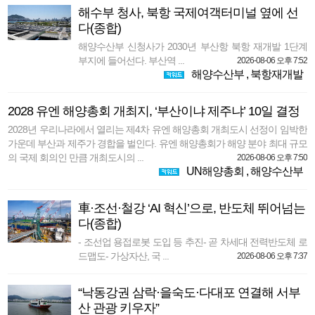
해수부 청사, 북항 국제여객터미널 옆에 선
다(종합)
해양수산부 신청사가 2030년 부산항 북항 재개발 1단계
부지에 들어선다. 부산역 ...
2026-08-06 오후 7:52
해양수산부
,
북항재개발
2028 유엔 해양총회 개최지, ‘부산이냐 제주냐’ 10일 결정
2028년 우리나라에서 열리는 제4차 유엔 해양총회 개최도시 선정이 임박한
가운데 부산과 제주가 경합을 벌인다. 유엔 해양총회가 해양 분야 최대 규모
의 국제 회의인 만큼 개최도시의 ...
2026-08-06 오후 7:50
UN해양총회
,
해양수산부
車·조선·철강 ‘AI 혁신’으로, 반도체 뛰어넘는
다(종합)
- 조선업 용접로봇 도입 등 추진- 곧 차세대 전력반도체 로
드맵도- 가상자산, 국 ...
2026-08-06 오후 7:37
“낙동강권 삼락·을숙도·다대포 연결해 서부
산 관광 키우자”