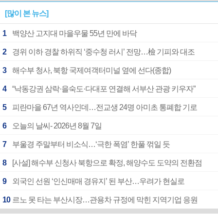
[많이 본 뉴스]
1
백양산 고지대 마을우물 55년 만에 바닥
2
경위 이하 경찰 하위직 ‘중수청 러시’ 전망…檢 기피와 대조
3
해수부 청사, 북항 국제여객터미널 옆에 선다(종합)
4
“낙동강권 삼락·을숙도·다대포 연결해 서부산 관광 키우자”
5
피란마을 67년 역사인데…전교생 24명 아미초 통폐합 기로
6
오늘의 날씨- 2026년 8월 7일
7
부울경 주말부터 비소식…‘극한 폭염’ 한풀 꺾일 듯
8
[사설] 해수부 신청사 북항으로 확정, 해양수도 도약의 전환점
9
외국인 선원 ‘인신매매 경유지’ 된 부산…우려가 현실로
10
르노 못 타는 부산시장…관용차 규정에 막힌 지역기업 응원