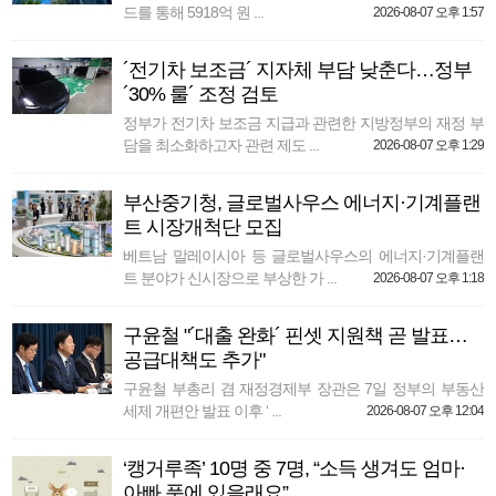
드를 통해 5918억 원 ...
2026-08-07 오후 1:57
´전기차 보조금´ 지자체 부담 낮춘다…정부
´30% 룰´ 조정 검토
정부가 전기차 보조금 지급과 관련한 지방정부의 재정 부
담을 최소화하고자 관련 제도 ...
2026-08-07 오후 1:29
부산중기청, 글로벌사우스 에너지·기계플랜
트 시장개척단 모집
베트남 말레이시아 등 글로벌사우스의 에너지·기계플랜
트 분야가 신시장으로 부상한 가 ...
2026-08-07 오후 1:18
구윤철 "´대출 완화´ 핀셋 지원책 곧 발표…
공급대책도 추가"
구윤철 부총리 겸 재정경제부 장관은 7일 정부의 부동산
세제 개편안 발표 이후 ‘ ...
2026-08-07 오후 12:04
‘캥거루족’ 10명 중 7명, “소득 생겨도 엄마·
아빠 품에 있을래요”