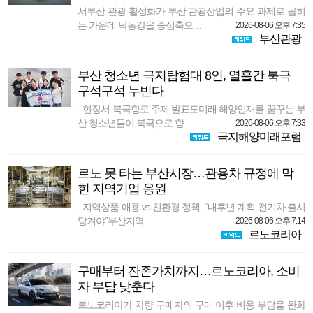
서부산 관광 활성화가 부산 관광산업의 주요 과제로 꼽히
는 가운데 낙동강을 중심축으 ...
2026-08-06 오후 7:35
부산관광
부산 청소년 극지탐험대 8인, 열흘간 북극
구석구석 누빈다
- 현장서 북극항로 주제 발표도미래 해양인재를 꿈꾸는 부
산 청소년들이 북극으로 향 ...
2026-08-06 오후 7:33
극지해양미래포럼
르노 못 타는 부산시장…관용차 규정에 막
힌 지역기업 응원
- 지역상품 애용 vs 친환경 정책- “내후년 계획 전기차 출시
당겨야”부산지역 ...
2026-08-06 오후 7:14
르노코리아
구매부터 잔존가치까지…르노코리아, 소비
자 부담 낮춘다
르노코리아가 차량 구매자의 구매 이후 비용 부담을 완화