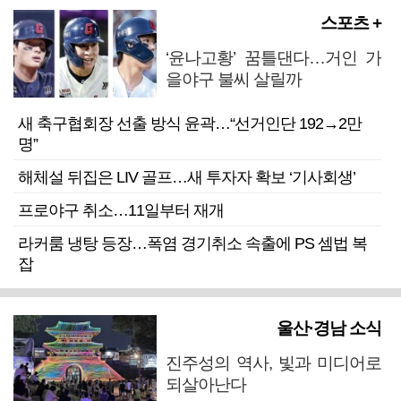
스포츠 +
‘윤나고황’ 꿈틀댄다…거인 가
을야구 불씨 살릴까
새 축구협회장 선출 방식 윤곽…“선거인단 192→2만
명”
해체설 뒤집은 LIV 골프…새 투자자 확보 ‘기사회생’
프로야구 취소…11일부터 재개
라커룸 냉탕 등장…폭염 경기취소 속출에 PS 셈법 복
잡
울산·경남 소식
진주성의 역사, 빛과 미디어로
되살아난다