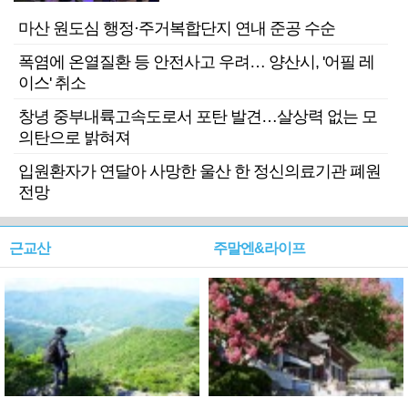
마산 원도심 행정·주거복합단지 연내 준공 수순
폭염에 온열질환 등 안전사고 우려… 양산시, '어필 레
이스' 취소
창녕 중부내륙고속도로서 포탄 발견…살상력 없는 모
의탄으로 밝혀져
입원환자가 연달아 사망한 울산 한 정신의료기관 폐원
전망
근교산
주말엔&라이프