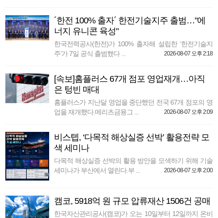
´한전 100% 출자´ 한전기술지주 출범…"에
너지 유니콘 육성"
한국전력공사(한전)가 100% 출자해 설립한 ‘한전기술지
주’가 7일 공식 출범했다 ...
2026-08-07 오후 2:18
[속보]홈플러스 67개 점포 영업재개…아직
은 텅빈 매대
홈플러스가 지난달 영업을 중단했던 전국 67개 점포의 영
업을 재개했다.메리츠금융그 ...
2026-08-07 오후 2:09
비스텝, ‘다목적 해상실증 선박’ 활용전략 모
색 세미나
다목적 해상실증 선박의 활용 방안을 모색하기 위해 기술
세미나가 부산에서 열린다.부 ...
2026-08-07 오후 2:00
캠코, 5918억 원 규모 압류재산 1506건 공매
한국자산관리공사(캠코)가 오는 10일부터 12일까지 온비