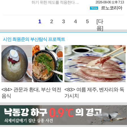
하기 위한 제도를 적용한다. ...
2026-08-06 오후 7:13
르노코리아
1
2
3
4
5
[다
음]
시인 최원준의 부산탐식 프로젝트
<84> 관문과 환대, 부산 역전
<83> 여름 제주, 벤자리와 독
음식
가시치