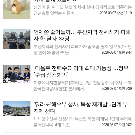
성인이 된 뒤에도 부모와 함께 살며 경제적으로 의존하는
청년층을 일컫는 이른바 ...
2026-08-07 오전 11:19
언제쯤 줄어들까… 부산지역 전세사기 피해
자 한 달 새 32명 ↑
부산지역의 전세사기 피해자가 좀처럼 줄지 않고 있다. 한
달 만에 32명이 또 늘 ...
2026-08-07 오전 9:44
"다음주 전력수요 역대 최대 가능성"…정부
´수급 점검회의´
기후에너지환경부(기후부)는 7일 전남광주 나주시 소재
한국전력공사(한전) 본사에서 ...
2026-08-07 오전 9:39
[뭐라노]해수부 청사, 북항 재개발 1단계 부
지에 선다
1. 해양수산부 신청사가 부산항 북항 재개발 1단계 부지에
들어섭니다. 4개 기초 ...
2026-08-07 오전 9:02