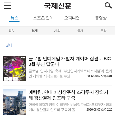
뉴스
스포츠·연예
오피니언
동영상
정치
경제
사회
국제
문화
경제
글로벌 인디게임 개발자·게이머 집결… BIC
8월 부산 달군다
글로벌 인디게임 축제 ‘부산인디커넥트페스티벌’이 온라
인 개막을 시작으로 8월 부산 ...
2026-08-07 오후 4:01
예탁원, 연내 비상장주식·조각투자 장외거
래 청산결제 인프라 구축
한국예탁결제원이 이달부터 비상장주식과 조각투자 장외
거래 청산결제 인프라 구축에 돌 ...
2026-08-07 오후 2:29