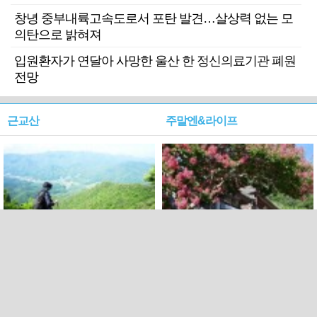
창녕 중부내륙고속도로서 포탄 발견…살상력 없는 모
의탄으로 밝혀져
입원환자가 연달아 사망한 울산 한 정신의료기관 폐원
전망
근교산
주말엔&라이프
근교산&그너머…상주·문경
폭염보다 더 뜨거워라…100
청화산~시루봉
일을 붉게 불태울 ‘선비정신’
피었네