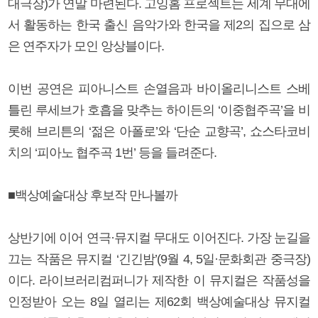
대극장)가 연말 마련된다. 고잉홈 프로젝트는 세계 무대에
서 활동하는 한국 출신 음악가와 한국을 제2의 집으로 삼
은 연주자가 모인 앙상블이다.
이번 공연은 피아니스트 손열음과 바이올리니스트 스베
틀린 루세브가 호흡을 맞추는 하이든의 ‘이중협주곡’을 비
롯해 브리튼의 ‘젊은 아폴로’와 ‘단순 교향곡’, 쇼스타코비
치의 ‘피아노 협주곡 1번’ 등을 들려준다.
■백상예술대상 후보작 만나볼까
상반기에 이어 연극·뮤지컬 무대도 이어진다. 가장 눈길을
끄는 작품은 뮤지컬 ‘긴긴밤’(9월 4, 5일·문화회관 중극장)
이다. 라이브러리컴퍼니가 제작한 이 뮤지컬은 작품성을
인정받아 오는 8일 열리는 제62회 백상예술대상 뮤지컬