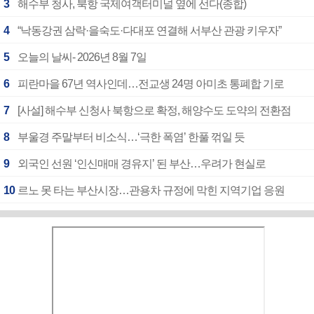
3
해수부 청사, 북항 국제여객터미널 옆에 선다(종합)
4
“낙동강권 삼락·을숙도·다대포 연결해 서부산 관광 키우자”
5
오늘의 날씨- 2026년 8월 7일
6
피란마을 67년 역사인데…전교생 24명 아미초 통폐합 기로
7
[사설] 해수부 신청사 북항으로 확정, 해양수도 도약의 전환점
8
부울경 주말부터 비소식…‘극한 폭염’ 한풀 꺾일 듯
9
외국인 선원 ‘인신매매 경유지’ 된 부산…우려가 현실로
10
르노 못 타는 부산시장…관용차 규정에 막힌 지역기업 응원