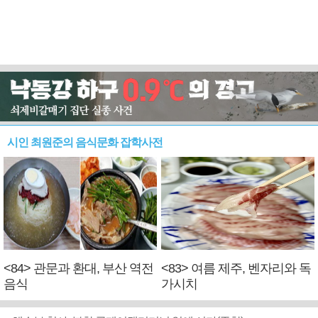
시인 최원준의 음식문화 잡학사전
<84> 관문과 환대, 부산 역전
<83> 여름 제주, 벤자리와 독
음식
가시치