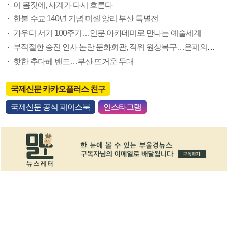
이 몸짓에, 사계가 다시 흐른다
한불 수교 140년 기념 미셸 앙리 부산 특별전
가우디 서거 100주기…인문 아카데미로 만나는 예술세계
부적절한 승진 인사 논란 문화회관, 직위 원상복구…은폐의혹 논란 불씨 여전
핫한 추다혜 밴드…부산 뜨거운 무대
국제신문 카카오플러스 친구
국제신문 공식 페이스북
인스타그램