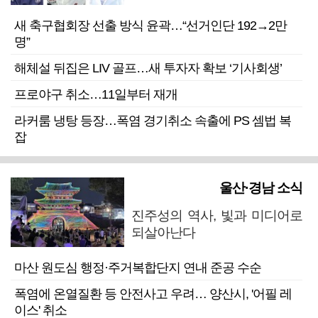
새 축구협회장 선출 방식 윤곽…“선거인단 192→2만
명”
해체설 뒤집은 LIV 골프…새 투자자 확보 ‘기사회생’
프로야구 취소…11일부터 재개
라커룸 냉탕 등장…폭염 경기취소 속출에 PS 셈법 복
잡
울산·경남 소식
진주성의 역사, 빛과 미디어로
되살아난다
마산 원도심 행정·주거복합단지 연내 준공 수순
폭염에 온열질환 등 안전사고 우려… 양산시, '어필 레
이스' 취소