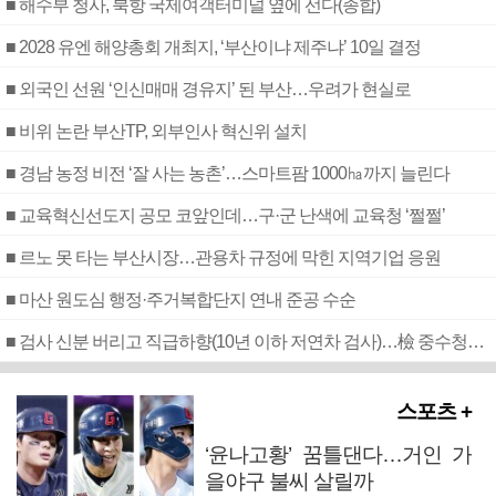
■ 해수부 청사, 북항 국제여객터미널 옆에 선다(종합)
■ 2028 유엔 해양총회 개최지, ‘부산이냐 제주냐’ 10일 결정
■ 외국인 선원 ‘인신매매 경유지’ 된 부산…우려가 현실로
■ 비위 논란 부산TP, 외부인사 혁신위 설치
■ 경남 농정 비전 ‘잘 사는 농촌’…스마트팜 1000㏊까지 늘린다
■ 교육혁신선도지 공모 코앞인데…구·군 난색에 교육청 ‘쩔쩔’
■ 르노 못 타는 부산시장…관용차 규정에 막힌 지역기업 응원
■ 마산 원도심 행정·주거복합단지 연내 준공 수순
■ 검사 신분 버리고 직급하향(10년 이하 저연차 검사)…檢 중수청행 기피
스포츠 +
‘윤나고황’ 꿈틀댄다…거인 가
을야구 불씨 살릴까