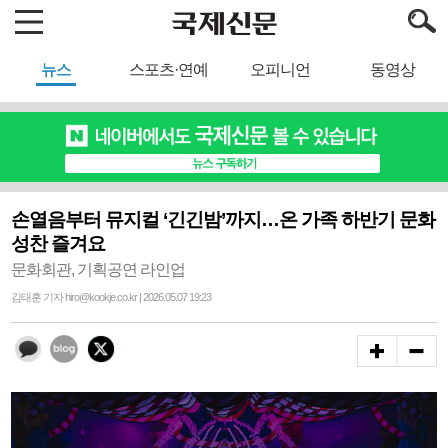
뉴스
스포츠·연예
오피니언
동영상
손열음부터 뮤지컬 ‘긴긴밤’까지…온 가족 하반기 문화
성찬 즐겨요
문화회관, 기획공연 라인업
김태훈 기자 hiro@kookje.co.kr | 2026.05.07 19:23