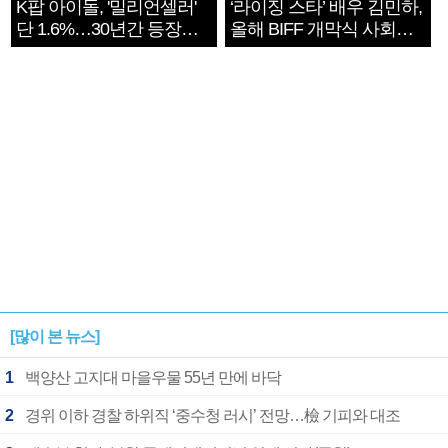
K팝 아이돌, '밀리언셀러'
‘라이징 스타’ 배우 김민하,
단 1.6%…30년간 등장
올해 BIFF 개막식 사회자
1182개팀 전수조사
확정
[많이 본 뉴스]
1
백양산 고지대 마을우물 55년 만에 바닥
2
경위 이하 경찰 하위직 ‘중수청 러시’ 전망…檢 기피와 대조