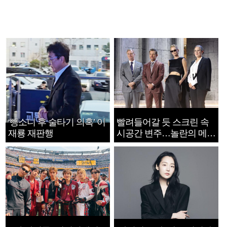
‘뺑소니 후 술타기 의혹’ 이
빨려들어갈 듯 스크린 속
재룡 재판행
시공간 변주…놀란의 메시
지는 ‘전쟁 속죄’