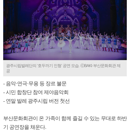
광주시립발레단의 ‘호두까기 인형’ 공연 모습. ⓒBAKI·부산문화회관 제
공
- 음악·연극·무용 등 장르 불문
- 시민 합창단 참여 제야음악회
- 연말 발레 광주시립 버전 첫선
부산문화회관이 온 가족이 함께 즐길 수 있는 무대로 하반
기 공연장을 채운다.