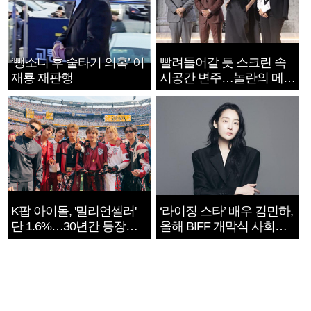
‘뺑소니 후 술타기 의혹’ 이
빨려들어갈 듯 스크린 속
재룡 재판행
시공간 변주…놀란의 메시
지는 ‘전쟁 속죄’
K팝 아이돌, '밀리언셀러'
‘라이징 스타’ 배우 김민하,
단 1.6%…30년간 등장
올해 BIFF 개막식 사회자
1182개팀 전수조사
확정