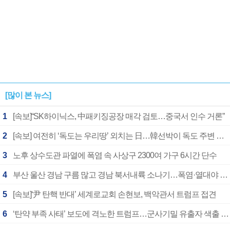
[많이 본 뉴스]
1
[속보]“SK하이닉스, 中패키징공장 매각 검토…중국서 인수 거론”
2
[속보] 여전히 ‘독도는 우리땅’ 외치는 日…韓선박이 독도 주변 해양조사 활동하자 반발
3
노후 상수도관 파열에 폭염 속 사상구 2300여 가구 6시간 단수
4
부산 울산 경남 구름 많고 경남 북서내륙 소나기…폭염·열대야 계속
5
[속보]‘尹 탄핵 반대’ 세계로교회 손현보, 백악관서 트럼프 접견
6
‘탄약 부족 사태’ 보도에 격노한 트럼프…군사기밀 유출자 색출 지시