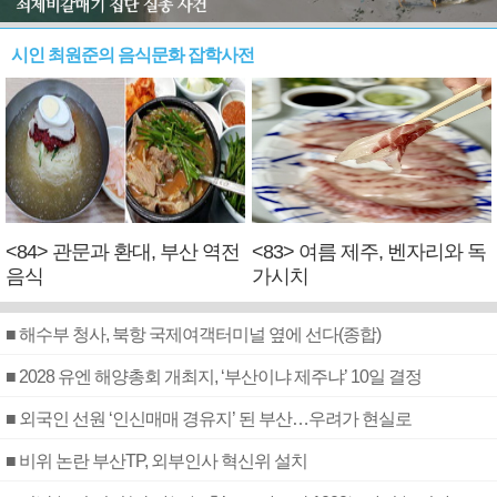
시인 최원준의 음식문화 잡학사전
<84> 관문과 환대, 부산 역전
<83> 여름 제주, 벤자리와 독
음식
가시치
■ 해수부 청사, 북항 국제여객터미널 옆에 선다(종합)
■ 2028 유엔 해양총회 개최지, ‘부산이냐 제주냐’ 10일 결정
■ 외국인 선원 ‘인신매매 경유지’ 된 부산…우려가 현실로
■ 비위 논란 부산TP, 외부인사 혁신위 설치