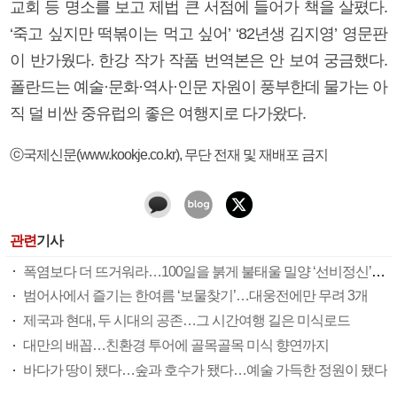
교회 등 명소를 보고 제법 큰 서점에 들어가 책을 살폈다.
‘죽고 싶지만 떡볶이는 먹고 싶어’ ‘82년생 김지영’ 영문판
이 반가웠다. 한강 작가 작품 번역본은 안 보여 궁금했다.
폴란드는 예술·문화·역사·인문 자원이 풍부한데 물가는 아
직 덜 비싼 중유럽의 좋은 여행지로 다가왔다.
ⓒ국제신문(www.kookje.co.kr), 무단 전재 및 재배포 금지
관련
기사
폭염보다 더 뜨거워라…100일을 붉게 불태울 밀양 ‘선비정신’ 피었네
범어사에서 즐기는 한여름 ‘보물찾기’…대웅전에만 무려 3개
제국과 현대, 두 시대의 공존…그 시간여행 길은 미식로드
대만의 배꼽…친환경 투어에 골목골목 미식 향연까지
바다가 땅이 됐다…숲과 호수가 됐다…예술 가득한 정원이 됐다