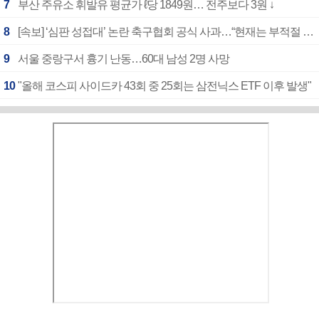
7
부산 주유소 휘발유 평균가 ℓ당 1849원… 전주보다 3원 ↓
8
[속보] ‘심판 성접대’ 논란 축구협회 공식 사과…“현재는 부적절 행위 없어”
9
서울 중랑구서 흉기 난동…60대 남성 2명 사망
10
"올해 코스피 사이드카 43회 중 25회는 삼전닉스 ETF 이후 발생"