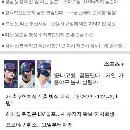
■ 경남 농정 비전 ‘잘 사는 농촌’…스마트팜 1000㏊까지 늘린다
■ 교육혁신선도지 공모 코앞인데…구·군 난색에 교육청 ‘쩔쩔’
■ 르노 못 타는 부산시장…관용차 규정에 막힌 지역기업 응원
■ 마산 원도심 행정·주거복합단지 연내 준공 수순
■ 검사 신분 버리고 직급하향(10년 이하 저연차 검사)…檢 중수청행 기피
스포츠 +
‘윤나고황’ 꿈틀댄다…거인 가
을야구 불씨 살릴까
새 축구협회장 선출 방식 윤곽…“선거인단 192→2만
명”
해체설 뒤집은 LIV 골프…새 투자자 확보 ‘기사회생’
프로야구 취소…11일부터 재개