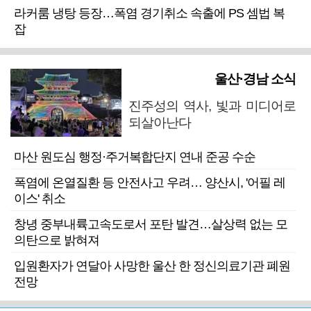
라커룸 냉탕 등장…폭염 경기취소 속출에 PS 셈법 복
잡
울산·경남 소식
진주성의 역사, 빛과 미디어로
되살아난다
마산 원도심 행정·주거복합단지 연내 준공 수순
폭염에 온열질환 등 안전사고 우려… 양산시, '어필 레
이스' 취소
창녕 중부내륙고속도로서 포탄 발견…살상력 없는 모
의탄으로 밝혀져
입원환자가 연달아 사망한 울산 한 정신의료기관 폐원
전망