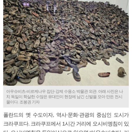
아우슈비츠-비르케나우 집단·강제 수용소 박물관 외관. 아래 사진은 나
치 독일이 학살한 수많은 유대인이 현장에 남긴 신발을 모아 만든 전시
물이다. 조봉권 기자
폴란드의 옛 수도이자, 역사·문화·관광의 중심인 도시가
크라쿠프다. 크라쿠프에서 1시간 거리에 오시비엥침이 있