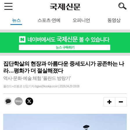
뉴스
스포츠·연예
오피니언
동영상
집단학살의 현장과 아름다운 중세도시가 공존하는 나
라…평화가 더 절실해졌다
역사·문화·예술 체험 ‘폴란드 방랑기’
폴란드=조봉권 선임기자 bgjoe@kookje.co.kr | 2026.04.29 19:08