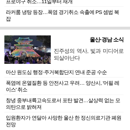
프로야구 취소…11일부터 재개
라커룸 냉탕 등장…폭염 경기취소 속출에 PS 셈법 복
잡
울산·경남 소식
진주성의 역사, 빛과 미디어로
되살아난다
마산 원도심 행정·주거복합단지 연내 준공 수순
폭염에 온열질환 등 안전사고 우려… 양산시, '어필 레
이스' 취소
창녕 중부내륙고속도로서 포탄 발견…살상력 없는 모
의탄으로 밝혀져
입원환자가 연달아 사망한 울산 한 정신의료기관 폐원
전망