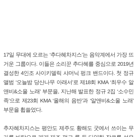
17일 무대에 오르는 ‘추다혜차지스’는 음악계에서 가장 뜨
거운 그룹이다. 이들은 소리꾼 추다혜를 중심으로 2019년
결성한 4인조 사이키델릭 샤머닉 펑크 밴드이다. 첫 정규
앨범 ‘오늘밤 당산나무 아래서’로 제18회 KMA ‘최우수 알
앤비&소울 노래’ 부문을, 지난해 발표한 정규 2집 ‘소수민
족’으로 제23회 KMA ‘올해의 음반’과 ‘알앤비&소울 노래’
부문을 휩쓸었다.
추자혜차지스는 평안도 제주도 황해도 굿에서 쓰이는 무