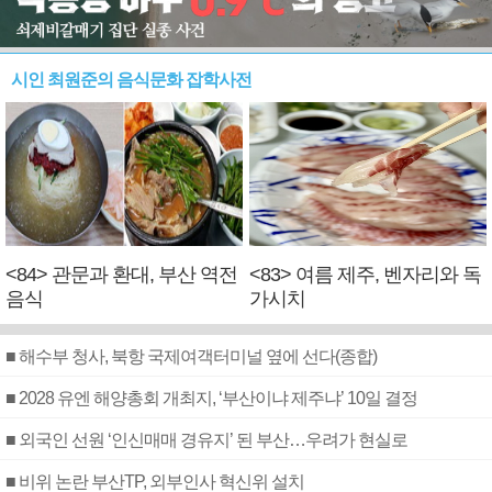
시인 최원준의 음식문화 잡학사전
<84> 관문과 환대, 부산 역전
<83> 여름 제주, 벤자리와 독
음식
가시치
■ 해수부 청사, 북항 국제여객터미널 옆에 선다(종합)
■ 2028 유엔 해양총회 개최지, ‘부산이냐 제주냐’ 10일 결정
■ 외국인 선원 ‘인신매매 경유지’ 된 부산…우려가 현실로
■ 비위 논란 부산TP, 외부인사 혁신위 설치