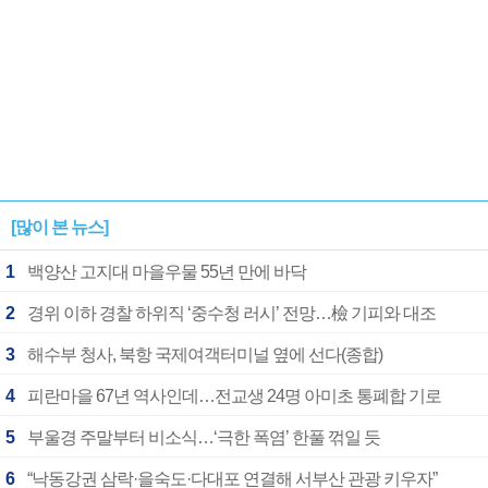
[많이 본 뉴스]
1
백양산 고지대 마을우물 55년 만에 바닥
2
경위 이하 경찰 하위직 ‘중수청 러시’ 전망…檢 기피와 대조
3
해수부 청사, 북항 국제여객터미널 옆에 선다(종합)
4
피란마을 67년 역사인데…전교생 24명 아미초 통폐합 기로
5
부울경 주말부터 비소식…‘극한 폭염’ 한풀 꺾일 듯
6
“낙동강권 삼락·을숙도·다대포 연결해 서부산 관광 키우자”