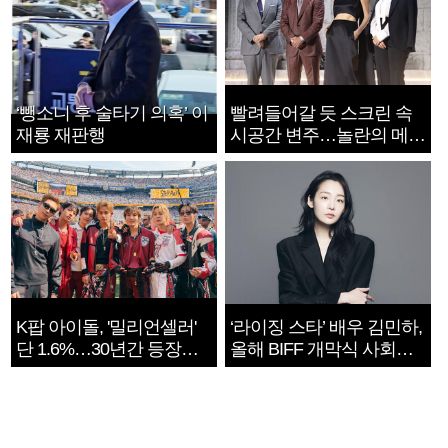
‘뺑소니 후 술타기 의혹’ 이
빨려들어갈 듯 스크린 속
재룡 재판행
시공간 변주…놀란의 메시
지는 ‘전쟁 속죄’
K팝 아이돌, '밀리언셀러'
‘라이징 스타’ 배우 김민하,
단 1.6%…30년간 등장
올해 BIFF 개막식 사회자
1182개팀 전수조사
확정