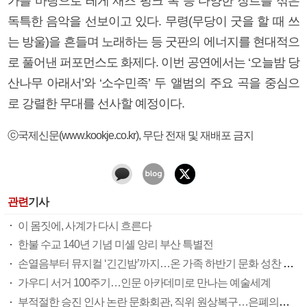
가를 바탕으로 레게 재즈 펑크 록 등 다양한 장르를 섞은
독특한 음악을 선보이고 있다. 무령(무당이 굿을 할 때 쓰
는 방울)을 흔들며 노래하는 등 굿판의 에너지를 현대적으
로 풀어낸 퍼포먼스도 화제다. 이번 공연에서는 ‘오늘밤 당
산나무 아래서’와 ‘소수민족’ 두 앨범의 주요 곡을 중심으
로 강렬한 무대를 선사할 예정이다.
ⓒ국제신문(www.kookje.co.kr), 무단 전재 및 재배포 금지
관련
기사
이 몸짓에, 사계가 다시 흐른다
한불 수교 140년 기념 미셸 앙리 부산 특별전
손열음부터 뮤지컬 ‘긴긴밤’까지…온 가족 하반기 문화 성찬 즐겨요
가우디 서거 100주기…인문 아카데미로 만나는 예술세계
부적절한 승진 인사 논란 문화회관, 직위 원상복구…은폐의혹 논란 불씨 여전