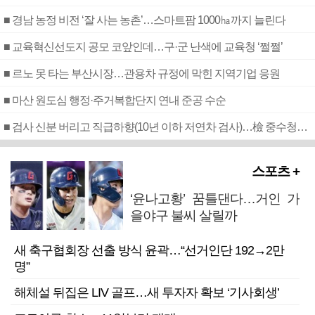
■ 경남 농정 비전 ‘잘 사는 농촌’…스마트팜 1000㏊까지 늘린다
■ 교육혁신선도지 공모 코앞인데…구·군 난색에 교육청 ‘쩔쩔’
■ 르노 못 타는 부산시장…관용차 규정에 막힌 지역기업 응원
■ 마산 원도심 행정·주거복합단지 연내 준공 수순
■ 검사 신분 버리고 직급하향(10년 이하 저연차 검사)…檢 중수청행 기피
스포츠 +
‘윤나고황’ 꿈틀댄다…거인 가
을야구 불씨 살릴까
새 축구협회장 선출 방식 윤곽…“선거인단 192→2만
명”
해체설 뒤집은 LIV 골프…새 투자자 확보 ‘기사회생’