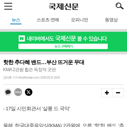
뉴스
스포츠·연예
오피니언
동영상
핫한 추다혜 밴드…부산 뜨거운 무대
KMA 2관왕 휩쓴 독창적 굿판
김태훈 기자 hiro@kookje.co.kr | 2026.03.31 19:02
- 17일 시민회관서 ‘살롱 드 국악’
올해 한국대중음악상(KMA) 2관왕에 오른 ‘핫’한 밴드 ‘추