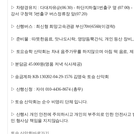
▷ 차량경유지 : 다대자유@(06:30) - 하단지하철1번출구 옆 (07:00)
강서 구청역 5번출구 버스정류장 앞(07:20)
▷ 산행버스 : 최신형 희망고속관광 부산70바6560(이경락)
▷ 준비물 : 따뜻한음료, 맛나도시락, 영양듬뿍간식, 개인 등산 장비,, 
▷ 토요승학 산악회는 차내 음주가무를 하지않으며 아침 떡 음료, 제
▷분담금:45.000원(명품 저녁 식사제공)
▷송금계좌:KB-130202-04-29-1576 김명숙 토승 산악회
▷ 산행신청 : 자야 010-4436-8674 (총무)
▷토승 산악회는 순수 비영리 단체 입니다.
▷ 산행시 개인 안전에 주의하시고 개인의 부주의로 인한 안전사고
민.형사상 책임을 지지않습니다.
토승 산악회바로가기