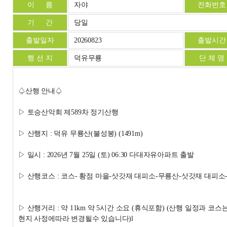
이 름
자야
전화번호
기 간
당일
출발일자
20260823
출발시간
행 선 지
덕유무룡
단 체 명
♤산행 안내♤
▷ 토승산악회 제589차 정기산행
▷ 산행지 : 덕유 무룡산(불성봉) (1491m)
▷ 일시 : 2026년 7월 25일 (토) 06:30 다대자유아파트 출발
▷ 산행코스 : 코스- 황점 마을-삿갓재 대피소-무룡산-삿갓재 대피소
▷ 산행거리 : 약 11km 약 5시간 소요 (휴식포함) (산행 일정과 코스
현지 사정에따라 변경될수 있습니다)l