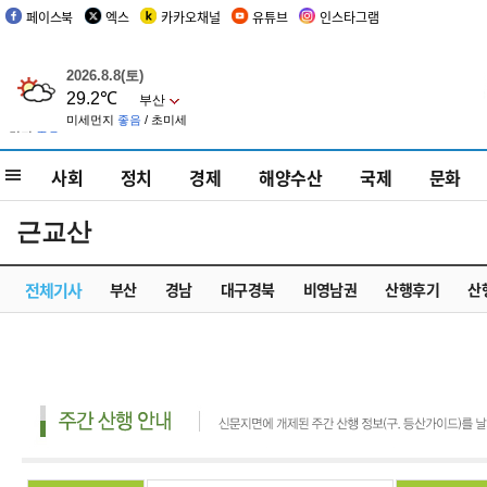
페이스북
엑스
카카오채널
유튜브
인스타그램
사회
정치
경제
해양수산
국제
문화
근교산
전체기사
부산
경남
대구경북
비영남권
산행후기
산