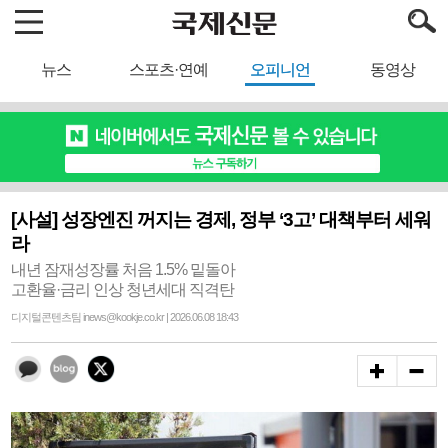
뉴스
스포츠·연예
오피니언
동영상
[사설] 성장엔진 꺼지는 경제, 정부 ‘3고’ 대책부터 세워
라
내년 잠재성장률 처음 1.5% 밑돌아
고환율·금리 인상 청년세대 직격탄
디지털콘텐츠팀 inews@kookje.co.kr | 2026.06.08 18:43