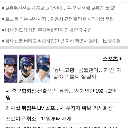
■ 교육혁신선도지 공모 코앞인데…구·군 난색에 교육청 ‘쩔쩔’
■ 르노 못 타는 부산시장…관용차 규정에 막힌 지역기업 응원
■ 마산 원도심 행정·주거복합단지 연내 준공 수순
■ 검사 신분 버리고 직급하향(10년 이하 저연차 검사)…檢 중수청행 기피
스포츠 +
‘윤나고황’ 꿈틀댄다…거인 가
을야구 불씨 살릴까
새 축구협회장 선출 방식 윤곽…“선거인단 192→2만
명”
해체설 뒤집은 LIV 골프…새 투자자 확보 ‘기사회생’
프로야구 취소…11일부터 재개