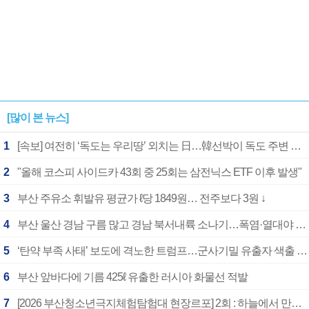
[많이 본 뉴스]
1
[속보] 여전히 ‘독도는 우리땅’ 외치는 日…韓선박이 독도 주변 해양조사 활동하자 반발
2
"올해 코스피 사이드카 43회 중 25회는 삼전닉스 ETF 이후 발생"
3
부산 주유소 휘발유 평균가 ℓ당 1849원… 전주보다 3원 ↓
4
부산 울산 경남 구름 많고 경남 북서내륙 소나기…폭염·열대야 계속
5
‘탄약 부족 사태’ 보도에 격노한 트럼프…군사기밀 유출자 색출 지시
6
부산 앞바다에 기름 425ℓ 유출한 러시아 화물선 적발
7
[2026 부산청소년극지체험탐험대 현장르포] 2회 : 하늘에서 만난 얼음의 나라