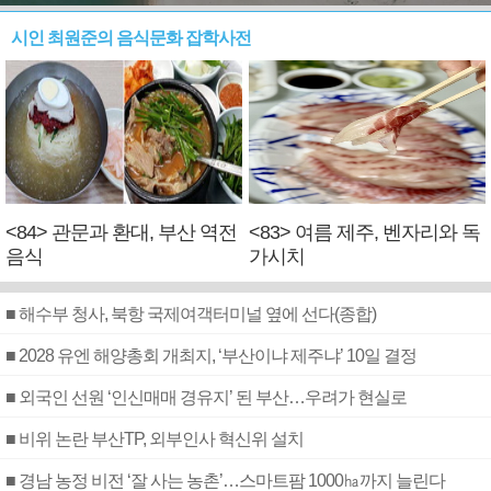
시인 최원준의 음식문화 잡학사전
<84> 관문과 환대, 부산 역전
<83> 여름 제주, 벤자리와 독
음식
가시치
■ 해수부 청사, 북항 국제여객터미널 옆에 선다(종합)
■ 2028 유엔 해양총회 개최지, ‘부산이냐 제주냐’ 10일 결정
■ 외국인 선원 ‘인신매매 경유지’ 된 부산…우려가 현실로
■ 비위 논란 부산TP, 외부인사 혁신위 설치
■ 경남 농정 비전 ‘잘 사는 농촌’…스마트팜 1000㏊까지 늘린다