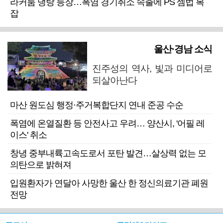
라커룸 냉탕 등장…폭염 경기취소 속출에 PS 셈법 복
잡
울산·경남 소식
진주성의 역사, 빛과 미디어로
되살아난다
마산 원도심 행정·주거복합단지 연내 준공 수순
폭염에 온열질환 등 안전사고 우려… 양산시, '어필 레
이스' 취소
창녕 중부내륙고속도로서 포탄 발견…살상력 없는 모
의탄으로 밝혀져
입원환자가 연달아 사망한 울산 한 정신의료기관 폐원
전망