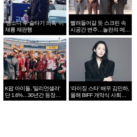
‘뺑소니 후 술타기 의혹’ 이
빨려들어갈 듯 스크린 속
재룡 재판행
시공간 변주…놀란의 메시
지는 ‘전쟁 속죄’
K팝 아이돌, '밀리언셀러'
‘라이징 스타’ 배우 김민하,
단 1.6%…30년간 등장
올해 BIFF 개막식 사회자
1182개팀 전수조사
확정