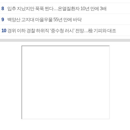
8
입추 지났지만 푹푹 찐다…온열질환자 10년 만에 3배
9
백양산 고지대 마을우물 55년 만에 바닥
10
경위 이하 경찰 하위직 ‘중수청 러시’ 전망…檢 기피와 대조