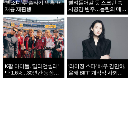
‘뺑소니 후 술타기 의혹’ 이
빨려들어갈 듯 스크린 속
재룡 재판행
시공간 변주…놀란의 메시
지는 ‘전쟁 속죄’
K팝 아이돌, '밀리언셀러'
‘라이징 스타’ 배우 김민하,
단 1.6%…30년간 등장
올해 BIFF 개막식 사회자
1182개팀 전수조사
확정