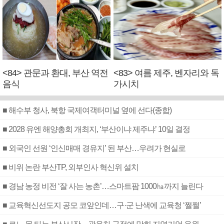
<84> 관문과 환대, 부산 역전
<83> 여름 제주, 벤자리와 독
음식
가시치
■ 해수부 청사, 북항 국제여객터미널 옆에 선다(종합)
■ 2028 유엔 해양총회 개최지, ‘부산이냐 제주냐’ 10일 결정
■ 외국인 선원 ‘인신매매 경유지’ 된 부산…우려가 현실로
■ 비위 논란 부산TP, 외부인사 혁신위 설치
■ 경남 농정 비전 ‘잘 사는 농촌’…스마트팜 1000㏊까지 늘린다
■ 교육혁신선도지 공모 코앞인데…구·군 난색에 교육청 ‘쩔쩔’