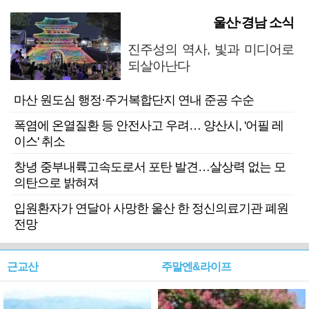
울산·경남 소식
진주성의 역사, 빛과 미디어로
되살아난다
마산 원도심 행정·주거복합단지 연내 준공 수순
폭염에 온열질환 등 안전사고 우려… 양산시, '어필 레
이스' 취소
창녕 중부내륙고속도로서 포탄 발견…살상력 없는 모
의탄으로 밝혀져
입원환자가 연달아 사망한 울산 한 정신의료기관 폐원
전망
근교산
주말엔&라이프