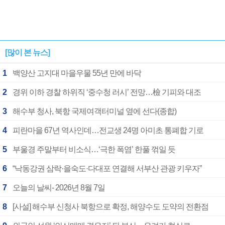
[많이 본 뉴스]
1
백양산 고지대 마을우물 55년 만에 바닥
2
경위 이하 경찰 하위직 ‘중수청 러시’ 전망…檢 기피와 대조
3
해수부 청사, 북항 국제여객터미널 옆에 선다(종합)
4
피란마을 67년 역사인데…전교생 24명 아미초 통폐합 기로
5
부울경 주말부터 비소식…‘극한 폭염’ 한풀 꺾일 듯
6
“낙동강권 삼락·을숙도·다대포 연결해 서부산 관광 키우자”
7
오늘의 날씨- 2026년 8월 7일
8
[사설] 해수부 신청사 북항으로 확정, 해양수도 도약의 전환점