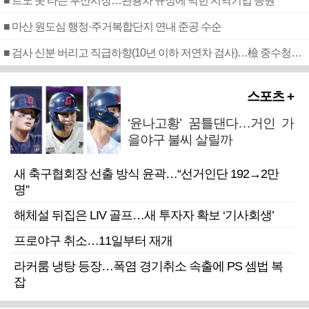
■ 르노 못 타는 부산시장…관용차 규정에 막힌 지역기업 응원
■ 마산 원도심 행정·주거복합단지 연내 준공 수순
■ 검사 신분 버리고 직급하향(10년 이하 저연차 검사)…檢 중수청행 기피
스포츠 +
‘윤나고황’ 꿈틀댄다…거인 가
을야구 불씨 살릴까
새 축구협회장 선출 방식 윤곽…“선거인단 192→2만
명”
해체설 뒤집은 LIV 골프…새 투자자 확보 ‘기사회생’
프로야구 취소…11일부터 재개
라커룸 냉탕 등장…폭염 경기취소 속출에 PS 셈법 복
잡