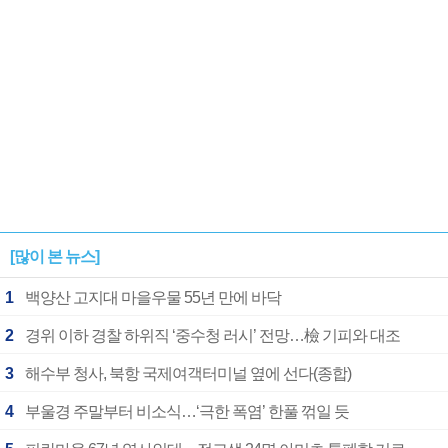
[많이 본 뉴스]
1
백양산 고지대 마을우물 55년 만에 바닥
2
경위 이하 경찰 하위직 ‘중수청 러시’ 전망…檢 기피와 대조
3
해수부 청사, 북항 국제여객터미널 옆에 선다(종합)
4
부울경 주말부터 비소식…‘극한 폭염’ 한풀 꺾일 듯