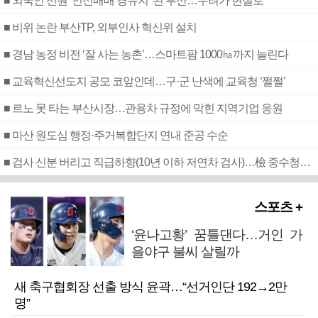
■ 외국인 선원 ‘인신매매 경유지’ 된 부산…우려가 현실로
■ 비위 논란 부산TP, 외부인사 혁신위 설치
■ 경남 농정 비전 ‘잘 사는 농촌’…스마트팜 1000㏊까지 늘린다
■ 교육혁신선도지 공모 코앞인데…구·군 난색에 교육청 ‘쩔쩔’
■ 르노 못 타는 부산시장…관용차 규정에 막힌 지역기업 응원
■ 마산 원도심 행정·주거복합단지 연내 준공 수순
■ 검사 신분 버리고 직급하향(10년 이하 저연차 검사)…檢 중수청행 기피
스포츠 +
‘윤나고황’ 꿈틀댄다…거인 가
을야구 불씨 살릴까
새 축구협회장 선출 방식 윤곽…“선거인단 192→2만
명”