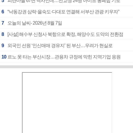
5
피란마을 67년 역사인데…전교생 24명 아미초 통폐합 기로
6
“낙동강권 삼락·을숙도·다대포 연결해 서부산 관광 키우자”
7
오늘의 날씨- 2026년 8월 7일
8
[사설] 해수부 신청사 북항으로 확정, 해양수도 도약의 전환점
9
외국인 선원 ‘인신매매 경유지’ 된 부산…우려가 현실로
10
르노 못 타는 부산시장…관용차 규정에 막힌 지역기업 응원