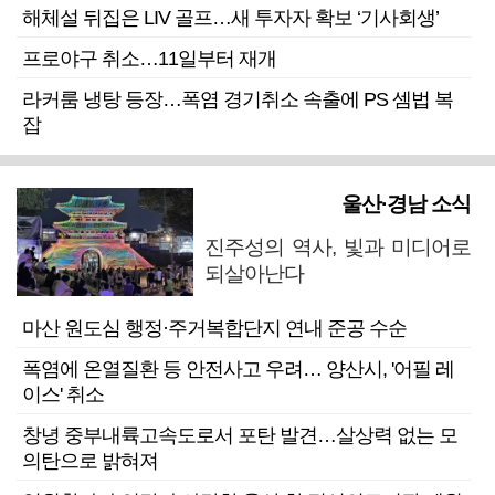
해체설 뒤집은 LIV 골프…새 투자자 확보 ‘기사회생’
프로야구 취소…11일부터 재개
라커룸 냉탕 등장…폭염 경기취소 속출에 PS 셈법 복
잡
울산·경남 소식
진주성의 역사, 빛과 미디어로
되살아난다
마산 원도심 행정·주거복합단지 연내 준공 수순
폭염에 온열질환 등 안전사고 우려… 양산시, '어필 레
이스' 취소
창녕 중부내륙고속도로서 포탄 발견…살상력 없는 모
의탄으로 밝혀져