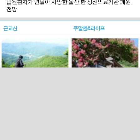
입원환자가 연달아 사망한 울산 한 정신의료기관 폐원
전망
근교산
주말엔&라이프
근교산&그너머…상주·문경
폭염보다 더 뜨거워라…100
청화산~시루봉
일을 붉게 불태울 ‘선비정신’
피었네
PC버전
엑스
페이스북
Copyright ⓒ 2015 All rights reserved by 국제신문