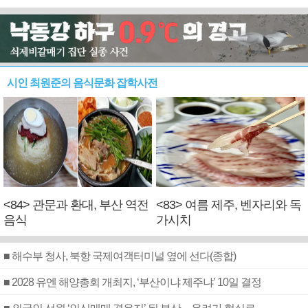
시인 최원준의 음식문화 잡학사전
<84> 관문과 환대, 부산 역전
<83> 여름 제주, 벤자리와 독
음식
가시치
■ 해수부 청사, 북항 국제여객터미널 옆에 선다(종합)
■ 2028 유엔 해양총회 개최지, ‘부산이냐 제주냐’ 10일 결정