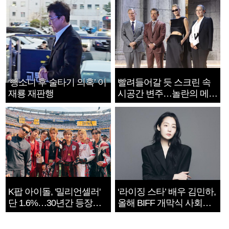
‘뺑소니 후 술타기 의혹’ 이
빨려들어갈 듯 스크린 속
재룡 재판행
시공간 변주…놀란의 메시
지는 ‘전쟁 속죄’
K팝 아이돌, '밀리언셀러'
‘라이징 스타’ 배우 김민하,
단 1.6%…30년간 등장
올해 BIFF 개막식 사회자
1182개팀 전수조사
확정