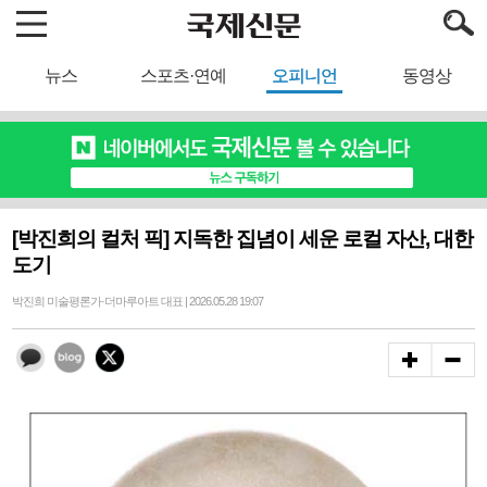
뉴스
스포츠·연예
오피니언
동영상
[박진희의 컬처 픽] 지독한 집념이 세운 로컬 자산, 대한
도기
박진희 미술평론가·더마루아트 대표 | 2026.05.28 19:07