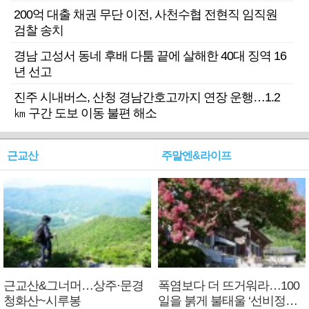
200억 대출 채권 무단 이전, 사천수협 전현직 임직원
검찰 송치
경남 고성서 동네 후배 다툼 끝에 살해한 40대 징역 16
년 선고
진주 시내버스, 산청 경남간호고까지 연장 운행…1.2
㎞ 구간 도보 이동 불편 해소
근교산
주말엔&라이프
근교산&그너머…상주·문경
폭염보다 더 뜨거워라…100
청화산~시루봉
일을 붉게 불태울 ‘선비정신’