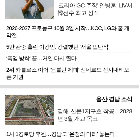
‘코리아 GC 주장’ 안병훈, LIV서
韓선수 최고 성적
2026-2027 프로농구 10월 3일 시작…KCC, LG와 홈 개
막전
5만 관중 홀린 이강인, 강렬했던 ‘서울 입단식’
‘폭염 방학’ 끝…거인 다시 뛴다
2위 카를로스 이어 ‘윔블던 제패’ 신네르도 신시내티오
픈 기권
울산·경남 소식
김해 신문1지구초 착공…2028
년 3월 개교 목표
1사 1경로당 후원…경남도 ‘온정의 다리’ 놓는다