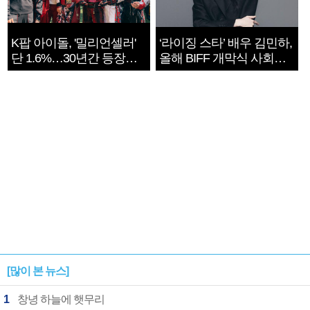
K팝 아이돌, '밀리언셀러'
‘라이징 스타’ 배우 김민하,
단 1.6%…30년간 등장
올해 BIFF 개막식 사회자
1182개팀 전수조사
확정
[많이 본 뉴스]
1
창녕 하늘에 햇무리