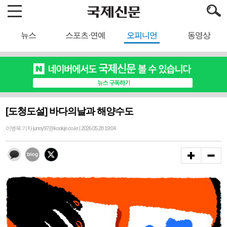
뉴스
스포츠·연예
오피니언
동영상
[도청도설] 바다의날과 해양수도
이병욱 기자 junny97@kookje.co.kr | 2026.05.28 19:04