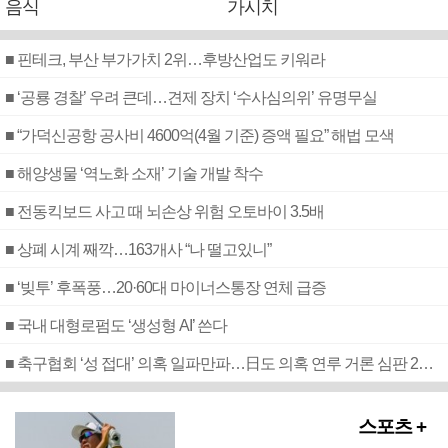
음식
가시치
■ 핀테크, 부산 부가가치 2위…후방산업도 키워라
■ ‘공룡 경찰’ 우려 큰데…견제 장치 ‘수사심의위’ 유명무실
■ “가덕신공항 공사비 4600억(4월 기준) 증액 필요” 해법 모색
■ 해양생물 ‘역노화 소재’ 기술 개발 착수
■ 전동킥보드 사고 때 뇌손상 위험 오토바이 3.5배
■ 상폐 시계 째깍…163개사 “나 떨고있니”
■ ‘빚투’ 후폭풍…20·60대 마이너스통장 연체 급증
■ 국내 대형로펌도 ‘생성형 AI’ 쓴다
■ 축구협회 ‘성 접대’ 의혹 일파만파…日도 의혹 연루 거론 심판 2명 조사
스포츠 +