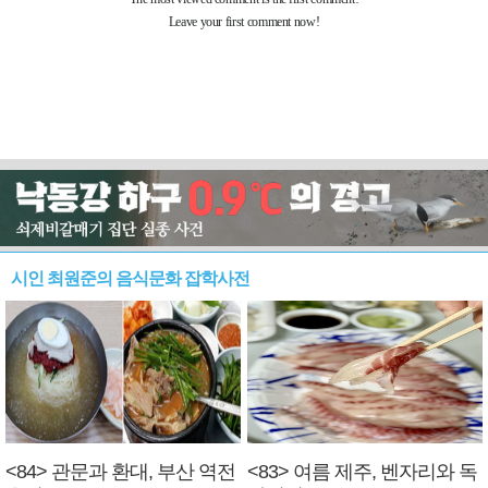
시인 최원준의 음식문화 잡학사전
<84> 관문과 환대, 부산 역전
<83> 여름 제주, 벤자리와 독