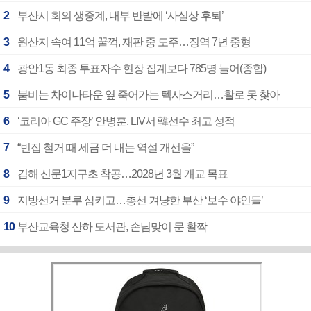
2
부산시 회의 생중계, 내부 반발에 ‘사실상 후퇴’
3
원산지 속여 11억 꿀꺽, 재판 중 도주…징역 7년 중형
4
광안1동 최종 투표자수 현장 집계보다 785명 늘어(종합)
5
붐비는 차이나타운 옆 죽어가는 텍사스거리…활로 못 찾아
6
‘코리아 GC 주장’ 안병훈, LIV서 韓선수 최고 성적
7
“빈집 철거 때 세금 더 내는 역설 개선을”
8
김해 신문1지구초 착공…2028년 3월 개교 목표
9
지방선거 분루 삼키고…총선 겨냥한 부산 ‘보수 야인들’
10
부산교육청 산하 도서관, 손님맞이 문 활짝