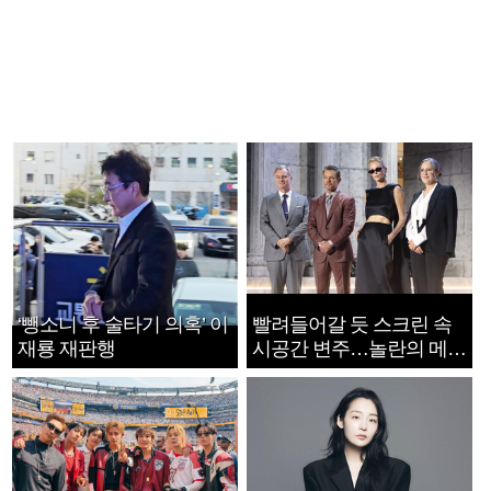
‘뺑소니 후 술타기 의혹’ 이
빨려들어갈 듯 스크린 속
재룡 재판행
시공간 변주…놀란의 메시
지는 ‘전쟁 속죄’