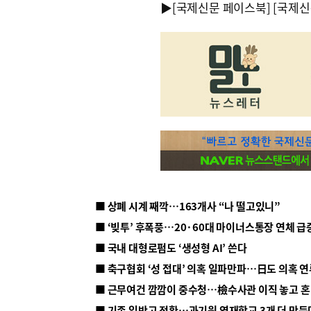
▶
[국제신문 페이스북]
[국제신
■ 상폐 시계 째깍…163개사 “나 떨고있니”
■ ‘빚투’ 후폭풍…20·60대 마이너스통장 연체 급
■ 국내 대형로펌도 ‘생성형 AI’ 쓴다
■ 근무여건 깜깜이 중수청…檢수사관 이직 놓고 
■ 기존 일반고 전환…과기원 영재학교 3개 더 만든