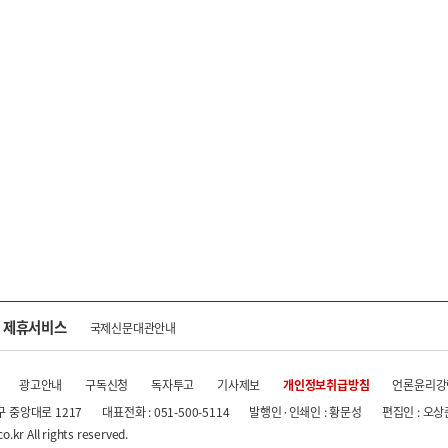
제휴서비스
국제신문대관안내
광고안내
구독신청
독자투고
기사제보
개인정보취급방침
언론윤리강
구 중앙대로 1217
대표전화 : 051-500-5114
발행인·인쇄인 : 황문성
편집인 : 오상
.kr All rights reserved.