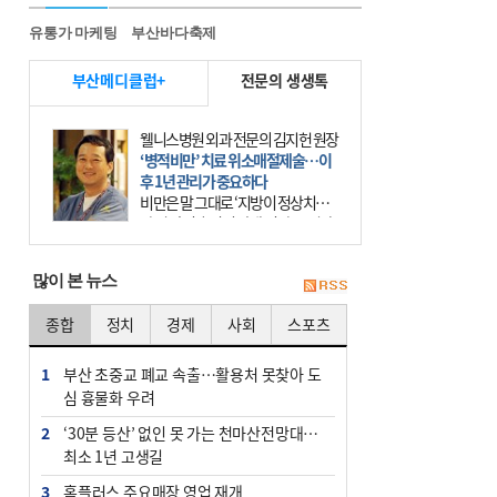
유통가 마케팅
부산바다축제
부산메디클럽+
전문의 생생톡
웰니스병원 외과 전문의 김지헌 원장
‘병적비만’ 치료 위소매절제술…이
후 1년 관리가 중요하다
비만은 말 그대로 ‘지방이 정상치보
다 더 많이 축적된 상태’이다. 그러나
비만은 더는 외모의 문제에 끝나지 않
는다. 비만은 질병이다. 세계보건기
많이 본 뉴스
구(WHO)는 19
종합
정치
경제
사회
스포츠
1
부산 초중교 폐교 속출…활용처 못찾아 도
심 흉물화 우려
2
‘30분 등산’ 없인 못 가는 천마산전망대…
최소 1년 고생길
3
홈플러스 주요매장 영업 재개