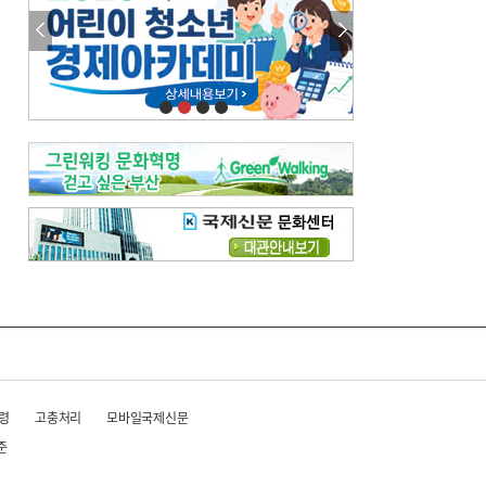
김준희의 클래식 인사이트
[전체보기]
여름날의 애상, 왈츠
빛나는 꿈의 계절, 4월의 노래
김지윤의 우리음악 이야기
[전체보기]
세종시대 음악이 전해진 이유
영산회상, 불교음악에서 풍류음악으로
뉴스와 현장
[전체보기]
‘800조 투자’ 희비 가른 재생에너지
뜨거워지는 바다, 북쪽으로 열리는 항로
데스크시각
[전체보기]
물은 행정구역 경계를 따라 흐르지 않는다
도청도설
[전체보기]
여름과 야구
회피형 대통령
독자 투고
[전체보기]
새로운 시작 ‘황혼 이혼’
무료 화장실 깨끗하게 쓰자
령
고충처리
모바일국제신문
메디칼럼
[전체보기]
준
산부인과 의사와 무정자증
메포츠 관점서 본 척추질환 예방·관리