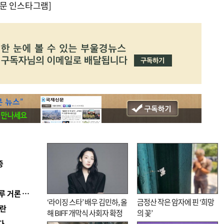
문 인스타그램]
증
■ 축구협회 ‘성 접대’ 의혹 일파만파…日도 의혹 연루 거론 심판 2명 조사
‘라이징 스타’ 배우 김민하, 올
금정산 작은 암자에 핀 ‘희망
혼란
해 BIFF 개막식 사회자 확정
의 꽃’
다