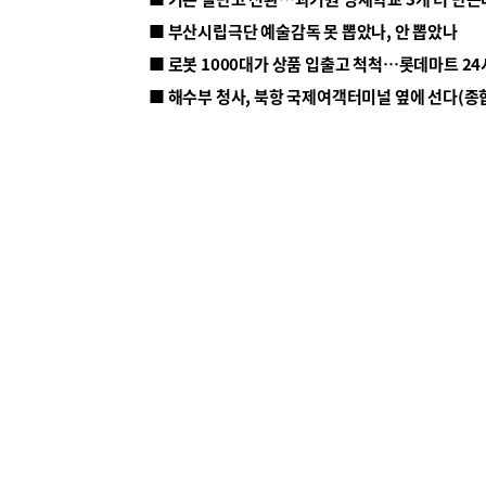
■ 부산시립극단 예술감독 못 뽑았나, 안 뽑았나
■ 해수부 청사, 북항 국제여객터미널 옆에 선다(종