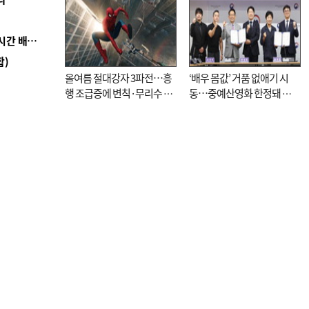
■ 로봇 1000대가 상품 입출고 척척…롯데마트 24시간 배송 자동화
합)
올여름 절대강자 3파전…흥
‘배우 몸값’ 거품 없애기 시
행 조급증에 변칙·무리수 마
동…중예산영화 한정돼 실
케팅도
효성 의문도