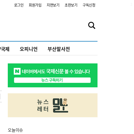
2
로그인
회원가입
지면보기
초판보기
구독신청
V국제
오피니언
부산말사전
오늘
이슈