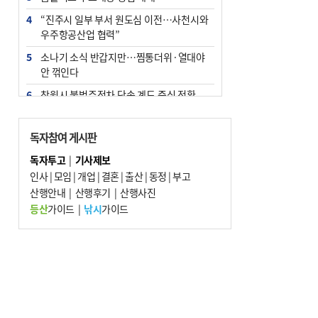
4
“진주시 일부 부서 원도심 이전…사천시와
우주항공산업 협력”
5
소나기 소식 반갑지만…찜통더위·열대야
안 꺾인다
6
창원시 불법주정차 단속 계도 중심 전환
7
엘시티 ‘사무장병원’ 일당 기소…명의 빌려
준 의사는 구속
독자참여 게시판
8
인신매매 탈출하다 다친 외국인, 치료비 폭
독자투고
|
기사제보
탄까지 맞을뻔
인사
|
모임
|
개업
|
결혼
|
출산
|
동정
|
부고
9
산행안내
신고 없이 홍보·모집…민간임대조합 피해
|
산행후기
|
산행사진
주의보
등산
가이드
|
낚시
가이드
10
혈중알코올농도 0.03% 나왔는데…法 “운
전 당시 더 낮았을 것” 무죄