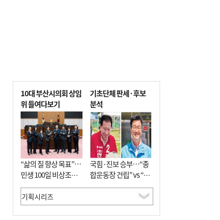
10대 부산시의회 상임
기초단체 판세·후보
위 들여다보기
분석
“삶의 질 향상 목표”…
국힘·진보 승부…“종
민생 100일 비상조치
합운동장 건립” vs “출
면밀 심사
근 공공버스 도입”