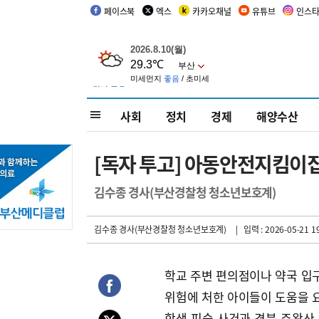
페이스북
엑스
카카오채널
유튜브
인스
사회
정치
경제
해양수산
[독자 투고] 아동안전지킴이
김수종 경사(부산경찰청 청소년보호계)
김수종 경사(부산경찰청 청소년보호계)
| 입력 : 2026-05-21 19
학교 주변 편의점이나 약국 입구
위험에 처한 아이들이 도움을 요
학생 피습 사건과 경북 주왕산