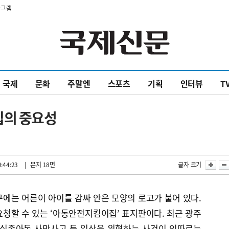
타그램
국제
문화
주말엔
스포츠
기획
인터뷰
T
집의 중요성
:44:23
| 본지 18면
글자 크기
에는 어른이 아이를 감싸 안은 모양의 로고가 붙어 있다.
청할 수 있는 ‘아동안전지킴이집’ 표지판이다. 최근 광주
 실종아동 사망사고 등 일상을 위협하는 사건이 잇따르는