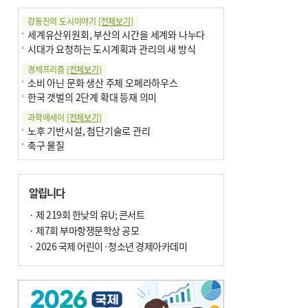
강동진의 도시이야기
[전체보기]
세계유산위원회, 부산의 시간을 세계와 나누다
시대가 요청하는 도시계획과 관리의 새 방식
경제프리즘
[전체보기]
소비 아닌 문화 생산 주체 오페라하우스
한국 갯벌의 2단계 확대 등재 의미
과학에세이
[전체보기]
노후 기반시설, 첨단기술로 관리
축구 물질
국제칼럼
[전체보기]
‘기억 자산’을 ‘기억’하기
알립니다
부정선거
기고
· 제 219회 한낮의 유U; 콘서트
[전체보기]
환자의 희망, 헌혈의 힘
· 제7회 부마항쟁문학상 공모
대학과 지역 ‘연결’이 지역혁신이다
· 2026 국제 어린이·청소년 경제아카데미
기자수첩
[전체보기]
금고 이사장 전횡, 지금도 진행중
엘리트 자평해온 市 공무원…생중계 회의서 능력 입증을