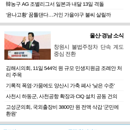
韓농구 AG 조별리그서 일본과 내달 13일 격돌
‘윤나고황’ 꿈틀댄다…거인 가을야구 불씨 살릴까
울산·경남 소식
창원시 불법주정차 단속 계도
중심 전환
김해시의회, 11일 544억 원 규모 민생지원금 조례안 처
리 주목
기록적 폭염·가뭄에도 양산시 가축 폐사 ‘낮은 수준’
사천시 하동군, 사천공항 확장과 CIQ 설치 공동 건의
고성군의회, 국외출장비 3800만 원 전액 삭감 '군민에
환원'