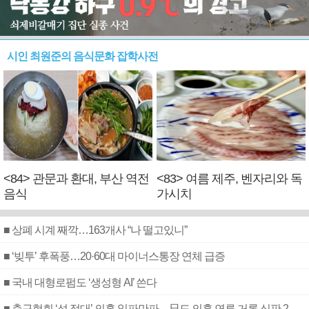
시인 최원준의 음식문화 잡학사전
<84> 관문과 환대, 부산 역전
<83> 여름 제주, 벤자리와 독
음식
가시치
■ 상폐 시계 째깍…163개사 “나 떨고있니”
■ ‘빚투’ 후폭풍…20·60대 마이너스통장 연체 급증
■ 국내 대형로펌도 ‘생성형 AI’ 쓴다
■ 축구협회 ‘성 접대’ 의혹 일파만파…日도 의혹 연루 거론 심판 2명 조사