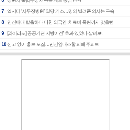
6
창원시 불법주정차 단속 계도 중심 전환
7
엘시티 ‘사무장병원’ 일당 기소…명의 빌려준 의사는 구속
8
인신매매 탈출하다 다친 외국인, 치료비 폭탄까지 맞을뻔
9
[와이라노]‘공공기관 지방이전’ 효과 있었나 살펴보니
10
신고 없이 홍보·모집…민간임대조합 피해 주의보