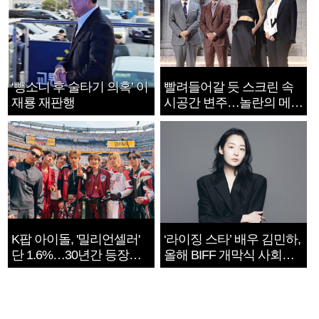
‘뺑소니 후 술타기 의혹’ 이
빨려들어갈 듯 스크린 속
재룡 재판행
시공간 변주…놀란의 메시
지는 ‘전쟁 속죄’
K팝 아이돌, '밀리언셀러'
‘라이징 스타’ 배우 김민하,
단 1.6%…30년간 등장
올해 BIFF 개막식 사회자
1182개팀 전수조사
확정