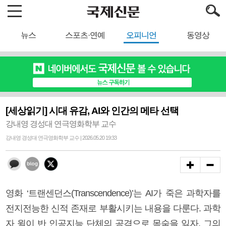
뉴스
스포츠·연예
오피니언
동영상
[세상읽기] 시대 유감, AI와 인간의 메타 선택
강내영 경성대 연극영화학부 교수
강내영 경성대 연극영화학부 교수 | 2026.05.20 19:33
영화 ‘트랜센던스(Transcendence)’는 AI가 죽은 과학자를
전지전능한 신적 존재로 부활시키는 내용을 다룬다. 과학
자 윌이 반 인공지능 단체의 공격으로 목숨을 잃자, 그의