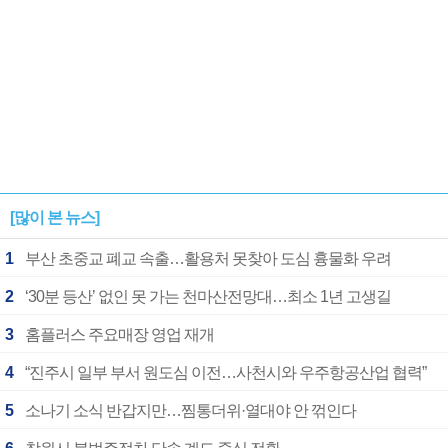
[많이 본 뉴스]
1
부산 초중교 폐교 속출…활용처 못찾아 도심 흉물화 우려
2
‘30분 등산’ 없인 못 가는 천마산전망대…최소 1년 고생길
3
홈플러스 주요매장 영업 재개
4
“진주시 일부 부서 원도심 이전…사천시와 우주항공산업 협력”
5
소나기 소식 반갑지만…찜통더위·열대야 안 꺾인다