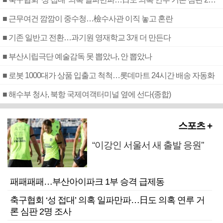
■ 근무여건 깜깜이 중수청…檢수사관 이직 놓고 혼란
■ 기존 일반고 전환…과기원 영재학교 3개 더 만든다
■ 부산시립극단 예술감독 못 뽑았나, 안 뽑았나
■ 로봇 1000대가 상품 입출고 척척…롯데마트 24시간 배송 자동화
■ 해수부 청사, 북항 국제여객터미널 옆에 선다(종합)
스포츠 +
“이강인 서울서 새 출발 응원”
패패패패…부산아이파크 1부 승격 급제동
축구협회 ‘성 접대’ 의혹 일파만파…日도 의혹 연루 거
론 심판 2명 조사