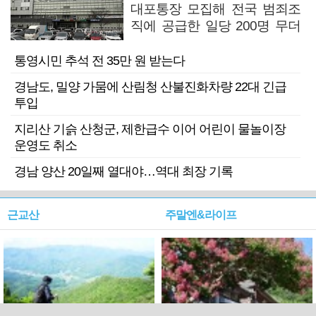
대포통장 모집해 전국 범죄조
직에 공급한 일당 200명 무더
기 검거
통영시민 추석 전 35만 원 받는다
경남도, 밀양 가뭄에 산림청 산불진화차량 22대 긴급
투입
지리산 기슭 산청군, 제한급수 이어 어린이 물놀이장
운영도 취소
경남 양산 20일째 열대야…역대 최장 기록
근교산
주말엔&라이프