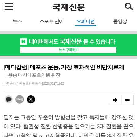
뉴스
스포츠·연예
오피니언
동영상
[메디칼럼] 메포츠 운동, 가장 효과적인 비만치료제
나용승 대한메포츠의원 원장
나용승 대한메포츠의원 원장 | 2026.05.17 19:25
필자는 그동안 꾸준히 방향성을 갖고 독자들에 강조한 것
이 있다. 혈관성 질환 합병증을 일으키는 3대 질환을 꼽으
라면 고혈압 당뇨 고지혈증인데, 비만은 이들 3대 질환 유