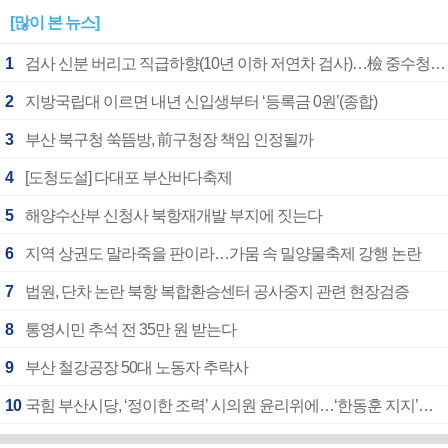
[많이 본 뉴스]
1
검사 신분 버리고 직급하향(10년 이하 저연차 검사)…檢 중수청행 기피
2
지방국립대 이르면 내년 신입생부터 ‘등록금 0원’(종합)
3
부산 북구청 쑥뜸방, 前구청장 책임 인정될까
4
[도청도설] 다대포 부산바다축제
5
해양수산부 신청사 북항재개발 부지에 짓는다
6
지역 상권도 말라죽을 판이라…가뭄 속 밀양물축제 강행 논란
7
법원, 단차 논란 북항 복합환승센터 공사중지 관련 현장검증
8
통영시민 추석 전 35만 원 받는다
9
부산 철강공장 50대 노동자 추락사
10
국힘 부산시당, ‘정이한 조력’ 시의원 윤리위에…‘한동훈 지지’도 신고접수