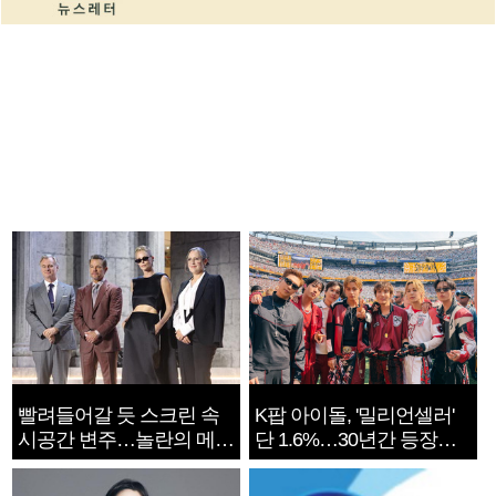
빨려들어갈 듯 스크린 속
K팝 아이돌, '밀리언셀러'
시공간 변주…놀란의 메시
단 1.6%…30년간 등장
지는 ‘전쟁 속죄’
1182개팀 전수조사