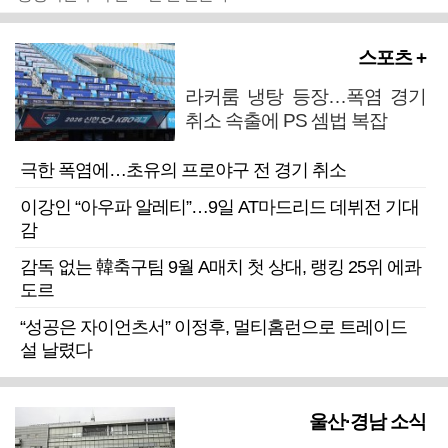
스포츠 +
라커룸 냉탕 등장…폭염 경기
취소 속출에 PS 셈법 복잡
극한 폭염에…초유의 프로야구 전 경기 취소
이강인 “아우파 알레티”…9일 AT마드리드 데뷔전 기대
감
감독 없는 韓축구팀 9월 A매치 첫 상대, 랭킹 25위 에콰
도르
“성공은 자이언츠서” 이정후, 멀티홈런으로 트레이드
설 날렸다
울산·경남 소식