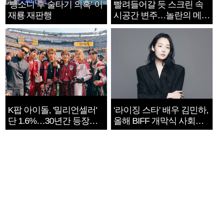
‘뺑소니 후 술타기 의혹’ 이
빨려들어갈 듯 스크린 속
재룡 재판행
시공간 변주…놀란의 메시
지는 ‘전쟁 속죄’
K팝 아이돌, '밀리언셀러'
‘라이징 스타’ 배우 김민하,
단 1.6%…30년간 등장
올해 BIFF 개막식 사회자
1182개팀 전수조사
확정