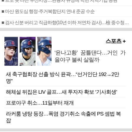
■ 르노 못 타는 부산시장…관용차 규정에 막힌 지역기업 응원
■ 마산 원도심 행정·주거복합단지 연내 준공 수순
■ 검사 신분 버리고 직급하향(10년 이하 저연차 검사)…檢 중수청행 기피
스포츠 +
‘윤나고황’ 꿈틀댄다…거인 가
을야구 불씨 살릴까
새 축구협회장 선출 방식 윤곽…“선거인단 192→2만
명”
해체설 뒤집은 LIV 골프…새 투자자 확보 ‘기사회생’
프로야구 취소…11일부터 재개
라커룸 냉탕 등장…폭염 경기취소 속출에 PS 셈법 복
잡