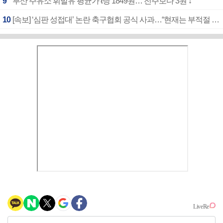
9
부산 주유소 휘발유 평균가 ℓ당 1849원… 전주보다 3원 ↓
10
[속보] ‘심판 성접대’ 논란 축구협회 공식 사과…“현재는 부적절 행위 없어”