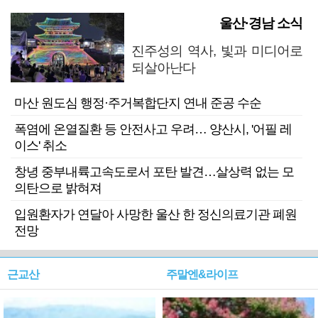
울산·경남 소식
진주성의 역사, 빛과 미디어로
되살아난다
마산 원도심 행정·주거복합단지 연내 준공 수순
폭염에 온열질환 등 안전사고 우려… 양산시, '어필 레
이스' 취소
창녕 중부내륙고속도로서 포탄 발견…살상력 없는 모
의탄으로 밝혀져
입원환자가 연달아 사망한 울산 한 정신의료기관 폐원
전망
근교산
주말엔&라이프