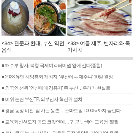
<84> 관문과 환대, 부산 역전
<83> 여름 제주, 벤자리와 독
음식
가시치
■ 해수부 청사, 북항 국제여객터미널 옆에 선다(종합)
■ 2028 유엔 해양총회 개최지, ‘부산이냐 제주냐’ 10일 결정
■ 외국인 선원 ‘인신매매 경유지’ 된 부산…우려가 현실로
■ 비위 논란 부산TP, 외부인사 혁신위 설치
■ 경남 농정 비전 ‘잘 사는 농촌’…스마트팜 1000㏊까지 늘린다
■ 교육혁신선도지 공모 코앞인데…구·군 난색에 교육청 ‘쩔쩔’