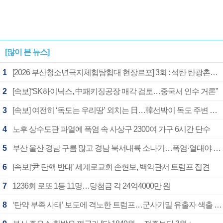
[많이 본 뉴스]
1
[2026 부산청소년극지체험탐험대 현장르포] 3회 : 석탄 탄광촌에서 북극 연구의 중심지로
2
[속보]“SK하이닉스, 中패키징공장 매각 검토…중국서 인수 거론”
3
[속보] 여전히 ‘독도는 우리땅’ 외치는 日…韓선박이 독도 주변 해양조사 활동하자 반발
4
노후 상수도관 파열에 폭염 속 사상구 2300여 가구 6시간 단수
5
부산 울산 경남 구름 많고 경남 북서내륙 소나기…폭염·열대야 계속
6
[속보]‘尹 탄핵 반대’ 세계로교회 손현보, 백악관서 트럼프 접견
7
1236회 로또 1등 11명…당첨금 각 24억4000만 원
8
‘탄약 부족 사태’ 보도에 격노한 트럼프…군사기밀 유출자 색출 지시