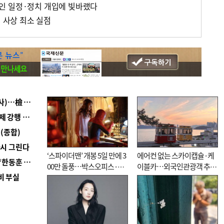
인 일정·정치 개입에 빛바랬다
컵 사상 최소 실점
■ 검사 신분 버리고 직급하향(10년 이하 저연차 검사)…檢 중수청행 기피
■ 지역 상권도 말라죽을 판이라…가뭄 속 밀양물축제 강행 논란
(종합)
다시 그린다
‘스파이더맨’ 개봉 5일 만에 3
에어컨 없는 스카이캡슐·케
■ 국힘 부산시당, ‘정이한 조력’ 시의원 윤리위에…‘한동훈 지지’도 신고접수
00만 돌풍…박스오피스·예
이블카…외국인관광객 추억
비 부실
매율 동시 1위
대신 고역 될라