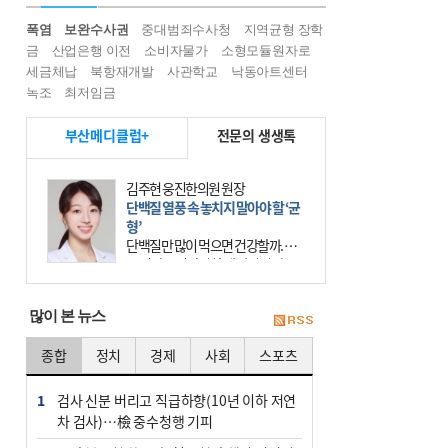
폭염
보완수사권
중대범죄수사청
지역균형 장학
금
산업은행 이전
소비자물가
소형모듈원자로
세금체납
북항재개발
사관학교
낙동아트센터
녹조
최저임금
부산메디클럽+
전문의 생생톡
김주현 웅진한의원 원장
단백질 열풍 속 놓치지 말아야 할 ‘균
형’
단백질만 많이 먹으면 건강할까. 요
즘 건강을 이야기할 때 빠지지 않는
키워드가 단백질이다. 헬스장을 다니
는 젊은 층부터 기초체력을 챙기려는
많이 본 뉴스
중·장년층까지 모두 “
종합
정치
경제
사회
스포츠
1
검사 신분 버리고 직급하향(10년 이하 저연
차 검사)…檢 중수청행 기피