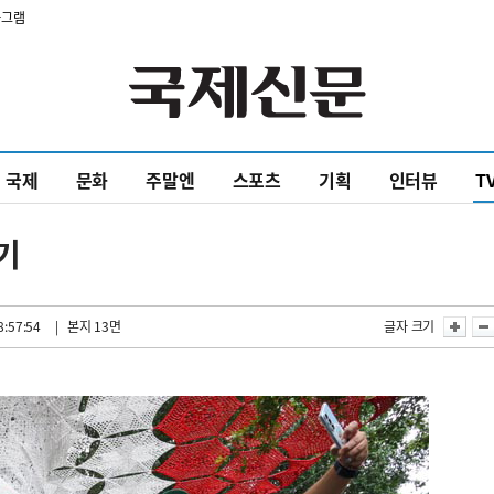
타그램
국제
문화
주말엔
스포츠
기획
인터뷰
T
기
8:57:54
| 본지 13면
글자 크기