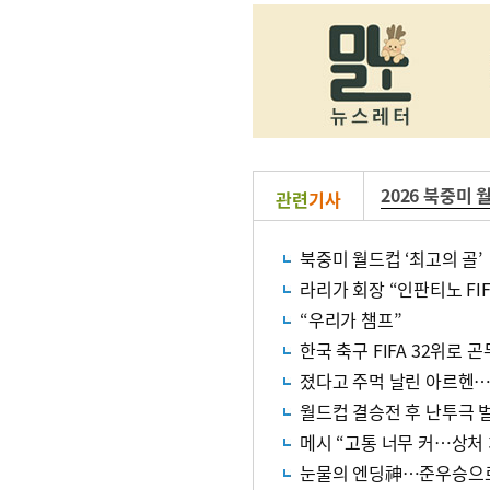
2026 북중미 
관련
기사
북중미 월드컵 ‘최고의 골’
라리가 회장 “인판티노 FI
“우리가 챔프”
한국 축구 FIFA 32위로 
졌다고 주먹 날린 아르헨…F
월드컵 결승전 후 난투극 
메시 “고통 너무 커…상처 
눈물의 엔딩神…준우승으