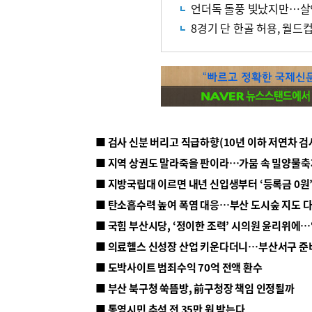
언더독 돌풍 빛났지만…살
8경기 단 한골 허용, 월드
■ 지방국립대 이르면 내년 신입생부터 ‘등록금 0원’
■ 탄소흡수력 높여 폭염 대응…부산 도시숲 지도 
■ 의료헬스 신성장 산업 키운다더니…부산서구 준
■ 도박사이트 범죄수익 70억 전액 환수
■ 부산 북구청 쑥뜸방, 前구청장 책임 인정될까
■ 통영시민 추석 전 35만 원 받는다