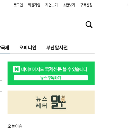
2
로그인
회원가입
지면보기
초판보기
구독신청
V국제
오피니언
부산말사전
오늘
이슈