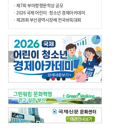
· 제7회 부마항쟁문학상 공모
· 2026 국제 어린이·청소년 경제아카데미
· 제28회 부산광역시장배 전국바둑대회