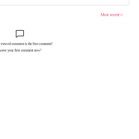
제휴서비스
국제신문대관안내
광고안내
구독신청
독자투고
기사제보
개인정보취급방침
언론윤리강
구 중앙대로 1217
대표전화 : 051-500-5114
발행인·인쇄인 : 황문성
편집인 : 오상