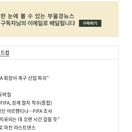
월드컵
FA 회장이 축구 산업 파괴”
곤두박질
IFA, 징계 절차 착수(종합)
벌인 아르헨티나…FIFA 조사
치유되는 데 오랜 시간 걸릴 듯”
로 마친 라스트댄스