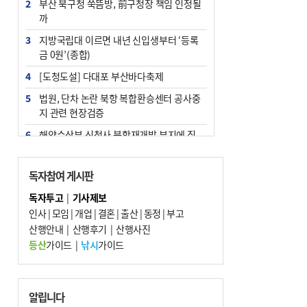
2
부산 북구청 쑥뜸방, 前구청장 책임 인정될
까
3
지방국립대 이르면 내년 신입생부터 ‘등록
금 0원’(종합)
4
[도청도설] 다대포 부산바다축제
5
법원, 단차 논란 북항 복합환승센터 공사중
지 관련 현장검증
6
해양수산부 신청사 북항재개발 부지에 짓
는다
7
지역 상권도 말라죽을 판이라…가뭄 속 밀
독자참여 게시판
양물축제 강행 논란
독자투고
|
기사제보
8
통영시민 추석 전 35만 원 받는다
인사
|
모임
|
개업
|
결혼
|
출산
|
동정
|
부고
9
산행안내
부산 철강공장 50대 노동자 추락사
|
산행후기
|
산행사진
등산
가이드
|
낚시
가이드
10
국힘 부산시당, ‘정이한 조력’ 시의원 윤리
위에…‘한동훈 지지’도 신고접수
알립니다