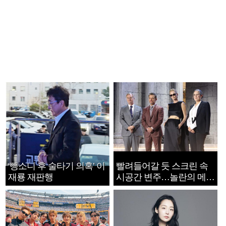
‘뺑소니 후 술타기 의혹’ 이
빨려들어갈 듯 스크린 속
재룡 재판행
시공간 변주…놀란의 메시
지는 ‘전쟁 속죄’