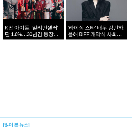
K팝 아이돌, '밀리언셀러'
‘라이징 스타’ 배우 김민하,
단 1.6%…30년간 등장
올해 BIFF 개막식 사회자
1182개팀 전수조사
확정
[많이 본 뉴스]