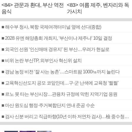
<84> 관문과 환대, 부산 역전
<83> 여름 제주, 벤자리와 독
음식
가시치
■ 해수부 청사, 북항 국제여객터미널 옆에 선다(종합)
■ 2028 유엔 해양총회 개최지, ‘부산이냐 제주냐’ 10일 결정
■ 외국인 선원 ‘인신매매 경유지’ 된 부산…우려가 현실로
■ 비위 논란 부산TP, 외부인사 혁신위 설치
■ 경남 농정 비전 ‘잘 사는 농촌’…스마트팜 1000㏊까지 늘린다
■ 교육혁신선도지 공모 코앞인데…구·군 난색에 교육청 ‘쩔쩔’
■ 르노 못 타는 부산시장…관용차 규정에 막힌 지역기업 응원
■ 마산 원도심 행정·주거복합단지 연내 준공 수순
■ 검사 신분 버리고 직급하향(10년 이하 저연차 검사)…檢 중수청행 기피