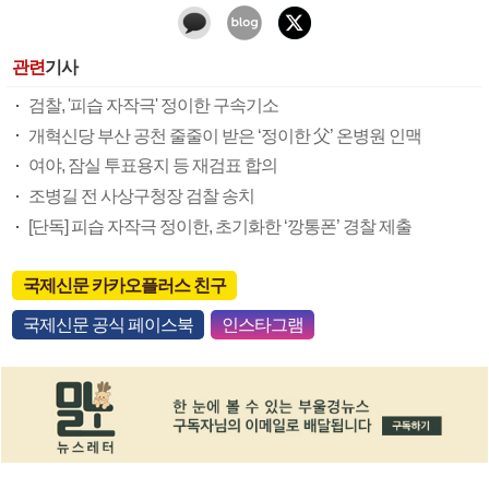
관련
기사
검찰, '피습 자작극' 정이한 구속기소
개혁신당 부산 공천 줄줄이 받은 ‘정이한 父’ 온병원 인맥
여야, 잠실 투표용지 등 재검표 합의
조병길 전 사상구청장 검찰 송치
[단독] 피습 자작극 정이한, 초기화한 ‘깡통폰’ 경찰 제출
국제신문 카카오플러스 친구
국제신문 공식 페이스북
인스타그램