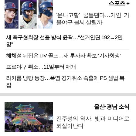
스포츠 +
‘윤나고황’ 꿈틀댄다…거인 가
을야구 불씨 살릴까
새 축구협회장 선출 방식 윤곽…“선거인단 192→2만
명”
해체설 뒤집은 LIV 골프…새 투자자 확보 ‘기사회생’
프로야구 취소…11일부터 재개
라커룸 냉탕 등장…폭염 경기취소 속출에 PS 셈법 복
잡
울산·경남 소식
진주성의 역사, 빛과 미디어로
되살아난다