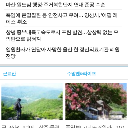
마산 원도심 행정·주거복합단지 연내 준공 수순
폭염에 온열질환 등 안전사고 우려… 양산시, '어필 레
이스' 취소
창녕 중부내륙고속도로서 포탄 발견…살상력 없는 모
의탄으로 밝혀져
입원환자가 연달아 사망한 울산 한 정신의료기관 폐원
전망
근교산
주말엔&라이프
근교산&그너머…상주·문경
폭염보다 더 뜨거워라…100