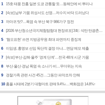
1
15호 태풍 찬홈 일본 도쿄 관통할 듯…동해안에 비 뿌리나
2
[속보] 남부 가뭄 위성서도 선명…저수지 바닥 드러났다
3
까마귀 탓?…폭염 속 부산 북구 986가구 정전
4
[2026 부산청소년극지체험탐험대 현장르포] 3회 : 석탄 탄광촌에서 북극 연구의 중심지로
5
‘혐오표현’ 쓰면 지방공무원 최대 파면까지 중징계
6
이임생, 홍명보 선임 독단적 결정 아냐…면담 메모 제출
7
[속보] 부산·김해·울주 ‘경계 단계’…전국 48개 시군 가뭄
8
부산·울산·경남 폭염 속 소나기·비…무더위는 지속
9
경찰가족 관련 사건 45건…그동안 파악조차 안해
10
홈플 사태에 2분기 대형마트 판매 9.4%↓…백화점은 14.8%↑