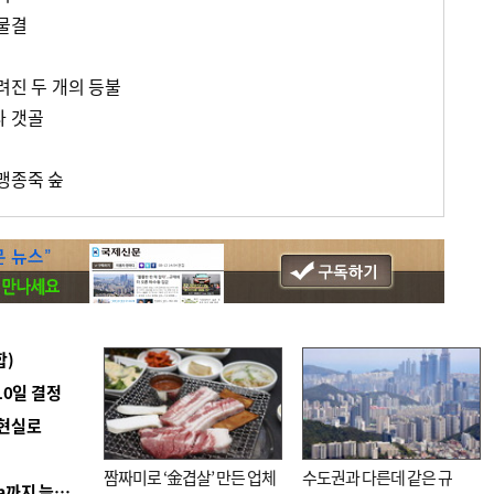
 물결
려진 두 개의 등불
다 갯골
맹종죽 숲
합)
10일 결정
 현실로
짬짜미로 ‘金겹살’ 만든 업체
수도권과 다른데 같은 규
■ 경남 농정 비전 ‘잘 사는 농촌’…스마트팜 1000㏊까지 늘린다