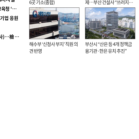
6곳 기소(종합)
제…부산 건설사 “쓰러지기
■ 교육혁신선도지 공모 코앞인데…구·군 난색에 교육청 ‘쩔쩔’
직전”
역기업 응원
■ 검사 신분 버리고 직급하향(10년 이하 저연차 검사)…檢 중수청행 기피
해수부 ‘신청사 부지’ 직원 의
부산시 “산은 등 4개 정책금
견 반영
융기관·한은 유치 추진”