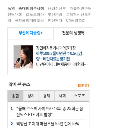
폭염
중대범죄수사청
해양수산부
더불어민주당
전당대회
르노코리아
부산관광
교육혁신선도지
역
극지해양미래포럼
인신매매
UN해양총회
부산메디클럽+
전문의 생생톡
장민희김용기내과의원과장
하루 500㎉ 줄이면 한주 0.5㎏ 감
량…비만치료는 장기전
비만은 이제 더는 체중이나 체형의 문
제가 아니다. 하나의 질병으로 인지
하고 치료와 관리를 해야 한다. 세계
보건기구(WHO)는 이미 1994년 비만
많이 본 뉴스
을 인류의 중요한
종합
정치
경제
사회
스포츠
1
"올해 코스피 사이드카 43회 중 25회는 삼
전닉스 ETF 이후 발생"
2
백양산 고지대 마을우물 55년 만에 바닥