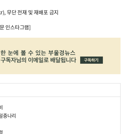
kr), 무단 전재 및 재배포 금지
문 인스타그램]
비
 털중나리
력