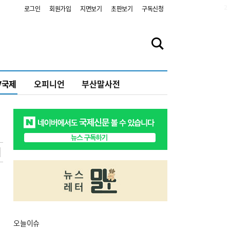
2
로그인
회원가입
지면보기
초판보기
구독신청
V국제
오피니언
부산말사전
오늘
이슈