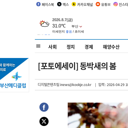
페이스북
엑스
카카오채널
유튜브
인스
사회
정치
경제
해양수산
[포토에세이] 동박새의 봄
디지털콘텐츠팀 inews@kookje.co.kr
| 입력 : 2026-04-29 1