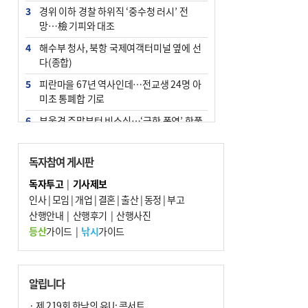
3
경위 이하 경찰 하위직 ‘중수청 러시’ 전
망…檢 기피와 대조
4
해수부 청사, 북항 국제여객터미널 옆에 선
다(종합)
5
피란마을 67년 역사인데…전교생 24명 아
미초 통폐합 기로
6
부울경 주말부터 비소식…‘극한 폭염’ 한풀
꺾일 듯
7
“낙동강권 삼락·을숙도·다대포 연결해 서
독자참여 게시판
부산 관광 키우자”
독자투고
|
기사제보
8
오늘의 날씨- 2026년 8월 7일
인사
|
모임
|
개업
|
결혼
|
출산
|
동정
|
부고
9
산행안내
외국인 선원 ‘인신매매 경유지’ 된 부산…
|
산행후기
|
산행사진
우려가 현실로
등산
가이드
|
낚시
가이드
10
[사설] 해수부 신청사 북항으로 확정, 해양
수도 도약의 전환점
알립니다
· 제 219회 한낮의 유U; 콘서트