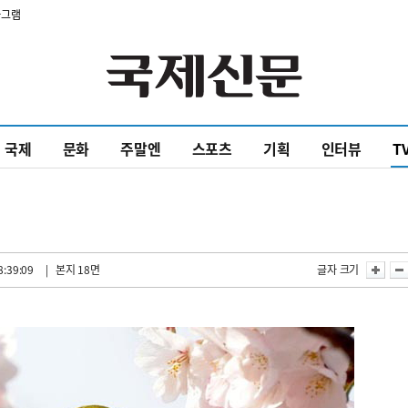
타그램
국제
문화
주말엔
스포츠
기획
인터뷰
T
8:39:09
| 본지 18면
글자 크기