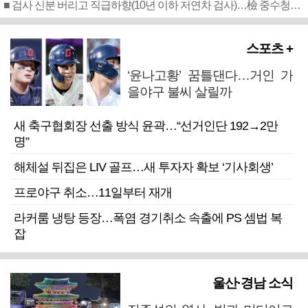
■ 검사 신분 버리고 직급하향(10년 이하 저연차 검사)…檢 중수청행 기피
스포츠 +
‘윤나고황’ 꿈틀댄다…거인 가
을야구 불씨 살릴까
새 축구협회장 선출 방식 윤곽…“선거인단 192→2만
명”
해체설 뒤집은 LIV 골프…새 투자자 확보 ‘기사회생’
프로야구 취소…11일부터 재개
라커룸 냉탕 등장…폭염 경기취소 속출에 PS 셈법 복
잡
울산·경남 소식