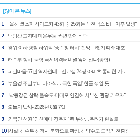
[많이 본 뉴스]
1
"올해 코스피 사이드카 43회 중 25회는 삼전닉스 ETF 이후 발생"
2
백양산 고지대 마을우물 55년 만에 바닥
3
경위 이하 경찰 하위직 ‘중수청 러시’ 전망…檢 기피와 대조
4
해수부 청사, 북항 국제여객터미널 옆에 선다(종합)
5
피란마을 67년 역사인데…전교생 24명 아미초 통폐합 기로
6
부울경 주말부터 비소식…‘극한 폭염’ 한풀 꺾일 듯
7
“낙동강권 삼락·을숙도·다대포 연결해 서부산 관광 키우자”
8
오늘의 날씨- 2026년 8월 7일
9
외국인 선원 ‘인신매매 경유지’ 된 부산…우려가 현실로
10
[사설] 해수부 신청사 북항으로 확정, 해양수도 도약의 전환점