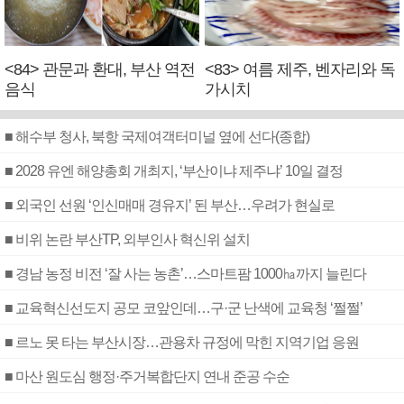
<84> 관문과 환대, 부산 역전
<83> 여름 제주, 벤자리와 독
음식
가시치
■ 해수부 청사, 북항 국제여객터미널 옆에 선다(종합)
■ 2028 유엔 해양총회 개최지, ‘부산이냐 제주냐’ 10일 결정
■ 외국인 선원 ‘인신매매 경유지’ 된 부산…우려가 현실로
■ 비위 논란 부산TP, 외부인사 혁신위 설치
■ 경남 농정 비전 ‘잘 사는 농촌’…스마트팜 1000㏊까지 늘린다
■ 교육혁신선도지 공모 코앞인데…구·군 난색에 교육청 ‘쩔쩔’
■ 르노 못 타는 부산시장…관용차 규정에 막힌 지역기업 응원
■ 마산 원도심 행정·주거복합단지 연내 준공 수순