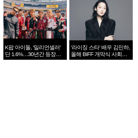
K팝 아이돌, '밀리언셀러'
‘라이징 스타’ 배우 김민하,
단 1.6%…30년간 등장
올해 BIFF 개막식 사회자
1182개팀 전수조사
확정