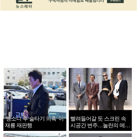
‘뺑소니 후 술타기 의혹’ 이
빨려들어갈 듯 스크린 속
재룡 재판행
시공간 변주…놀란의 메시
지는 ‘전쟁 속죄’