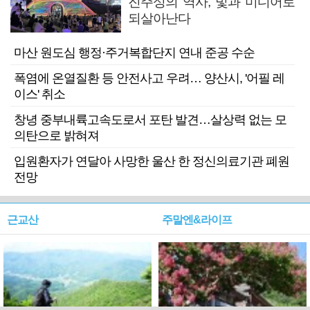
진주성의 역사, 빛과 미디어로
되살아난다
마산 원도심 행정·주거복합단지 연내 준공 수순
폭염에 온열질환 등 안전사고 우려… 양산시, '어필 레
이스' 취소
창녕 중부내륙고속도로서 포탄 발견…살상력 없는 모
의탄으로 밝혀져
입원환자가 연달아 사망한 울산 한 정신의료기관 폐원
전망
근교산
주말엔&라이프