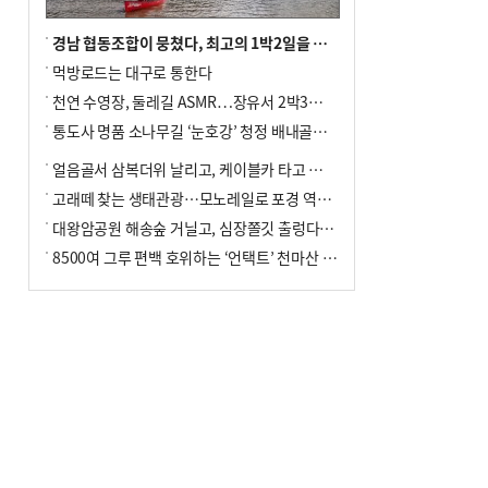
경남 협동조합이 뭉쳤다, 최고의 1박2일을 위해
먹방로드는 대구로 통한다
천연 수영장, 둘레길 ASMR…장유서 2박3일 소확행
통도사 명품 소나무길 ‘눈호강’ 청정 배내골서 더위 싹
얼음골서 삼복더위 날리고, 케이블카 타고 신선놀음
고래떼 찾는 생태관광…모노레일로 포경 역사여행
대왕암공원 해송숲 거닐고, 심장쫄깃 출렁다리 건너봐
8500여 그루 편백 호위하는 ‘언택트’ 천마산 산림욕장