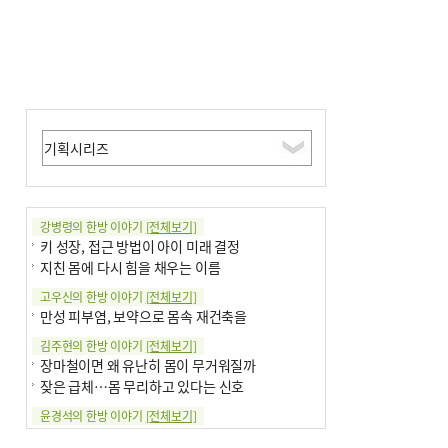
강병령의 한방 이야기
[전체보기]
키 성장, 접근 방법이 아이 미래 결정
지친 몸에 다시 힘을 채우는 이름
고우신의 한방 이야기
[전체보기]
만성 피부염, 보약으로 몸속 재건축을
김주현의 한방 이야기
[전체보기]
장마철이면 왜 유난히 몸이 무거워질까
잦은 급체…몸 무리하고 있다는 신호
윤경석의 한방 이야기
[전체보기]
땀 멈추려 하지 말고 원인부터 찾아야