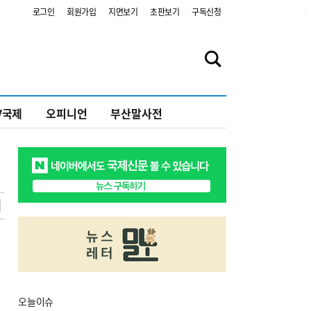
2
로그인
회원가입
지면보기
초판보기
구독신청
V국제
오피니언
부산말사전
오늘
이슈