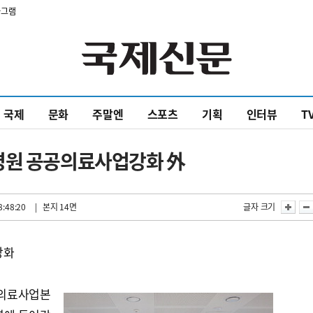
타그램
국제
문화
주말엔
스포츠
기획
인터뷰
T
병원 공공의료사업강화 外
8:48:20
| 본지 14면
글자 크기
강화
의료사업본