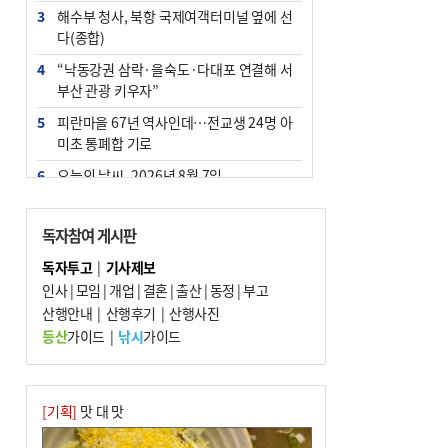
3
해수부 청사, 북항 국제여객터미널 옆에 선
다(종합)
4
“낙동강권 삼락·을숙도·다대포 연결해 서
부산 관광 키우자”
5
피란마을 67년 역사인데…전교생 24명 아
미초 통폐합 기로
6
오늘의 날씨- 2026년 8월 7일
7
부울경 주말부터 비소식…‘극한 폭염’ 한풀
꺾일 듯
독자참여 게시판
8
[사설] 해수부 신청사 북항으로 확정, 해양
독자투고
|
기사제보
수도 도약의 전환점
인사
|
모임
|
개업
|
결혼
|
출산
|
동정
|
부고
9
산행안내
외국인 선원 ‘인신매매 경유지’ 된 부산…
|
산행후기
|
산행사진
우려가 현실로
등산
가이드
|
낚시
가이드
10
르노 못 타는 부산시장…관용차 규정에 막
힌 지역기업 응원
[기획]
맛 대 맛