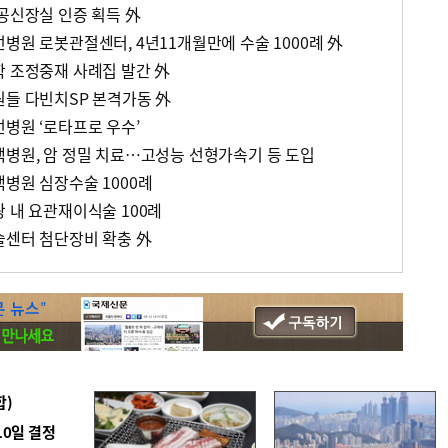
인공신장실 인증 획득 外
병원 로봇관절센터, 4년11개월만에 수술 1000례 外
학 조정중재 사례집 발간 外
원들 다빈치SP 본격가동 外
선병원 ‘로타프로 우수’
백병원, 암 정밀 치료…고성능 선형가속기 등 도입
백병원 심장수술 1000례
 내 요관재이식술 100례
술센터 첨단장비 확충 外
합)
10일 결정