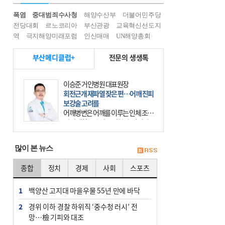
폭염
중대범죄수사청
해양수산부
더불어민주당
전당대회
르노코리아
부산관광
교육혁신선도지
역
극지해양미래포럼
인신매매
UN해양총회
부산메디클럽+
전문의 생생톡
이승준 거인병원 대표원장
회전근개 재파열 잦은 편…어깨 진피
보강술 고려를
어깨병변은 어깨를 이루는 인체 조직
에 발생하는 손상을 말한다. 여기에
는 오십견과 회전근개 증후군, 어깨
의 석회성 힘줄염 등이 있다. 국민건
많이 본 뉴스
강보험에 의하면 어깨병변
종합
정치
경제
사회
스포츠
1
백양산 고지대 마을우물 55년 만에 바닥
2
경위 이하 경찰 하위직 ‘중수청 러시’ 전
망…檢 기피와 대조