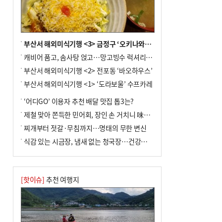
부산서 해외미식기행 <3> 금정구 ‘오키나와키친’
캐비어 품고, 솜사탕 얹고…망고빙수 럭셔리한 진화
부산서 해외미식기행 <2> 전포동 ‘바오하우스’
부산서 해외미식기행 <1> ‘도라보울’ 수프카레
‘어디GO’ 이용자 추천 배달 맛집 톱3는?
제철 맞아 쫀득한 민어회, 장인 손 거치니 味친 한상
찌개부터 젓갈·무침까지…명태의 무한 변신
식감 있는 시금장, 냄새 없는 청국장…건강한 발효 밥상
[핫이슈]
추천 여행지