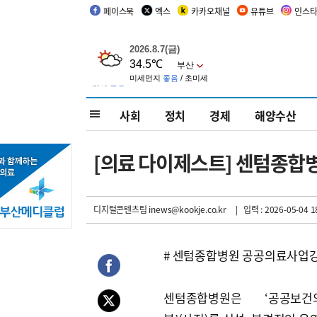
페이스북
엑스
카카오채널
유튜브
인스
사회
정치
경제
해양수산
[의료 다이제스트] 센텀종합
디지털콘텐츠팀 inews@kookje.co.kr
| 입력 : 2026-05-04 1
# 센텀종합병원 공공의료사업
센텀종합병원은 ‘공공보건