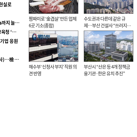
 현실로
짬짜미로 ‘金겹살’ 만든 업체
수도권과 다른데 같은 규
■ 경남 농정 비전 ‘잘 사는 농촌’…스마트팜 1000㏊까지 늘린다
6곳 기소(종합)
제…부산 건설사 “쓰러지기
■ 교육혁신선도지 공모 코앞인데…구·군 난색에 교육청 ‘쩔쩔’
직전”
역기업 응원
■ 검사 신분 버리고 직급하향(10년 이하 저연차 검사)…檢 중수청행 기피
해수부 ‘신청사 부지’ 직원 의
부산시 “산은 등 4개 정책금
견 반영
융기관·한은 유치 추진”