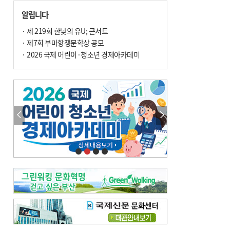
손 떨림, 늙음 증거일까 질병 신호일까
알립니다
윤화정의 한방 이야기
[전체보기]
냉기 직접 닿으면 ‘구안와사’ 위험
· 제 219회 한낮의 유U; 콘서트
· 제7회 부마항쟁문학상 공모
의료 다이제스트
[전체보기]
환자경험평가 지역 1위·전국 2위 外
· 2026 국제 어린이·청소년 경제아카데미
우수 인공신장실 인증 획득 外
이유림의 한방 이야기
[전체보기]
한방치료, 통증 관리의 새 해법
정영자 시민기자의 웰니스
[전체보기]
습한 여름…몸 깨우는 ‘순환 처방전’
자연·쉼에서 찾는 ‘웰니스 처방전’
조성우의 한방 이야기
[전체보기]
봄의 설렘보다 먼저 내 몸의 달램
진료실에서
[전체보기]
청소 안 한 에어컨 ‘레지오넬라균’ 득실…여름철 폐렴 부른다
B형 간염은 ‘간암 시한폭탄’…비활동기 환자도 꼭 6개월 주기 검사
최수지의 한방 이야기
[전체보기]
‘생리 안 해서 편하다’는 위험한 착각