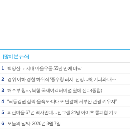
[많이 본 뉴스]
1
백양산 고지대 마을우물 55년 만에 바닥
2
경위 이하 경찰 하위직 ‘중수청 러시’ 전망…檢 기피와 대조
3
해수부 청사, 북항 국제여객터미널 옆에 선다(종합)
4
“낙동강권 삼락·을숙도·다대포 연결해 서부산 관광 키우자”
5
피란마을 67년 역사인데…전교생 24명 아미초 통폐합 기로
6
오늘의 날씨- 2026년 8월 7일