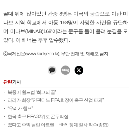
골대 뒤에 앉아있던 관중 8명은 미국의 공습으로 이란 미
나브 지역 학교에서 아동 168명이 사망한 사건을 규탄하
며 ‘미나브(MINAB)168’이라는 문구를 들어 올려 눈길을 모
았다. 이 배너는 추후 압수됐다.
ⓒ국제신문(www.kookje.co.kr), 무단 전재 및 재배포 금지
관련
기사
북중미 월드컵 ‘최고의 골’
라리가 회장 “인판티노 FIFA 회장이 축구 산업 파괴”
“우리가 챔프”
한국 축구 FIFA 32위로 곤두박질
졌다고 주먹 날린 아르헨…FIFA, 징계 절차 착수(종합)