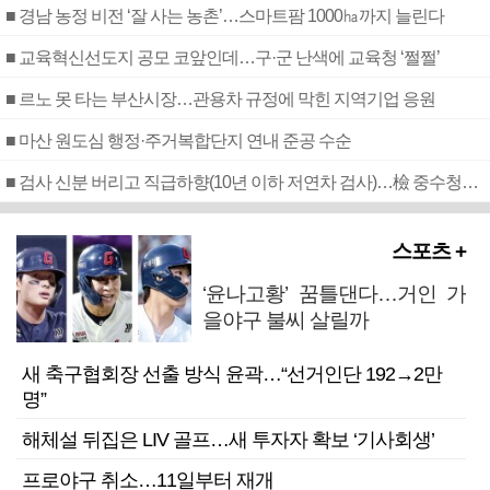
■ 경남 농정 비전 ‘잘 사는 농촌’…스마트팜 1000㏊까지 늘린다
■ 교육혁신선도지 공모 코앞인데…구·군 난색에 교육청 ‘쩔쩔’
■ 르노 못 타는 부산시장…관용차 규정에 막힌 지역기업 응원
■ 마산 원도심 행정·주거복합단지 연내 준공 수순
■ 검사 신분 버리고 직급하향(10년 이하 저연차 검사)…檢 중수청행 기피
스포츠 +
‘윤나고황’ 꿈틀댄다…거인 가
을야구 불씨 살릴까
새 축구협회장 선출 방식 윤곽…“선거인단 192→2만
명”
해체설 뒤집은 LIV 골프…새 투자자 확보 ‘기사회생’
프로야구 취소…11일부터 재개