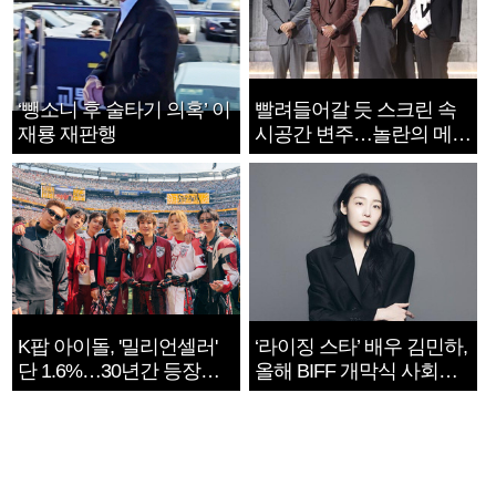
‘뺑소니 후 술타기 의혹’ 이
빨려들어갈 듯 스크린 속
재룡 재판행
시공간 변주…놀란의 메시
지는 ‘전쟁 속죄’
K팝 아이돌, '밀리언셀러'
‘라이징 스타’ 배우 김민하,
단 1.6%…30년간 등장
올해 BIFF 개막식 사회자
1182개팀 전수조사
확정