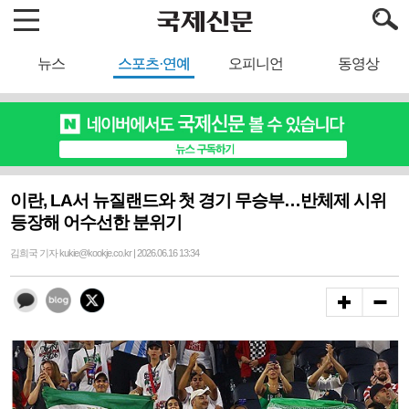
뉴스
스포츠·연예
오피니언
동영상
이란, LA서 뉴질랜드와 첫 경기 무승부…반체제 시위
등장해 어수선한 분위기
김희국 기자 kukie@kookje.co.kr | 2026.06.16 13:34