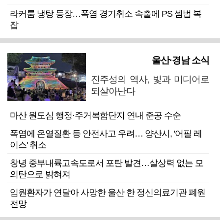
라커룸 냉탕 등장…폭염 경기취소 속출에 PS 셈법 복
잡
울산·경남 소식
진주성의 역사, 빛과 미디어로
되살아난다
마산 원도심 행정·주거복합단지 연내 준공 수순
폭염에 온열질환 등 안전사고 우려… 양산시, '어필 레
이스' 취소
창녕 중부내륙고속도로서 포탄 발견…살상력 없는 모
의탄으로 밝혀져
입원환자가 연달아 사망한 울산 한 정신의료기관 폐원
전망