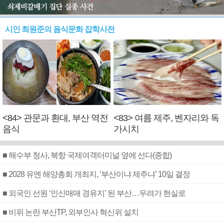
시인 최원준의 음식문화 잡학사전
<84> 관문과 환대, 부산 역전
<83> 여름 제주, 벤자리와 독
음식
가시치
■ 해수부 청사, 북항 국제여객터미널 옆에 선다(종합)
■ 2028 유엔 해양총회 개최지, ‘부산이냐 제주냐’ 10일 결정
■ 외국인 선원 ‘인신매매 경유지’ 된 부산…우려가 현실로
■ 비위 논란 부산TP, 외부인사 혁신위 설치