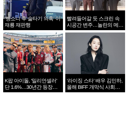
‘뺑소니 후 술타기 의혹’ 이
빨려들어갈 듯 스크린 속
재룡 재판행
시공간 변주…놀란의 메시
지는 ‘전쟁 속죄’
K팝 아이돌, '밀리언셀러'
‘라이징 스타’ 배우 김민하,
단 1.6%…30년간 등장
올해 BIFF 개막식 사회자
1182개팀 전수조사
확정