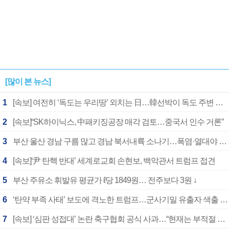
[많이 본 뉴스]
1
[속보] 여전히 ‘독도는 우리땅’ 외치는 日…韓선박이 독도 주변 해양조사 활동하자 반발
2
[속보]“SK하이닉스, 中패키징공장 매각 검토…중국서 인수 거론”
3
부산 울산 경남 구름 많고 경남 북서내륙 소나기…폭염·열대야 계속
4
[속보]‘尹 탄핵 반대’ 세계로교회 손현보, 백악관서 트럼프 접견
5
부산 주유소 휘발유 평균가 ℓ당 1849원… 전주보다 3원 ↓
6
‘탄약 부족 사태’ 보도에 격노한 트럼프…군사기밀 유출자 색출 지시
7
[속보] ‘심판 성접대’ 논란 축구협회 공식 사과…“현재는 부적절 행위 없어”