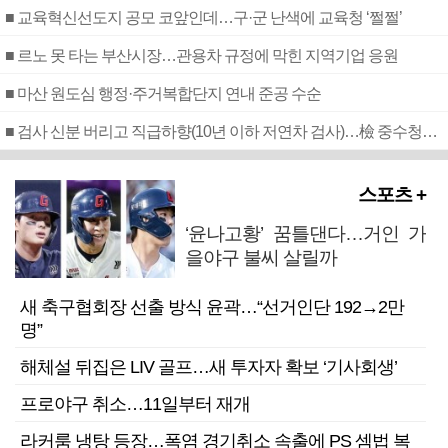
■ 교육혁신선도지 공모 코앞인데…구·군 난색에 교육청 ‘쩔쩔’
■ 르노 못 타는 부산시장…관용차 규정에 막힌 지역기업 응원
■ 마산 원도심 행정·주거복합단지 연내 준공 수순
■ 검사 신분 버리고 직급하향(10년 이하 저연차 검사)…檢 중수청행 기피
스포츠 +
‘윤나고황’ 꿈틀댄다…거인 가
을야구 불씨 살릴까
새 축구협회장 선출 방식 윤곽…“선거인단 192→2만
명”
해체설 뒤집은 LIV 골프…새 투자자 확보 ‘기사회생’
프로야구 취소…11일부터 재개
라커룸 냉탕 등장…폭염 경기취소 속출에 PS 셈법 복