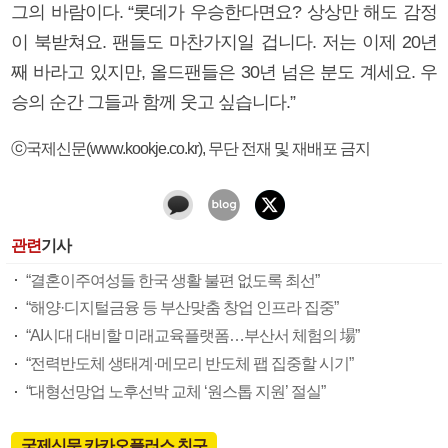
그의 바람이다. “롯데가 우승한다면요? 상상만 해도 감정
이 북받쳐요. 팬들도 마찬가지일 겁니다. 저는 이제 20년
째 바라고 있지만, 올드팬들은 30년 넘은 분도 계세요. 우
승의 순간 그들과 함께 웃고 싶습니다.”
ⓒ국제신문(www.kookje.co.kr), 무단 전재 및 재배포 금지
관련
기사
“결혼이주여성들 한국 생활 불편 없도록 최선”
“해양·디지털금융 등 부산맞춤 창업 인프라 집중”
“AI시대 대비할 미래교육플랫폼…부산서 체험의 場”
“전력반도체 생태계·메모리 반도체 팹 집중할 시기”
“대형선망업 노후선박 교체 ‘원스톱 지원’ 절실”
국제신문 카카오플러스 친구