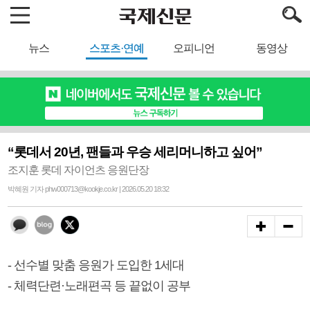
뉴스
스포츠·연예
오피니언
동영상
“롯데서 20년, 팬들과 우승 세리머니하고 싶어”
조지훈 롯데 자이언츠 응원단장
박혜원 기자 phw000713@kookje.co.kr | 2026.05.20 18:32
- 선수별 맞춤 응원가 도입한 1세대
- 체력단련·노래편곡 등 끝없이 공부