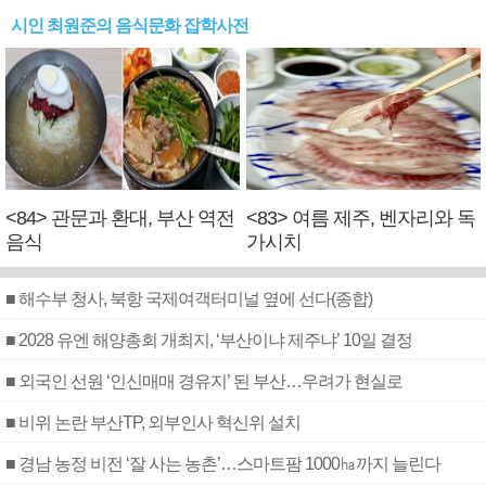
시인 최원준의 음식문화 잡학사전
<84> 관문과 환대, 부산 역전
<83> 여름 제주, 벤자리와 독
음식
가시치
■ 해수부 청사, 북항 국제여객터미널 옆에 선다(종합)
■ 2028 유엔 해양총회 개최지, ‘부산이냐 제주냐’ 10일 결정
■ 외국인 선원 ‘인신매매 경유지’ 된 부산…우려가 현실로
■ 비위 논란 부산TP, 외부인사 혁신위 설치
■ 경남 농정 비전 ‘잘 사는 농촌’…스마트팜 1000㏊까지 늘린다