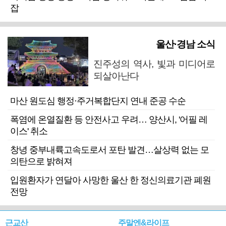
잡
울산·경남 소식
진주성의 역사, 빛과 미디어로
되살아난다
마산 원도심 행정·주거복합단지 연내 준공 수순
폭염에 온열질환 등 안전사고 우려… 양산시, '어필 레
이스' 취소
창녕 중부내륙고속도로서 포탄 발견…살상력 없는 모
의탄으로 밝혀져
입원환자가 연달아 사망한 울산 한 정신의료기관 폐원
전망
근교산
주말엔&라이프