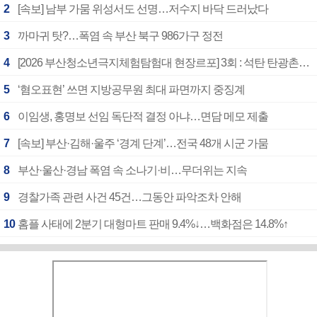
2
[속보] 남부 가뭄 위성서도 선명…저수지 바닥 드러났다
3
까마귀 탓?…폭염 속 부산 북구 986가구 정전
4
[2026 부산청소년극지체험탐험대 현장르포] 3회 : 석탄 탄광촌에서 북극 연구의 중심지로
5
‘혐오표현’ 쓰면 지방공무원 최대 파면까지 중징계
6
이임생, 홍명보 선임 독단적 결정 아냐…면담 메모 제출
7
[속보] 부산·김해·울주 ‘경계 단계’…전국 48개 시군 가뭄
8
부산·울산·경남 폭염 속 소나기·비…무더위는 지속
9
경찰가족 관련 사건 45건…그동안 파악조차 안해
10
홈플 사태에 2분기 대형마트 판매 9.4%↓…백화점은 14.8%↑