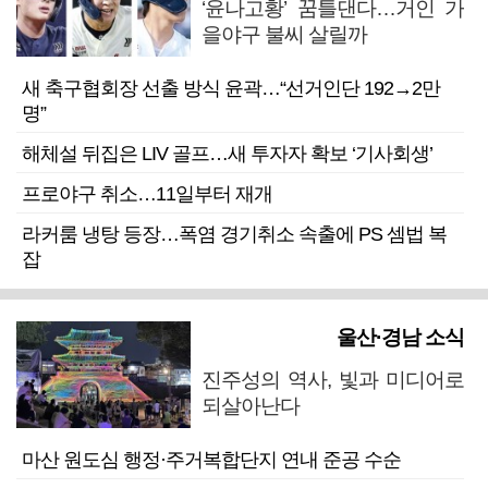
‘윤나고황’ 꿈틀댄다…거인 가
을야구 불씨 살릴까
새 축구협회장 선출 방식 윤곽…“선거인단 192→2만
명”
해체설 뒤집은 LIV 골프…새 투자자 확보 ‘기사회생’
프로야구 취소…11일부터 재개
라커룸 냉탕 등장…폭염 경기취소 속출에 PS 셈법 복
잡
울산·경남 소식
진주성의 역사, 빛과 미디어로
되살아난다
마산 원도심 행정·주거복합단지 연내 준공 수순