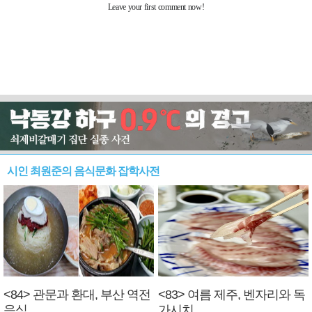
시인 최원준의 음식문화 잡학사전
<84> 관문과 환대, 부산 역전
<83> 여름 제주, 벤자리와 독
음식
가시치