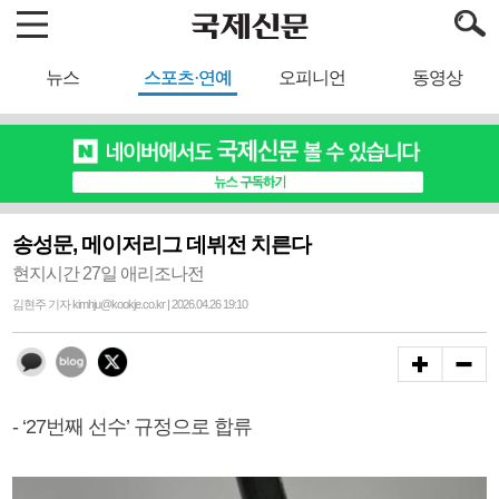
뉴스
스포츠·연예
오피니언
동영상
송성문, 메이저리그 데뷔전 치른다
현지시간 27일 애리조나전
김현주 기자 kimhju@kookje.co.kr | 2026.04.26 19:10
- ‘27번째 선수’ 규정으로 합류