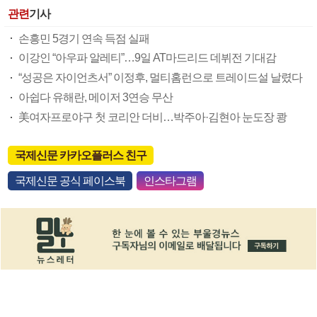
관련
기사
손흥민 5경기 연속 득점 실패
이강인 “아우파 알레티”…9일 AT마드리드 데뷔전 기대감
“성공은 자이언츠서” 이정후, 멀티홈런으로 트레이드설 날렸다
아쉽다 유해란, 메이저 3연승 무산
美여자프로야구 첫 코리안 더비…박주아·김현아 눈도장 쾅
국제신문 카카오플러스 친구
국제신문 공식 페이스북
인스타그램