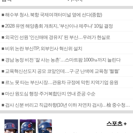
■ 해수부 청사, 북항 국제여객터미널 옆에 선다(종합)
■ 2028 유엔 해양총회 개최지, ‘부산이냐 제주냐’ 10일 결정
■ 외국인 선원 ‘인신매매 경유지’ 된 부산…우려가 현실로
■ 비위 논란 부산TP, 외부인사 혁신위 설치
■ 경남 농정 비전 ‘잘 사는 농촌’…스마트팜 1000㏊까지 늘린다
■ 교육혁신선도지 공모 코앞인데…구·군 난색에 교육청 ‘쩔쩔’
■ 르노 못 타는 부산시장…관용차 규정에 막힌 지역기업 응원
■ 마산 원도심 행정·주거복합단지 연내 준공 수순
■ 검사 신분 버리고 직급하향(10년 이하 저연차 검사)…檢 중수청행 기피
스포츠 +