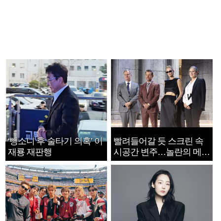
‘뺑소니 후 술타기 의혹’ 이
빨려들어갈 듯 스크린 속
재룡 재판행
시공간 변주…놀란의 메시
지는 ‘전쟁 속죄’