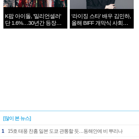
K팝 아이돌, '밀리언셀러'
‘라이징 스타’ 배우 김민하,
단 1.6%…30년간 등장
올해 BIFF 개막식 사회자
1182개팀 전수조사
확정
[많이 본 뉴스]
1
15호 태풍 찬홈 일본 도쿄 관통할 듯…동해안에 비 뿌리나