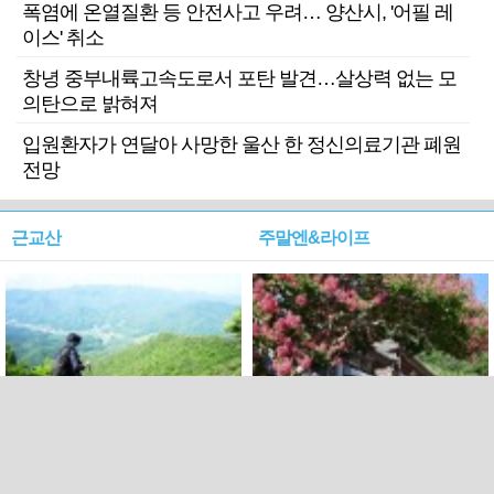
폭염에 온열질환 등 안전사고 우려… 양산시, '어필 레
이스' 취소
창녕 중부내륙고속도로서 포탄 발견…살상력 없는 모
의탄으로 밝혀져
입원환자가 연달아 사망한 울산 한 정신의료기관 폐원
전망
근교산
주말엔&라이프
근교산&그너머…상주·문경
폭염보다 더 뜨거워라…100
청화산~시루봉
일을 붉게 불태울 ‘선비정신’