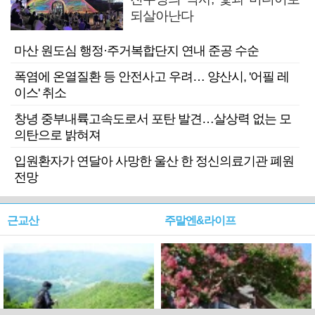
되살아난다
마산 원도심 행정·주거복합단지 연내 준공 수순
폭염에 온열질환 등 안전사고 우려… 양산시, '어필 레
이스' 취소
창녕 중부내륙고속도로서 포탄 발견…살상력 없는 모
의탄으로 밝혀져
입원환자가 연달아 사망한 울산 한 정신의료기관 폐원
전망
근교산
주말엔&라이프