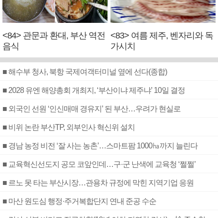
<84> 관문과 환대, 부산 역전
<83> 여름 제주, 벤자리와 독
음식
가시치
■ 해수부 청사, 북항 국제여객터미널 옆에 선다(종합)
■ 2028 유엔 해양총회 개최지, ‘부산이냐 제주냐’ 10일 결정
■ 외국인 선원 ‘인신매매 경유지’ 된 부산…우려가 현실로
■ 비위 논란 부산TP, 외부인사 혁신위 설치
■ 경남 농정 비전 ‘잘 사는 농촌’…스마트팜 1000㏊까지 늘린다
■ 교육혁신선도지 공모 코앞인데…구·군 난색에 교육청 ‘쩔쩔’
■ 르노 못 타는 부산시장…관용차 규정에 막힌 지역기업 응원
■ 마산 원도심 행정·주거복합단지 연내 준공 수순