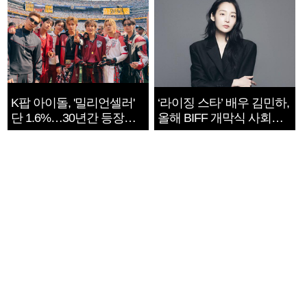
K팝 아이돌, '밀리언셀러'
‘라이징 스타’ 배우 김민하,
단 1.6%…30년간 등장
올해 BIFF 개막식 사회자
1182개팀 전수조사
확정