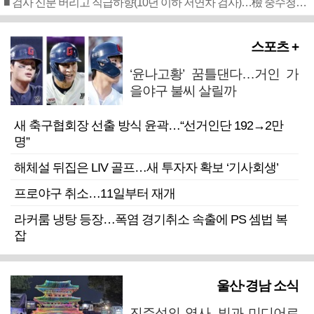
■ 검사 신분 버리고 직급하향(10년 이하 저연차 검사)…檢 중수청행 기피
스포츠 +
‘윤나고황’ 꿈틀댄다…거인 가
을야구 불씨 살릴까
새 축구협회장 선출 방식 윤곽…“선거인단 192→2만
명”
해체설 뒤집은 LIV 골프…새 투자자 확보 ‘기사회생’
프로야구 취소…11일부터 재개
라커룸 냉탕 등장…폭염 경기취소 속출에 PS 셈법 복
잡
울산·경남 소식
진주성의 역사, 빛과 미디어로