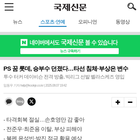
뉴스
스포츠·연예
오피니언
동영상
PS 꿈 롯데, 승부수 던졌다…타선 침체·부상은 변수
투수 터커 데이비슨 전격 방출, 빅리그 선발 벨라스케즈 영입
임동우 기자 help@kookje.co.kr | 2025.08.07 19:42
- 타격회복 절실…손호영만 감 좋아
- 전준우·최준용 이탈, 부상 피해야
- 불펜 윤성빈·박진 적극 활용 예상