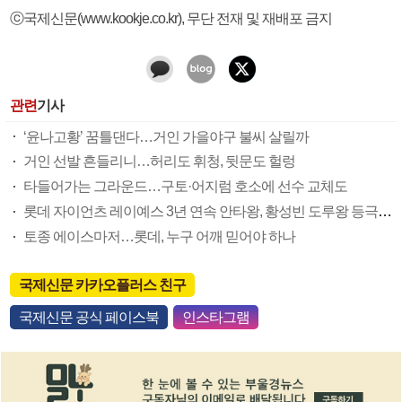
ⓒ국제신문(www.kookje.co.kr), 무단 전재 및 재배포 금지
관련
기사
‘윤나고황’ 꿈틀댄다…거인 가을야구 불씨 살릴까
거인 선발 흔들리니…허리도 휘청, 뒷문도 헐렁
타들어가는 그라운드…구토·어지럼 호소에 선수 교체도
롯데 자이언츠 레이예스 3년 연속 안타왕, 황성빈 도루왕 등극할까
토종 에이스마저…롯데, 누구 어깨 믿어야 하나
국제신문 카카오플러스 친구
국제신문 공식 페이스북
인스타그램