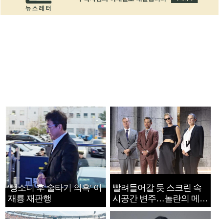
‘뺑소니 후 술타기 의혹’ 이
빨려들어갈 듯 스크린 속
재룡 재판행
시공간 변주…놀란의 메시
지는 ‘전쟁 속죄’