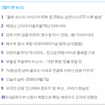
[많이 본 뉴스]
1
"올해 코스피 사이드카 43회 중 25회는 삼전닉스 ETF 이후 발생"
2
백양산 고지대 마을우물 55년 만에 바닥
3
경위 이하 경찰 하위직 ‘중수청 러시’ 전망…檢 기피와 대조
4
해수부 청사, 북항 국제여객터미널 옆에 선다(종합)
5
피란마을 67년 역사인데…전교생 24명 아미초 통폐합 기로
6
부울경 주말부터 비소식…‘극한 폭염’ 한풀 꺾일 듯
7
“낙동강권 삼락·을숙도·다대포 연결해 서부산 관광 키우자”
8
오늘의 날씨- 2026년 8월 7일
9
외국인 선원 ‘인신매매 경유지’ 된 부산…우려가 현실로
10
[사설] 해수부 신청사 북항으로 확정, 해양수도 도약의 전환점