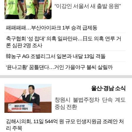
“이강인 서울서 새 출발 응원”
패패패패…부산아이파크 1부 승격 급제동
축구협회 ‘성 접대’ 의혹 일파만파…日도 의혹 연루 거
론 심판 2명 조사
韓농구 AG 조별리그서 일본과 내달 13일 격돌
‘윤나고황’ 꿈틀댄다…거인 가을야구 불씨 살릴까
울산·경남 소식
창원시 불법주정차 단속 계도
중심 전환
김해시의회, 11일 544억 원 규모 민생지원금 조례안 처
리 주목