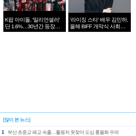
K팝 아이돌, '밀리언셀러'
‘라이징 스타’ 배우 김민하,
단 1.6%…30년간 등장
올해 BIFF 개막식 사회자
1182개팀 전수조사
확정
[많이 본 뉴스]
1
부산 초중교 폐교 속출…활용처 못찾아 도심 흉물화 우려