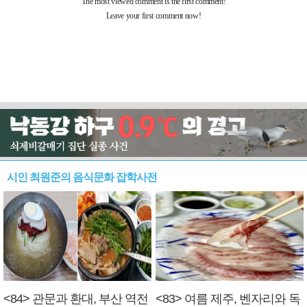
시인 최원준의 음식문화 잡학사전
<84> 관문과 환대, 부산 역전
<83> 여름 제주, 벤자리와 독