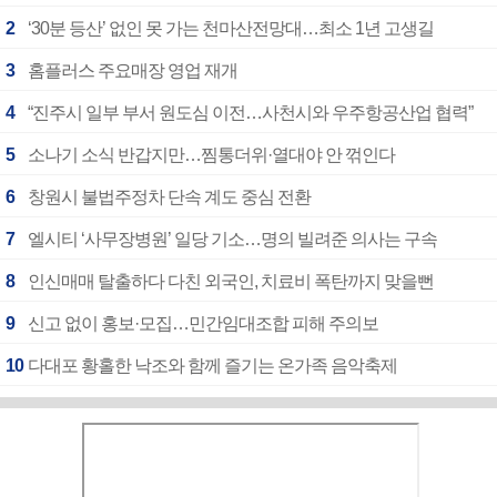
2
‘30분 등산’ 없인 못 가는 천마산전망대…최소 1년 고생길
3
홈플러스 주요매장 영업 재개
4
“진주시 일부 부서 원도심 이전…사천시와 우주항공산업 협력”
5
소나기 소식 반갑지만…찜통더위·열대야 안 꺾인다
6
창원시 불법주정차 단속 계도 중심 전환
7
엘시티 ‘사무장병원’ 일당 기소…명의 빌려준 의사는 구속
8
인신매매 탈출하다 다친 외국인, 치료비 폭탄까지 맞을뻔
9
신고 없이 홍보·모집…민간임대조합 피해 주의보
10
다대포 황홀한 낙조와 함께 즐기는 온가족 음악축제