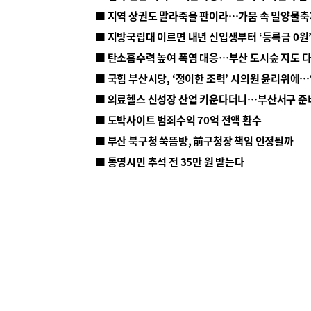
■ 지방국립대 이르면 내년 신입생부터 ‘등록금 0원’
■ 탄소흡수력 높여 폭염 대응…부산 도시숲 지도 
■ 의료헬스 신성장 산업 키운다더니…부산서구 준
■ 도박사이트 범죄수익 70억 전액 환수
■ 부산 북구청 쑥뜸방, 前구청장 책임 인정될까
■ 통영시민 추석 전 35만 원 받는다