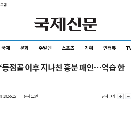
타그램
국제
문화
주말엔
스포츠
기획
인터뷰
T
 “동점골 이후 지나친 흥분 패인…역습 한
9 19:55:27
| 본지 12면
글자 크기