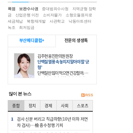
폭염
보완수사권
중대범죄수사청
지역균형 장학
금
산업은행 이전
소비자물가
소형모듈원자로
세금체납
북항재개발
사관학교
낙동아트센터
녹조
최저임금
부산메디클럽+
전문의 생생톡
김주현 웅진한의원 원장
단백질 열풍 속 놓치지 말아야 할 ‘균
형’
단백질만 많이 먹으면 건강할까. 요
즘 건강을 이야기할 때 빠지지 않는
키워드가 단백질이다. 헬스장을 다니
는 젊은 층부터 기초체력을 챙기려는
많이 본 뉴스
중·장년층까지 모두 “
종합
정치
경제
사회
스포츠
1
검사 신분 버리고 직급하향(10년 이하 저연
차 검사)…檢 중수청행 기피