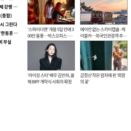
■ 지역 상권도 말라죽을 판이라…가뭄 속 밀양물축제 강행 논란
(종합)
다시 그린다
‘스파이더맨’ 개봉 5일 만에 3
에어컨 없는 스카이캡슐·케
■ 국힘 부산시당, ‘정이한 조력’ 시의원 윤리위에…‘한동훈 지지’도 신고접수
00만 돌풍…박스오피스·예
이블카…외국인관광객 추억
비 부실
매율 동시 1위
대신 고역 될라
‘라이징 스타’ 배우 김민하, 올
금정산 작은 암자에 핀 ‘희망
해 BIFF 개막식 사회자 확정
의 꽃’