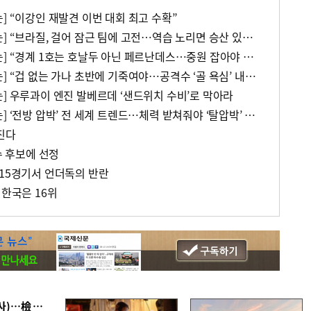
] “이강인 재발견 이번 대회 최고 수확”
[월드컵 레전드 정종수의 눈] “브라질, 걸어 잠근 팀에 고전…역습 노리면 승산 있다”
[월드컵 레전드 정종수의 눈] “경계 1호는 호날두 아닌 페르난데스…중원 잡아야 승산 ”
[월드컵 레전드 정종수의 눈] “겁 없는 가나 초반에 기죽여야…공격수 ‘골 욕심’ 내라”
] 우루과이 엔진 발베르데 ‘샌드위치 수비’로 막아라
[월드컵 레전드 정종수의 눈] ‘전방 압박’ 전 세계 트렌드…체력 받쳐줘야 ‘탈압박’ 가능
진다
수 후보에 선정
…15경기서 언더독의 반란
 한국은 16위
■ 검사 신분 버리고 직급하향(10년 이하 저연차 검사)…檢 중수청행 기피