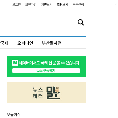
2
로그인
회원가입
지면보기
초판보기
구독신청
V국제
오피니언
부산말사전
오늘
이슈