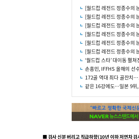
[월드컵 레전드 정종수의 눈
[월드컵 레전드 정종수의 눈
‘월드컵 스타’ 대이동 펼쳐
손흥민, IFFHS 올해의 선
172골 역대 최다 골잔치
같은 16강에도…일본 9위,