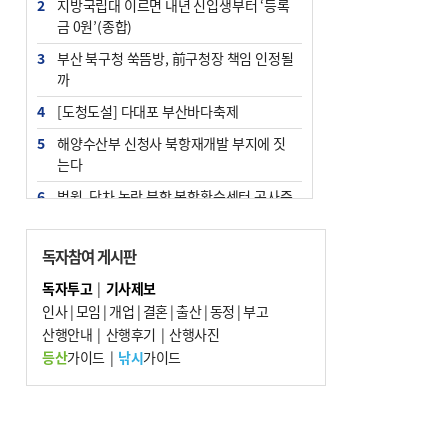
2
지방국립대 이르면 내년 신입생부터 ‘등록
금 0원’(종합)
3
부산 북구청 쑥뜸방, 前구청장 책임 인정될
까
4
[도청도설] 다대포 부산바다축제
5
해양수산부 신청사 북항재개발 부지에 짓
는다
6
법원, 단차 논란 북항 복합환승센터 공사중
지 관련 현장검증
7
지역 상권도 말라죽을 판이라…가뭄 속 밀
독자참여 게시판
양물축제 강행 논란
독자투고
|
기사제보
8
통영시민 추석 전 35만 원 받는다
인사
|
모임
|
개업
|
결혼
|
출산
|
동정
|
부고
9
산행안내
부산 철강공장 50대 노동자 추락사
|
산행후기
|
산행사진
등산
가이드
|
낚시
가이드
10
국힘 부산시당, ‘정이한 조력’ 시의원 윤리
위에…‘한동훈 지지’도 신고접수