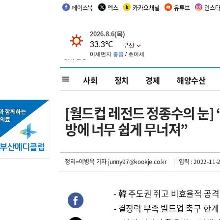
페이스북
엑스
카카오채널
유튜브
인스
사회
정치
경제
해양수산
[월드컵 레전드 정종수의 눈]
방에 너무 쉽게 무너져”
정리=이병욱 기자
junny97@kookje.co.kr
| 입력 : 2022-11-2
- 韓 주도권 쥐고 비효율적 공격
- 결정력 부족 빌드업 축구 한계