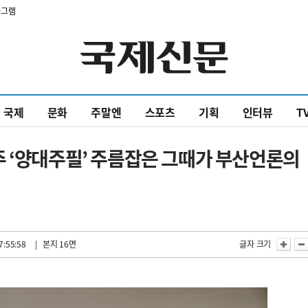
타그램
국제
문화
주말엔
스포츠
기획
인터뷰
T
주 ‘양대주필’ 주름잡은 그때가 부산언론의
7:55:58
| 본지 16면
글자 크기