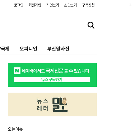
2
로그인
회원가입
지면보기
초판보기
구독신청
V국제
오피니언
부산말사전
오늘
이슈