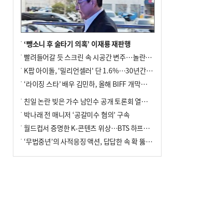
‘뺑소니 후 술타기 의혹’ 이재룡 재판행
빨려들어갈 듯 스크린 속 시공간 변주…놀란의 메시지는 ‘전쟁 속죄’
K팝 아이돌, '밀리언셀러' 단 1.6%…30년간 등장 1182개팀 전수조사
‘라이징 스타’ 배우 김민하, 올해 BIFF 개막식 사회자 확정
친일 논란 빚은 가수 남인수 공개 토론회 열린다.
박나래 전 매니저 ‘공갈미수 혐의’ 구속
월드컵서 증명한 K-콘텐츠 위상…BTS 하프타임쇼·정호연 트로피 세리머니
‘무법중년’의 사적응징 액션, 답답한 속 확 뚫어주네