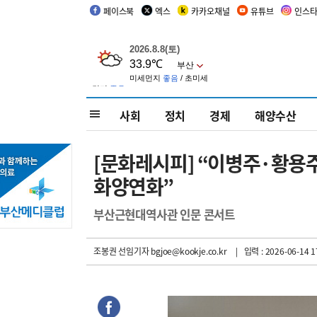
페이스북
엑스
카카오채널
유튜브
인스
사회
정치
경제
해양수산
[문화레시피] “이병주·황용
화양연화”
부산근현대역사관 인문 콘서트
조봉권 선임기자
bgjoe@kookje.co.kr
| 입력 : 2026-06-14 1