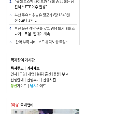
2
"올해 코스피 사이드카 43회 중 25회는 삼
전닉스 ETF 이후 발생"
3
부산 주유소 휘발유 평균가 ℓ당 1849원…
전주보다 3원 ↓
4
부산 울산 경남 구름 많고 경남 북서내륙 소
나기…폭염·열대야 계속
5
‘탄약 부족 사태’ 보도에 격노한 트럼프…
군사기밀 유출자 색출 지시
6
부산 앞바다에 기름 425ℓ 유출한 러시아 화
독자참여 게시판
물선 적발
독자투고
|
기사제보
7
백양산 고지대 마을우물 55년 만에 바닥
인사
|
모임
|
개업
|
결혼
|
출산
|
동정
|
부고
8
경위 이하 경찰 하위직 ‘중수청 러시’ 전
산행안내
|
산행후기
|
산행사진
망…檢 기피와 대조
등산
가이드
|
낚시
가이드
9
해수부 청사, 북항 국제여객터미널 옆에 선
다(종합)
10
피란마을 67년 역사인데…전교생 24명 아
[이슈]
국내연예
미초 통폐합 기로