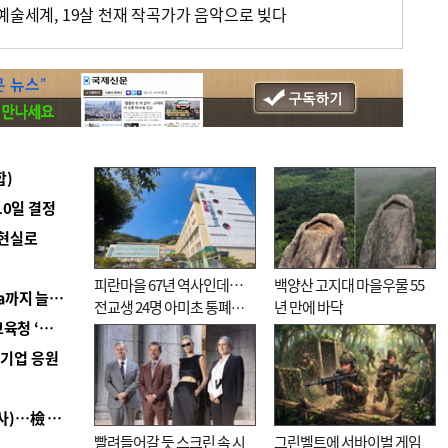
예술세계, 19살 천재 작곡가가 음악으로 빚다
합)
10일 결정
 현실로
피란마을 67년 역사인데…
백양산 고지대 마을우물 55
■ 경남 농정 비전 ‘잘 사는 농촌’…스마트팜 1000㏊까지 늘린다
전교생 24명 아미초 통폐합
년 만에 바닥
■ 교육혁신선도지 공모 코앞인데…구·군 난색에 교육청 ‘쩔쩔’
기로
역기업 응원
■ 검사 신분 버리고 직급하향(10년 이하 저연차 검사)…檢 중수청행 기피
빨려들어갈 듯 스크린 속 시
그린벨트에 서바이벌 게임