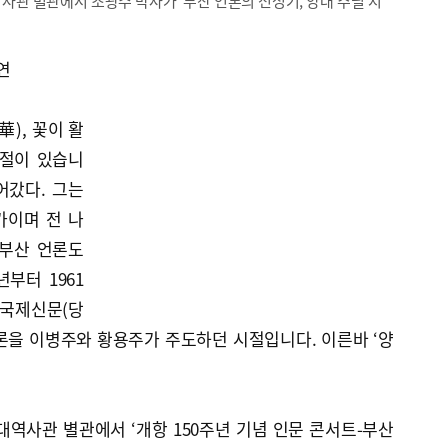
사관 별관에서 조광수 박사가 ‘부산 언론의 전성기, 양대 주필 시
연
), 꽃이 활
시절이 있습니
어갔다. 그는
가이며 전 나
“부산 언론도
부터 1961
 국제신문(당
론을 이병주와 황용주가 주도하던 시절입니다. 이른바 ‘양
대역사관 별관에서 ‘개항 150주년 기념 인문 콘서트-부산