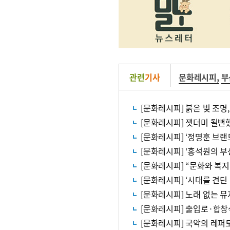
관련
기사
문화레시피
,
부
[문화레시피] 붉은 빛 조
[문화레시피] 잿더미 될뻔했
[문화레시피] ‘정명훈 브
[문화레시피] ‘홍석원의 
[문화레시피] ‘시대를 견딘
[문화레시피] 출입로·합창