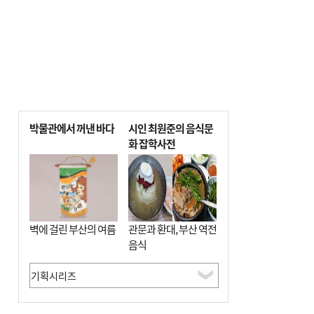
박물관에서 꺼낸 바다
시인 최원준의 음식문
화 잡학사전
벽에 걸린 부산의 여름
관문과 환대, 부산 역전
음식