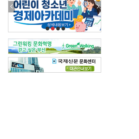
참선 /오기환
고향 /김진규
주말 영화 박스오피스
[전체보기]
‘스파이더맨’ 개봉 5일 만에 300만 돌풍…박스오피스·예매율 동시 1위
‘호프’ 개봉 11일 만에 관객 300만…‘스파이더맨’ 예매율 68.8% 1위
오늘의 운세-
[전체보기]
오늘의 운세- 2026년 8월 6일 (음 6월 24일)
오늘의 운세- 2026년 8월 5일 (음 6월 23일)
조해훈의 고전 속 이 문장
[전체보기]
입추 지났는데도 덥다며 신유안에게 보낸 박규수의 편지
불볕더위 지속되다 단비 내려 시 읊은 조선 후기 신익전