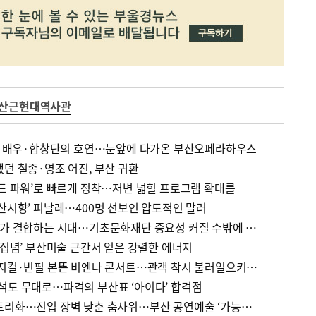
산근현대역사관
명, 배우·합창단의 호연…눈앞에 다가온 부산오페라하우스
던 철종·영조 어진, 부산 귀환
랜드 파워’로 빠르게 정착…저변 넓힐 프로그램 확대를
부산시향’ 피날레…400명 선보인 압도적인 말러
[문화레시피] “문화와 복지가 결합하는 시대…기초문화재단 중요성 커질 수밖에 없어”
 집념’ 부산미술 근간서 얻은 강렬한 에너지
[문화레시피] 노래 없는 뮤지컬·빈필 본뜬 비엔나 콘서트…관객 착시 불러일으키는 공연계 ‘과대 포장’
석도 무대로…파격의 부산표 ‘아이다’ 합격점
[문화레시피] 국악의 레퍼토리화…진입 장벽 낮춘 춤사위…부산 공연예술 ‘가능성’을 본 무대