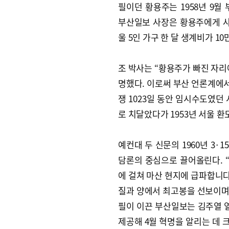
필이던 황용주는 1958년 9월
부산일보 사장은 황용주에게 사
울 5인 가구 한 달 생계비가 1
조 박사는 “황용주가 빠진 자리
명했다. 이로써 부산 언론계에서
쟁 1023일 동안 임시수도였던
로 치달았다가 1953년 서울 
예컨대 두 신문의 1960년 3·
담론의 중심으로 끌어올린다. 
에 걸쳐 마산 현지에 급파합니다
질과 양에서 최고봉을 선보이며 
필이 이끈 부산일보는 김주열 열
제공해 4월 혁명을 알리는 데 크