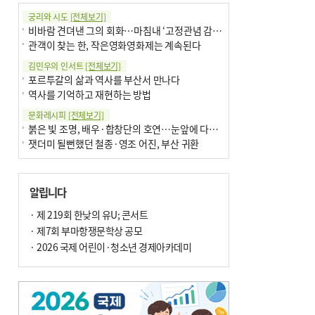
궁리와 시도
[전체보기]
비바람 견뎌낸 그의 회화…마침내 ‘고정관념 감옥’서 해방
관객이 찾는 한, 작은영화영화제는 계속된다
김민우의 인서트
[전체보기]
포르투갈의 삶과 역사를 부산서 만나다
역사를 기억하고 재현하는 방법
문화레시피
[전체보기]
붉은 빛 조명, 배우·합창단의 호연…눈앞에 다가온 부산오페라하우스
잿더미 될뻔했던 철종·영조 어진, 부산 귀환
박현주의 신간돋보기
[전체보기]
현실의 고통, 은유의 詩로 담다 外
알립니다
달구비·여우비…다양한 비 이름 外
박현주의 책 이야기
· 제 219회 한낮의 유U; 콘서트
[전체보기]
세계유산 ‘한국의 갯벌’ 얼마나 알고 있나요
· 제7회 부마항쟁문학상 공모
더위가 깨운 감각과 추억…여름! 이리 사랑할 줄이야
· 2026 국제 어린이·청소년 경제아카데미
아침의 갤러리
[전체보기]
제니스 채-푸른 냄새의 부산
문재필-여름_저녁무렵의호수
이 한편의 시조
[전체보기]