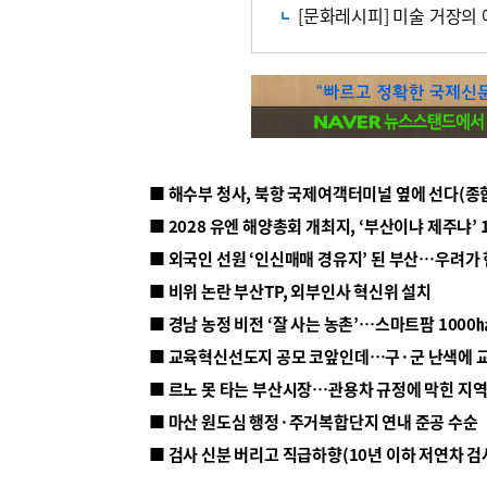
[문화레시피] 미술 거장의 
■ 해수부 청사, 북항 국제여객터미널 옆에 선다(종
■ 2028 유엔 해양총회 개최지, ‘부산이냐 제주냐’ 
■ 외국인 선원 ‘인신매매 경유지’ 된 부산…우려가
■ 비위 논란 부산TP, 외부인사 혁신위 설치
■ 르노 못 타는 부산시장…관용차 규정에 막힌 지
■ 마산 원도심 행정·주거복합단지 연내 준공 수순