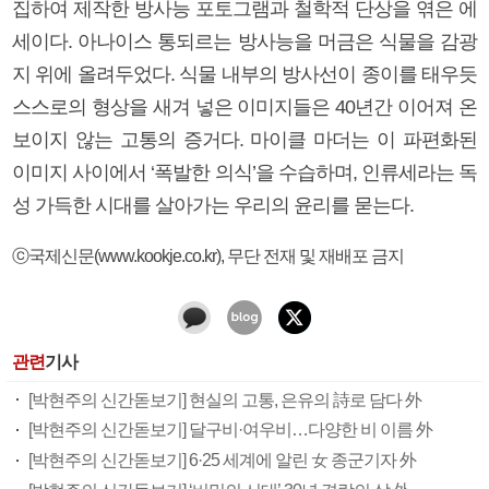
집하여 제작한 방사능 포토그램과 철학적 단상을 엮은 에
세이다. 아나이스 통되르는 방사능을 머금은 식물을 감광
지 위에 올려두었다. 식물 내부의 방사선이 종이를 태우듯
스스로의 형상을 새겨 넣은 이미지들은 40년간 이어져 온
보이지 않는 고통의 증거다. 마이클 마더는 이 파편화된
이미지 사이에서 ‘폭발한 의식’을 수습하며, 인류세라는 독
성 가득한 시대를 살아가는 우리의 윤리를 묻는다.
ⓒ국제신문(www.kookje.co.kr), 무단 전재 및 재배포 금지
관련
기사
[박현주의 신간돋보기] 현실의 고통, 은유의 詩로 담다 外
[박현주의 신간돋보기] 달구비·여우비…다양한 비 이름 外
[박현주의 신간돋보기] 6·25 세계에 알린 女 종군기자 外