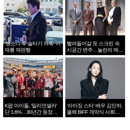
‘뺑소니 후 술타기 의혹’ 이
빨려들어갈 듯 스크린 속
재룡 재판행
시공간 변주…놀란의 메시
지는 ‘전쟁 속죄’
K팝 아이돌, '밀리언셀러'
‘라이징 스타’ 배우 김민하,
단 1.6%…30년간 등장
올해 BIFF 개막식 사회자
1182개팀 전수조사
확정