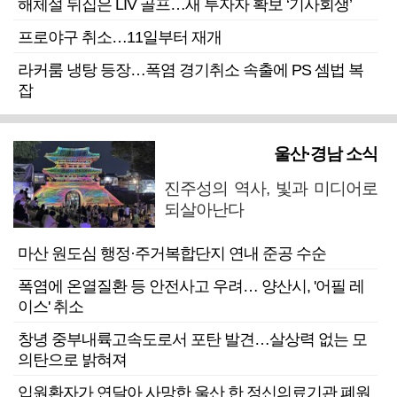
해체설 뒤집은 LIV 골프…새 투자자 확보 ‘기사회생’
프로야구 취소…11일부터 재개
라커룸 냉탕 등장…폭염 경기취소 속출에 PS 셈법 복
잡
울산·경남 소식
진주성의 역사, 빛과 미디어로
되살아난다
마산 원도심 행정·주거복합단지 연내 준공 수순
폭염에 온열질환 등 안전사고 우려… 양산시, '어필 레
이스' 취소
창녕 중부내륙고속도로서 포탄 발견…살상력 없는 모
의탄으로 밝혀져
입원환자가 연달아 사망한 울산 한 정신의료기관 폐원