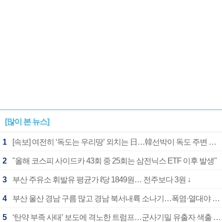
[많이 본 뉴스]
1
[속보] 여전히 ‘독도는 우리땅’ 외치는 日…韓선박이 독도 주변 해양조사 활동하자 반발
2
"올해 코스피 사이드카 43회 중 25회는 삼전닉스 ETF 이후 발생"
3
부산 주유소 휘발유 평균가 ℓ당 1849원… 전주보다 3원 ↓
4
부산 울산 경남 구름 많고 경남 북서내륙 소나기…폭염·열대야 계속
5
‘탄약 부족 사태’ 보도에 격노한 트럼프…군사기밀 유출자 색출 지시