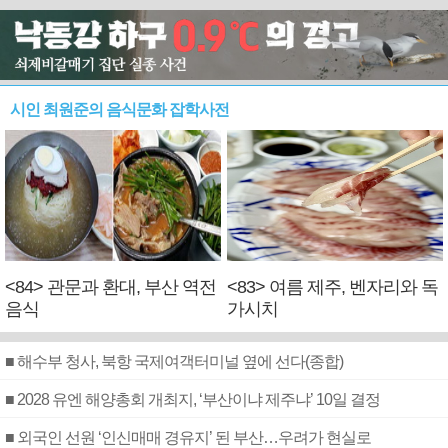
시인 최원준의 음식문화 잡학사전
<84> 관문과 환대, 부산 역전
<83> 여름 제주, 벤자리와 독
음식
가시치
■ 해수부 청사, 북항 국제여객터미널 옆에 선다(종합)
■ 2028 유엔 해양총회 개최지, ‘부산이냐 제주냐’ 10일 결정
■ 외국인 선원 ‘인신매매 경유지’ 된 부산…우려가 현실로