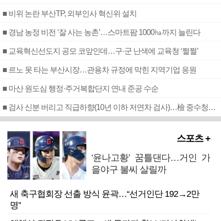
■ 비위 논란 부산TP, 외부인사 혁신위 설치
■ 경남 농정 비전 ‘잘 사는 농촌’…스마트팜 1000㏊까지 늘린다
■ 교육혁신선도지 공모 코앞인데…구·군 난색에 교육청 ‘쩔쩔’
■ 르노 못 타는 부산시장…관용차 규정에 막힌 지역기업 응원
■ 마산 원도심 행정·주거복합단지 연내 준공 수순
■ 검사 신분 버리고 직급하향(10년 이하 저연차 검사)…檢 중수청행 기피
스포츠 +
‘윤나고황’ 꿈틀댄다…거인 가
을야구 불씨 살릴까
새 축구협회장 선출 방식 윤곽…“선거인단 192→2만
명”