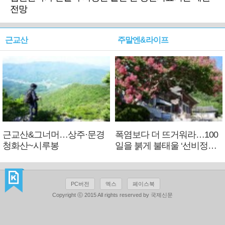
전망
근교산
주말엔&라이프
근교산&그너머…상주·문경
폭염보다 더 뜨거워라…100
청화산~시루봉
일을 붉게 불태울 ‘선비정신’
피었네
PC버전
엑스
페이스북
Copyright ⓒ 2015 All rights reserved by 국제신문