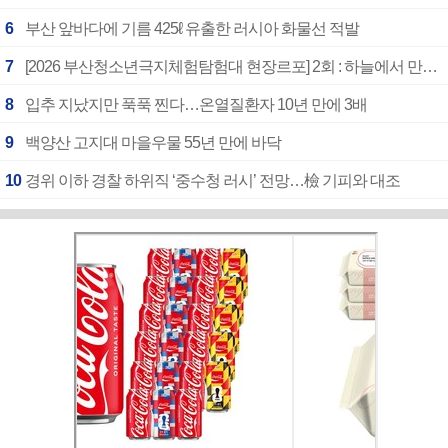
6
부산 앞바다에 기름 425ℓ 유출한 러시아 화물선 적발
7
[2026 부산청소년극지체험탐험대 현장르포] 2회 : 하늘에서 만난 얼음의 나라
8
입추 지났지만 푹푹 찐다…온열질환자 10년 만에 3배
9
백양산 고지대 마을우물 55년 만에 바닥
10
경위 이하 경찰 하위직 ‘중수청 러시’ 전망…檢 기피와 대조