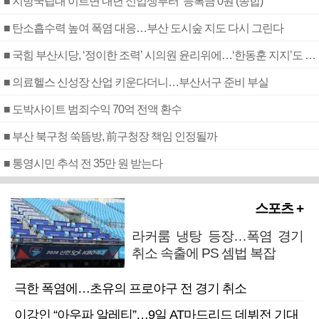
■ 지방국립대 이르면 내년 신입생부터 ‘등록금 0원’(종합)
■ 탄소흡수력 높여 폭염 대응…부산 도시숲 지도 다시 그린다
■ 국힘 부산시당, ‘정이한 조력’ 시의원 윤리위에…‘한동훈 지지’도 신고접수
■ 의료헬스 신성장 산업 키운다더니…부산서구 준비 부실
■ 도박사이트 범죄수익 70억 전액 환수
■ 부산 북구청 쑥뜸방, 前구청장 책임 인정될까
■ 통영시민 추석 전 35만 원 받는다
스포츠 +
라커룸 냉탕 등장…폭염 경기
취소 속출에 PS 셈법 복잡
극한 폭염에…초유의 프로야구 전 경기 취소
이강인 “아우파 알레티”…9일 AT마드리드 데뷔전 기대