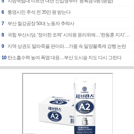
5
지방국립대 이르면 내년 신입생부터 ‘등록금 0원’(종합)
6
통영시민 추석 전 35만 원 받는다
7
부산 철강공장 50대 노동자 추락사
8
국힘 부산시당, ‘정이한 조력’ 시의원 윤리위에…‘한동훈 지지’도 신고접수
9
지역 상권도 말라죽을 판이라…가뭄 속 밀양물축제 강행 논란
10
탄소흡수력 높여 폭염 대응…부산 도시숲 지도 다시 그린다