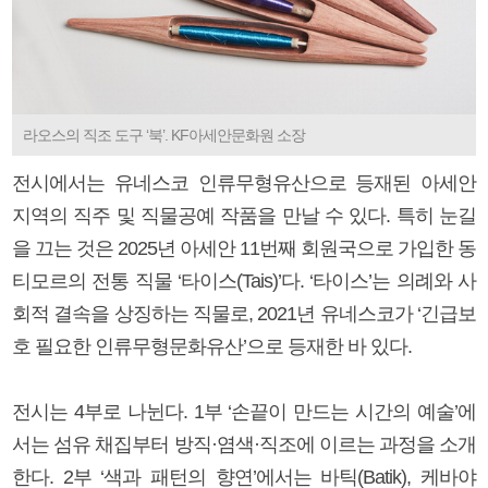
라오스의 직조 도구 ‘북’. KF아세안문화원 소장
전시에서는 유네스코 인류무형유산으로 등재된 아세안
지역의 직주 및 직물공예 작품을 만날 수 있다. 특히 눈길
을 끄는 것은 2025년 아세안 11번째 회원국으로 가입한 동
티모르의 전통 직물 ‘타이스(Tais)’다. ‘타이스’는 의례와 사
회적 결속을 상징하는 직물로, 2021년 유네스코가 ‘긴급보
호 필요한 인류무형문화유산’으로 등재한 바 있다.
전시는 4부로 나뉜다. 1부 ‘손끝이 만드는 시간의 예술’에
서는 섬유 채집부터 방직·염색·직조에 이르는 과정을 소개
한다. 2부 ‘색과 패턴의 향연’에서는 바틱(Batik), 케바야