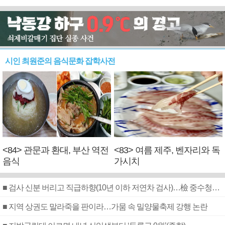
시인 최원준의 음식문화 잡학사전
<84> 관문과 환대, 부산 역전
<83> 여름 제주, 벤자리와 독
음식
가시치
■ 검사 신분 버리고 직급하향(10년 이하 저연차 검사)…檢 중수청행 기피
■ 지역 상권도 말라죽을 판이라…가뭄 속 밀양물축제 강행 논란