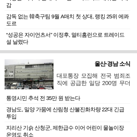
감
감독 없는 韓축구팀 9월 A매치 첫 상대, 랭킹 25위 에콰
도르
“성공은 자이언츠서” 이정후, 멀티홈런으로 트레이드
설 날렸다
울산·경남 소식
대포통장 모집해 전국 범죄조
직에 공급한 일당 200명 무더
기 검거
통영시민 추석 전 35만 원 받는다
경남도, 밀양 가뭄에 산림청 산불진화차량 22대 긴급
투입
지리산 기슭 산청군, 제한급수 이어 어린이 물놀이장
운영도 취소