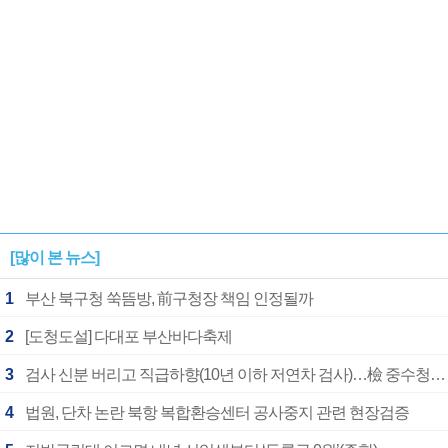
[많이 본 뉴스]
1
부산 북구청 쑥뜸방, 前구청장 책임 인정될까
2
[도청도설] 다대포 부산바다축제
3
검사 신분 버리고 직급하향(10년 이하 저연차 검사)…檢 중수청행 기피
4
법원, 단차 논란 북항 복합환승센터 공사중지 관련 현장검증