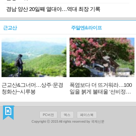
경남 양산 20일째 열대야…역대 최장 기록
근교산
주말엔&라이프
근교산&그너머…상주·문경
폭염보다 더 뜨거워라…100
청화산~시루봉
일을 붉게 불태울 ‘선비정신’
피었네
PC버전
엑스
페이스북
Copyright ⓒ 2015 All rights reserved by 국제신문