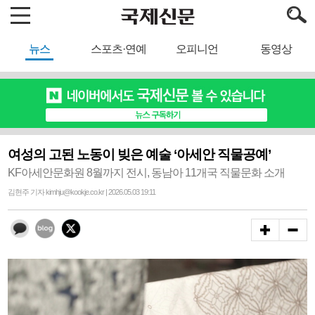
뉴스
스포츠·연예
오피니언
동영상
여성의 고된 노동이 빚은 예술 ‘아세안 직물공예’
KF아세안문화원 8월까지 전시, 동남아 11개국 직물문화 소개
김현주 기자 kimhju@kookje.co.kr | 2026.05.03 19:11