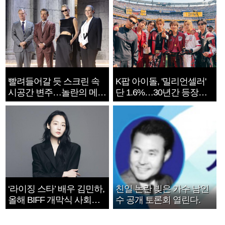
빨려들어갈 듯 스크린 속
K팝 아이돌, '밀리언셀러'
시공간 변주…놀란의 메시
단 1.6%…30년간 등장
지는 ‘전쟁 속죄’
1182개팀 전수조사
‘라이징 스타’ 배우 김민하,
친일 논란 빚은 가수 남인
올해 BIFF 개막식 사회자
수 공개 토론회 열린다.
확정