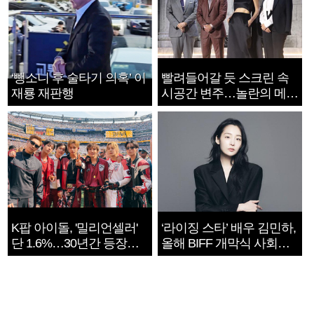
‘뺑소니 후 술타기 의혹’ 이
빨려들어갈 듯 스크린 속
재룡 재판행
시공간 변주…놀란의 메시
지는 ‘전쟁 속죄’
K팝 아이돌, '밀리언셀러'
‘라이징 스타’ 배우 김민하,
단 1.6%…30년간 등장
올해 BIFF 개막식 사회자
1182개팀 전수조사
확정