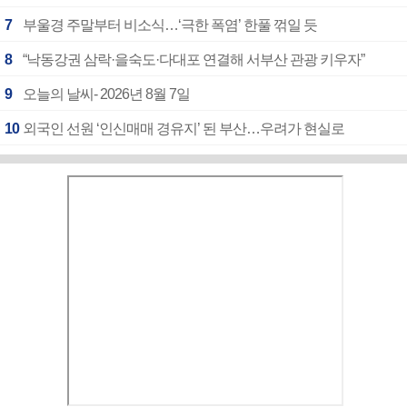
7
부울경 주말부터 비소식…‘극한 폭염’ 한풀 꺾일 듯
8
“낙동강권 삼락·을숙도·다대포 연결해 서부산 관광 키우자”
9
오늘의 날씨- 2026년 8월 7일
10
외국인 선원 ‘인신매매 경유지’ 된 부산…우려가 현실로