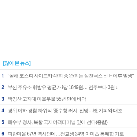
[많이 본 뉴스]
1
"올해 코스피 사이드카 43회 중 25회는 삼전닉스 ETF 이후 발생"
2
부산 주유소 휘발유 평균가 ℓ당 1849원… 전주보다 3원 ↓
3
백양산 고지대 마을우물 55년 만에 바닥
4
경위 이하 경찰 하위직 ‘중수청 러시’ 전망…檢 기피와 대조
5
해수부 청사, 북항 국제여객터미널 옆에 선다(종합)
6
피란마을 67년 역사인데…전교생 24명 아미초 통폐합 기로