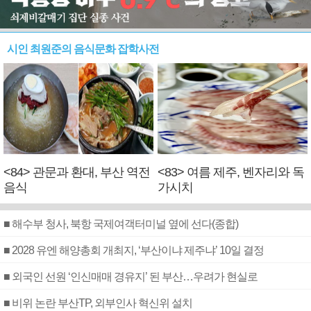
시인 최원준의 음식문화 잡학사전
<84> 관문과 환대, 부산 역전
<83> 여름 제주, 벤자리와 독
음식
가시치
■ 해수부 청사, 북항 국제여객터미널 옆에 선다(종합)
■ 2028 유엔 해양총회 개최지, ‘부산이냐 제주냐’ 10일 결정
■ 외국인 선원 ‘인신매매 경유지’ 된 부산…우려가 현실로
■ 비위 논란 부산TP, 외부인사 혁신위 설치