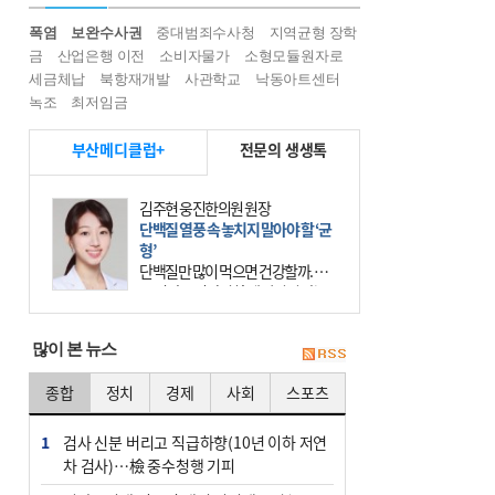
폭염
보완수사권
중대범죄수사청
지역균형 장학
금
산업은행 이전
소비자물가
소형모듈원자로
세금체납
북항재개발
사관학교
낙동아트센터
녹조
최저임금
부산메디클럽+
전문의 생생톡
김주현 웅진한의원 원장
단백질 열풍 속 놓치지 말아야 할 ‘균
형’
단백질만 많이 먹으면 건강할까. 요
즘 건강을 이야기할 때 빠지지 않는
키워드가 단백질이다. 헬스장을 다니
는 젊은 층부터 기초체력을 챙기려는
많이 본 뉴스
중·장년층까지 모두 “
종합
정치
경제
사회
스포츠
1
검사 신분 버리고 직급하향(10년 이하 저연
차 검사)…檢 중수청행 기피