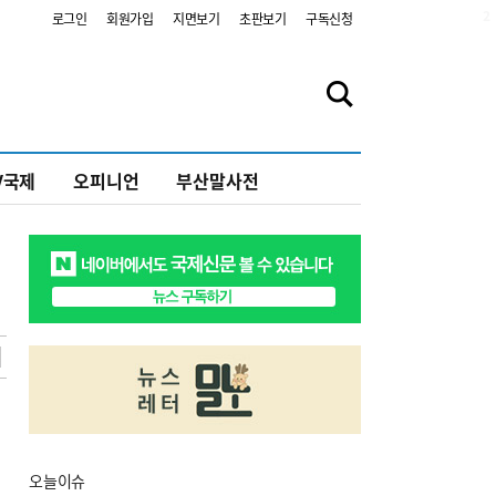
2
로그인
회원가입
지면보기
초판보기
구독신청
V국제
오피니언
부산말사전
오늘
이슈