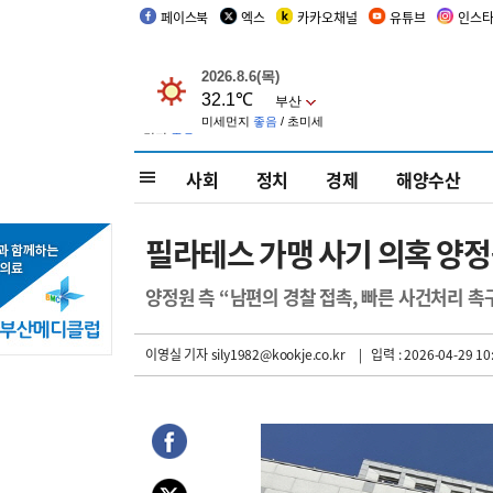
페이스북
엑스
카카오채널
유튜브
인스
사회
정치
경제
해양수산
필라테스 가맹 사기 의혹 양정
양정원 측 “남편의 경찰 접촉, 빠른 사건처리 촉
이영실 기자
sily1982@kookje.co.kr
| 입력 : 2026-04-29 10