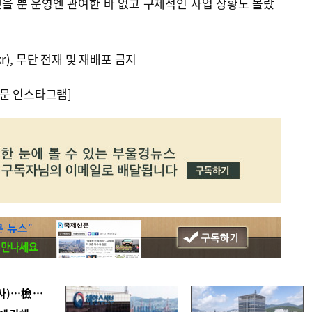
을 뿐 운영엔 관여한 바 없고 구체적인 사업 상황도 몰랐
kr), 무단 전재 및 재배포 금지
문 인스타그램]
■ 검사 신분 버리고 직급하향(10년 이하 저연차 검사)…檢 중수청행 기피