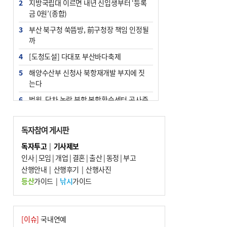
2
지방국립대 이르면 내년 신입생부터 ‘등록
금 0원’(종합)
3
부산 북구청 쑥뜸방, 前구청장 책임 인정될
까
4
[도청도설] 다대포 부산바다축제
5
해양수산부 신청사 북항재개발 부지에 짓
는다
6
법원, 단차 논란 북항 복합환승센터 공사중
지 관련 현장검증
7
지역 상권도 말라죽을 판이라…가뭄 속 밀
독자참여 게시판
양물축제 강행 논란
독자투고
|
기사제보
8
통영시민 추석 전 35만 원 받는다
인사
|
모임
|
개업
|
결혼
|
출산
|
동정
|
부고
9
산행안내
부산 철강공장 50대 노동자 추락사
|
산행후기
|
산행사진
등산
가이드
|
낚시
가이드
10
국힘 부산시당, ‘정이한 조력’ 시의원 윤리
위에…‘한동훈 지지’도 신고접수
[이슈]
국내연예