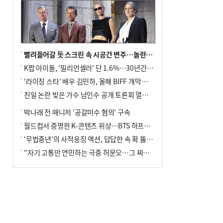
빨려들어갈 듯 스크린 속 시공간 변주…놀란의 메시지는 ‘전쟁 속죄’
K팝 아이돌, '밀리언셀러' 단 1.6%…30년간 등장 1182개팀 전수조사
‘라이징 스타’ 배우 김민하, 올해 BIFF 개막식 사회자 확정
친일 논란 빚은 가수 남인수 공개 토론회 열린다.
박나래 전 매니저 ‘공갈미수 혐의’ 구속
월드컵서 증명한 K-콘텐츠 위상…BTS 하프타임쇼·정호연 트로피 세리머니
‘무법중년’의 사적응징 액션, 답답한 속 확 뚫어주네
“자기 고통만 연민하는 극중 허문오…그 찌질함까지 안아주고파”