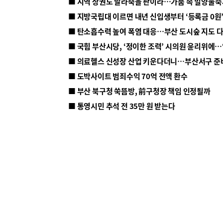
■ 지방국립대 이르면 내년 신입생부터 ‘등록금 0원’
■ 탄소흡수력 높여 폭염 대응…부산 도시숲 지도 
■ 의료헬스 신성장 산업 키운다더니…부산서구 준
■ 도박사이트 범죄수익 70억 전액 환수
■ 부산 북구청 쑥뜸방, 前구청장 책임 인정될까
■ 통영시민 추석 전 35만 원 받는다