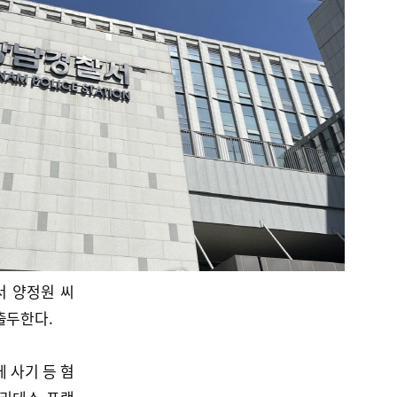
서 양정원 씨
출두한다.
 사기 등 혐