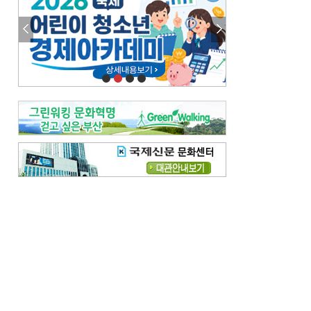
이 한편의 시조
[전체보기]
참선 /오기환
고향 /김진규
주말 영화 박스오피스
[전체보기]
‘스파이더맨’ 개봉 5일 만에 300만 돌풍…박스오피스·예매율 동시 1위
‘호프’ 개봉 11일 만에 관객 300만…‘스파이더맨’ 예매율 68.8% 1위
오늘의 운세-
[전체보기]
오늘의 운세- 2026년 8월 6일 (음 6월 24일)
오늘의 운세- 2026년 8월 5일 (음 6월 23일)
조해훈의 고전 속 이 문장
[전체보기]
입추 지났는데도 덥다며 신유안에게 보낸 박규수의 편지
불볕더위 지속되다 단비 내려 시 읊은 조선 후기 신익전