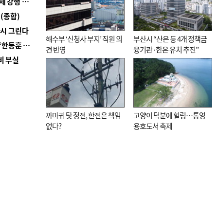
■ 지역 상권도 말라죽을 판이라…가뭄 속 밀양물축제 강행 논란
(종합)
다시 그린다
해수부 ‘신청사 부지’ 직원 의
부산시 “산은 등 4개 정책금
■ 국힘 부산시당, ‘정이한 조력’ 시의원 윤리위에…‘한동훈 지지’도 신고접수
견 반영
융기관·한은 유치 추진”
비 부실
까마귀 탓 정전, 한전은 책임
고양이 덕분에 힐링…통영
없다?
용호도서 축제