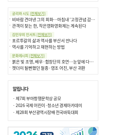
궁리와 시도
[전체보기]
비바람 견뎌낸 그의 회화…마침내 ‘고정관념 감옥’서 해방
관객이 찾는 한, 작은영화영화제는 계속된다
김민우의 인서트
[전체보기]
포르투갈의 삶과 역사를 부산서 만나다
역사를 기억하고 재현하는 방법
문화레시피
[전체보기]
붉은 빛 조명, 배우·합창단의 호연…눈앞에 다가온 부산오페라하우스
잿더미 될뻔했던 철종·영조 어진, 부산 귀환
박현주의 신간돋보기
[전체보기]
달구비·여우비…다양한 비 이름 外
알립니다
6·25 세계에 알린 女 종군기자 外
박현주의 책 이야기
· 제7회 부마항쟁문학상 공모
[전체보기]
더위가 깨운 감각과 추억…여름! 이리 사랑할 줄이야
· 2026 국제 어린이·청소년 경제아카데미
차세대 축구황제는? 월드컵 아는만큼 보여요
· 제28회 부산광역시장배 전국바둑대회
아침의 갤러리
[전체보기]
제니스 채-푸른 냄새의 부산
문재필-여름_저녁무렵의호수