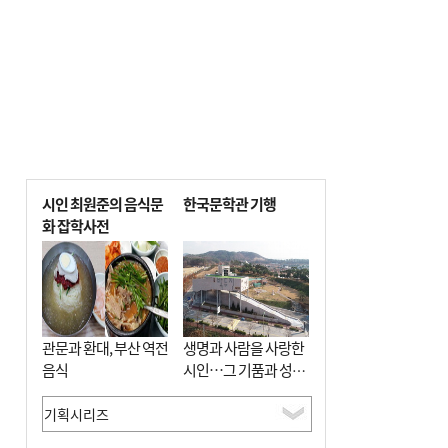
시인 최원준의 음식문
한국문학관 기행
화 잡학사전
관문과 환대, 부산 역전
생명과 사람을 사랑한
음식
시인…그 기품과 성실
함이 보존된 장소