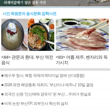
시인 최원준의 음식문화 잡학사전
<84> 관문과 환대, 부산 역전
<83> 여름 제주, 벤자리와 독
음식
가시치
■ 해수부 청사, 북항 국제여객터미널 옆에 선다(종합)
■ 2028 유엔 해양총회 개최지, ‘부산이냐 제주냐’ 10일 결정
■ 외국인 선원 ‘인신매매 경유지’ 된 부산…우려가 현실로
■ 비위 논란 부산TP, 외부인사 혁신위 설치