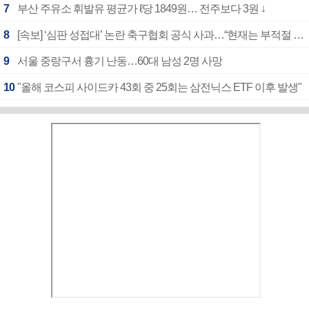
7
부산 주유소 휘발유 평균가 ℓ당 1849원… 전주보다 3원 ↓
8
[속보] ‘심판 성접대’ 논란 축구협회 공식 사과…“현재는 부적절 행위 없어”
9
서울 중랑구서 흉기 난동…60대 남성 2명 사망
10
"올해 코스피 사이드카 43회 중 25회는 삼전닉스 ETF 이후 발생"