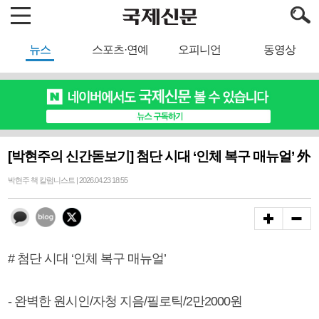
뉴스
스포츠·연예
오피니언
동영상
[박현주의 신간돋보기] 첨단 시대 ‘인체 복구 매뉴얼’ 外
박현주 책 칼럼니스트 | 2026.04.23 18:55
# 첨단 시대 ‘인체 복구 매뉴얼’
- 완벽한 원시인/자청 지음/필로틱/2만2000원