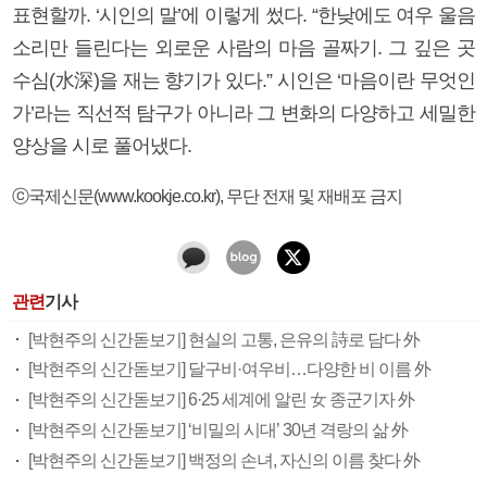
표현할까. ‘시인의 말’에 이렇게 썼다. “한낮에도 여우 울음
소리만 들린다는 외로운 사람의 마음 골짜기. 그 깊은 곳
수심(水深)을 재는 향기가 있다.” 시인은 ‘마음이란 무엇인
가’라는 직선적 탐구가 아니라 그 변화의 다양하고 세밀한
양상을 시로 풀어냈다.
ⓒ국제신문(www.kookje.co.kr), 무단 전재 및 재배포 금지
관련
기사
[박현주의 신간돋보기] 현실의 고통, 은유의 詩로 담다 外
[박현주의 신간돋보기] 달구비·여우비…다양한 비 이름 外
[박현주의 신간돋보기] 6·25 세계에 알린 女 종군기자 外
[박현주의 신간돋보기] ‘비밀의 시대’ 30년 격랑의 삶 外
[박현주의 신간돋보기] 백정의 손녀, 자신의 이름 찾다 外