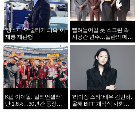
‘뺑소니 후 술타기 의혹’ 이
빨려들어갈 듯 스크린 속
재룡 재판행
시공간 변주…놀란의 메시
지는 ‘전쟁 속죄’
K팝 아이돌, '밀리언셀러'
‘라이징 스타’ 배우 김민하,
단 1.6%…30년간 등장
올해 BIFF 개막식 사회자
1182개팀 전수조사
확정