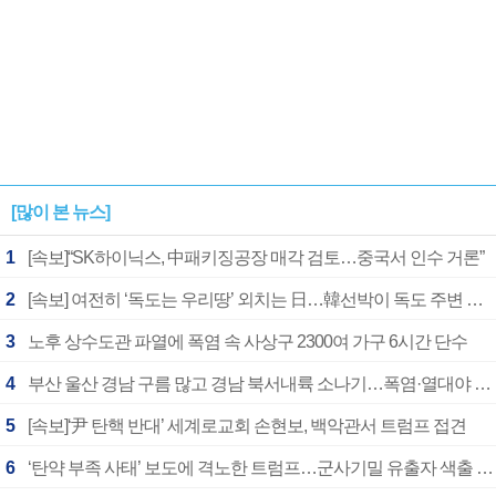
[많이 본 뉴스]
1
[속보]“SK하이닉스, 中패키징공장 매각 검토…중국서 인수 거론”
2
[속보] 여전히 ‘독도는 우리땅’ 외치는 日…韓선박이 독도 주변 해양조사 활동하자 반발
3
노후 상수도관 파열에 폭염 속 사상구 2300여 가구 6시간 단수
4
부산 울산 경남 구름 많고 경남 북서내륙 소나기…폭염·열대야 계속
5
[속보]‘尹 탄핵 반대’ 세계로교회 손현보, 백악관서 트럼프 접견
6
‘탄약 부족 사태’ 보도에 격노한 트럼프…군사기밀 유출자 색출 지시