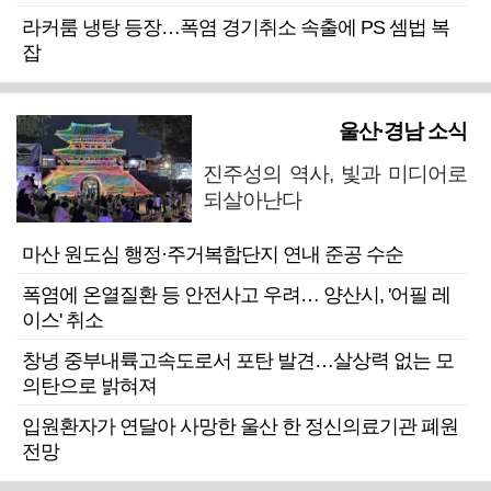
라커룸 냉탕 등장…폭염 경기취소 속출에 PS 셈법 복
잡
울산·경남 소식
진주성의 역사, 빛과 미디어로
되살아난다
마산 원도심 행정·주거복합단지 연내 준공 수순
폭염에 온열질환 등 안전사고 우려… 양산시, '어필 레
이스' 취소
창녕 중부내륙고속도로서 포탄 발견…살상력 없는 모
의탄으로 밝혀져
입원환자가 연달아 사망한 울산 한 정신의료기관 폐원
전망