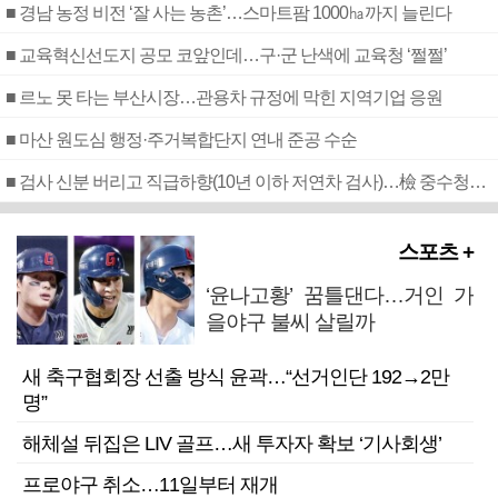
■ 경남 농정 비전 ‘잘 사는 농촌’…스마트팜 1000㏊까지 늘린다
■ 교육혁신선도지 공모 코앞인데…구·군 난색에 교육청 ‘쩔쩔’
■ 르노 못 타는 부산시장…관용차 규정에 막힌 지역기업 응원
■ 마산 원도심 행정·주거복합단지 연내 준공 수순
■ 검사 신분 버리고 직급하향(10년 이하 저연차 검사)…檢 중수청행 기피
스포츠 +
‘윤나고황’ 꿈틀댄다…거인 가
을야구 불씨 살릴까
새 축구협회장 선출 방식 윤곽…“선거인단 192→2만
명”
해체설 뒤집은 LIV 골프…새 투자자 확보 ‘기사회생’
프로야구 취소…11일부터 재개