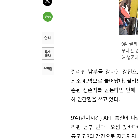
9일 필
무너진 
해 생존
필리핀 남부를 강타한 강진으
최소 41명으로 늘어났다. 필리
종된 생존자를 골든타임 안에
해 안간힘을 쓰고 있다.
9일(현지시간) AFP 통신에 따
리핀 남부 민다나오섬 앞바다
규모 7.8의 강진으로 지금까지 