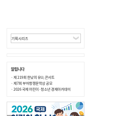
알립니다
· 제 219회 한낮의 유U; 콘서트
· 제7회 부마항쟁문학상 공모
· 2026 국제 어린이·청소년 경제아카데미