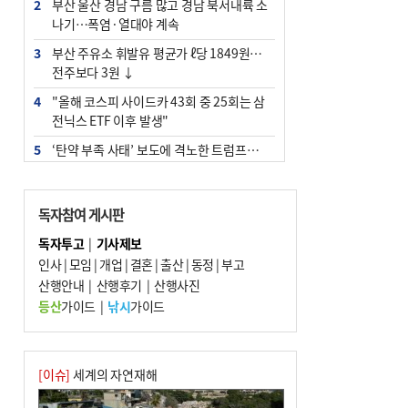
2
부산 울산 경남 구름 많고 경남 북서내륙 소
나기…폭염·열대야 계속
3
부산 주유소 휘발유 평균가 ℓ당 1849원…
전주보다 3원 ↓
4
"올해 코스피 사이드카 43회 중 25회는 삼
전닉스 ETF 이후 발생"
5
‘탄약 부족 사태’ 보도에 격노한 트럼프…
군사기밀 유출자 색출 지시
6
[속보] ‘심판 성접대’ 논란 축구협회 공식 사
독자참여 게시판
과…“현재는 부적절 행위 없어”
독자투고
|
기사제보
7
부산 앞바다에 기름 425ℓ 유출한 러시아 화
인사
|
모임
|
개업
|
결혼
|
출산
|
동정
|
부고
물선 적발
산행안내
|
산행후기
|
산행사진
8
서울 중랑구서 흉기 난동…60대 남성 2명
등산
가이드
|
낚시
가이드
사망
9
입추 지났지만 푹푹 찐다…온열질환자 10
년 만에 3배
[이슈]
세계의 자연재해
10
[2026 부산청소년극지체험탐험대 현장르