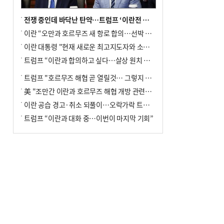
전쟁 중인데 바닥난 탄약…트럼프 ‘이란전 무기고갈’ 국방장관 질책
이란 “오만과 호르무즈 새 항로 합의…선박 안전은 보장 못해”
이란 대통령 "현재 새로운 최고지도자와 소통 어려운 상황"
트럼프 “이란과 합의하고 싶다…살상 원치 않아”
트럼프 "호르무즈 해협 곧 열릴것… 그렇지 않으면 이란에 강력 공격"
美 "조만간 이란과 호르무즈 해협 개방 관련된 합의 이뤄질 것"
이란 공습 경고·취소 되풀이…오락가락 트럼프 비꼰 ‘타코’
트럼프 “이란과 대화 중…이번이 마지막 기회”