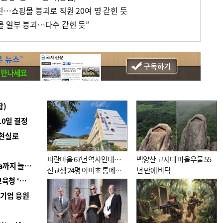
진…쇼핑몰 붕괴로 직원 20여 명 갇힌 듯
몰 일부 붕괴…다수 갇힌 듯”
합)
10일 결정
 현실로
피란마을 67년 역사인데…
백양산 고지대 마을우물 55
■ 경남 농정 비전 ‘잘 사는 농촌’…스마트팜 1000㏊까지 늘린다
전교생 24명 아미초 통폐합
년 만에 바닥
■ 교육혁신선도지 공모 코앞인데…구·군 난색에 교육청 ‘쩔쩔’
기로
역기업 응원