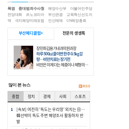
폭염
중대범죄수사청
해양수산부
더불어민주당
전당대회
르노코리아
부산관광
교육혁신선도지
역
극지해양미래포럼
인신매매
UN해양총회
부산메디클럽+
전문의 생생톡
장민희김용기내과의원과장
하루 500㎉ 줄이면 한주 0.5㎏ 감
량…비만치료는 장기전
비만은 이제 더는 체중이나 체형의 문
제가 아니다. 하나의 질병으로 인지
하고 치료와 관리를 해야 한다. 세계
보건기구(WHO)는 이미 1994년 비만
많이 본 뉴스
을 인류의 중요한
종합
정치
경제
사회
스포츠
1
[속보] 여전히 ‘독도는 우리땅’ 외치는 日…
韓선박이 독도 주변 해양조사 활동하자 반
발