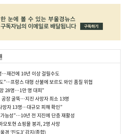
해
5명…재건에 10년 이상 걸릴수도
수도”…프랑스 대형 산불에 보르도 와인 품질 위협
망 28명…1만 명 대피”
 공장 굴뚝…지진 사망자 최소 13명
사망자 13명…대규모 피해 확인”
 가능성”…10년 전 지진에 단층 재활성
 구마모토현 쇼핑몰 붕괴, 2명 사망
경 ‘진도3’ 감지(종합)