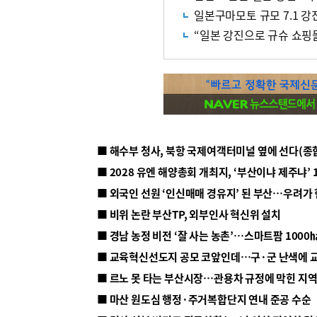
일본구마모토 규모 7.1 강
“일본 강진으로 규슈 쇼핑
■ 해수부 청사, 북항 국제여객터미널 옆에 선다(종
■ 2028 유엔 해양총회 개최지, ‘부산이냐 제주냐’ 
■ 외국인 선원 ‘인신매매 경유지’ 된 부산…우려가
■ 비위 논란 부산TP, 외부인사 혁신위 설치
■ 르노 못 타는 부산시장…관용차 규정에 막힌 지
■ 마산 원도심 행정·주거복합단지 연내 준공 수순