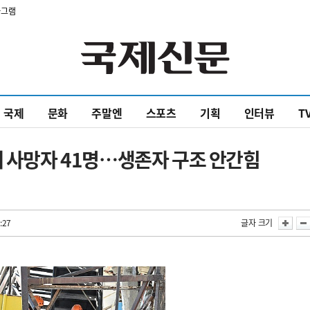
타그램
국제
문화
주말엔
스포츠
기획
인터뷰
T
에 사망자 41명…생존자 구조 안간힘
:27
글자 크기