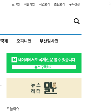
2
로그인
회원가입
지면보기
초판보기
구독신청
V국제
오피니언
부산말사전
오늘
이슈