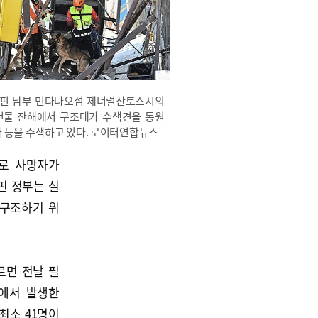
리핀 남부 민다나오섬 제너럴산토스시의
건물 잔해에서 구조대가 수색견을 동원
자 등을 수색하고 있다. 로이터연합뉴스
로 사망자가
핀 정부는 실
 구조하기 위
르면 전날 필
에서 발생한
최소 41명이