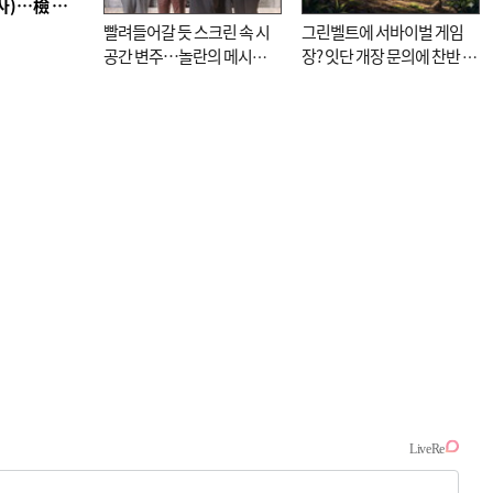
■ 검사 신분 버리고 직급하향(10년 이하 저연차 검사)…檢 중수청행 기피
빨려들어갈 듯 스크린 속 시
그린벨트에 서바이벌 게임
공간 변주…놀란의 메시지
장? 잇단 개장 문의에 찬반 논
는 ‘전쟁 속죄’
쟁