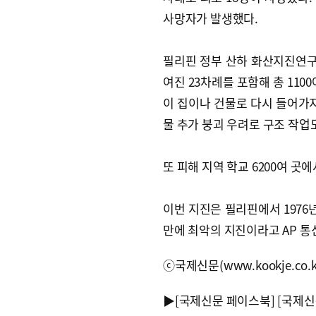
사망자가 발생했다.
필리핀 정부 산하 화산지진연구소(
여진 23차례를 포함해 총 110
이 집이나 건물로 다시 들어가지
물 추가 붕괴 우려로 구조 작업
또 피해 지역 학교 6200여 곳
이번 지진은 필리핀에서 1976년
만에 최악의 지진이라고 AP 통
ⓒ국제신문(www.kookje.co.
▶
[국제신문 페이스북]
[국제신