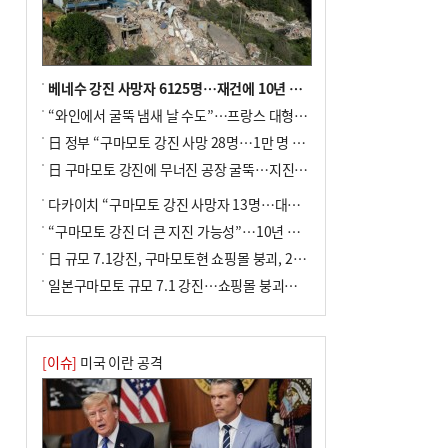
포] 2회 : 하늘에서 만난 얼음의 나라
베네수 강진 사망자 6125명…재건에 10년 이상 걸릴수도
“와인에서 굴뚝 냄새 날 수도”…프랑스 대형 산불에 보르도 와인 품질 위협
日 정부 “구마모토 강진 사망 28명…1만 명 대피”
日 구마모토 강진에 무너진 공장 굴뚝…지진 사망자 최소 13명
다카이치 “구마모토 강진 사망자 13명…대규모 피해 확인”
“구마모토 강진 더 큰 지진 가능성”…10년 전 지진에 단층 재활성
日 규모 7.1강진, 구마모토현 쇼핑몰 붕괴, 2명 사망
일본구마모토 규모 7.1 강진…쇼핑몰 붕괴로 직원 20여 명 갇힌 듯
[이슈]
미국 이란 공격