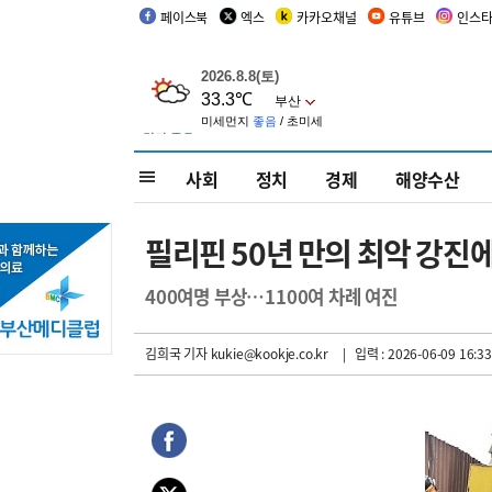
페이스북
엑스
카카오채널
유튜브
인스
사회
정치
경제
해양수산
필리핀 50년 만의 최악 강진
400여명 부상…1100여 차례 여진
김희국 기자
kukie@kookje.co.kr
| 입력 : 2026-06-09 16:33