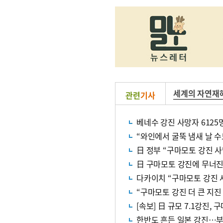
세계의 자연재
관련
기사
베네수 강진 사망자 612
“와인에서 굴뚝 냄새 날 
日 정부 “구마모토 강진 사
日 구마모토 강진에 무너진
다카이치 “구마모토 강진 
“구마모토 강진 더 큰 지진
[속보] 日 규모 7.1강진,
한반도 흔든 일본 강진…부울