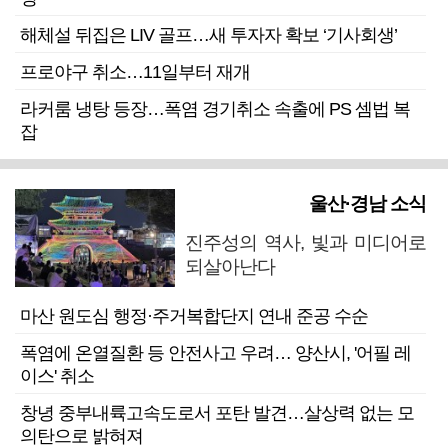
해체설 뒤집은 LIV 골프…새 투자자 확보 ‘기사회생’
프로야구 취소…11일부터 재개
라커룸 냉탕 등장…폭염 경기취소 속출에 PS 셈법 복
잡
울산·경남 소식
진주성의 역사, 빛과 미디어로
되살아난다
마산 원도심 행정·주거복합단지 연내 준공 수순
폭염에 온열질환 등 안전사고 우려… 양산시, '어필 레
이스' 취소
창녕 중부내륙고속도로서 포탄 발견…살상력 없는 모
의탄으로 밝혀져