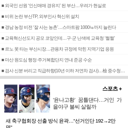
■ 외국인 선원 ‘인신매매 경유지’ 된 부산…우려가 현실로
■ 비위 논란 부산TP, 외부인사 혁신위 설치
■ 경남 농정 비전 ‘잘 사는 농촌’…스마트팜 1000㏊까지 늘린다
■ 교육혁신선도지 공모 코앞인데…구·군 난색에 교육청 ‘쩔쩔’
■ 르노 못 타는 부산시장…관용차 규정에 막힌 지역기업 응원
■ 마산 원도심 행정·주거복합단지 연내 준공 수순
■ 검사 신분 버리고 직급하향(10년 이하 저연차 검사)…檢 중수청행 기피
스포츠 +
‘윤나고황’ 꿈틀댄다…거인 가
을야구 불씨 살릴까
새 축구협회장 선출 방식 윤곽…“선거인단 192→2만
명”