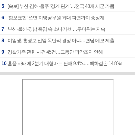
5
[속보] 부산·김해·울주 ‘경계 단계’…전국 48개 시군 가뭄
6
‘혐오표현’ 쓰면 지방공무원 최대 파면까지 중징계
7
부산·울산·경남 폭염 속 소나기·비…무더위는 지속
8
이임생, 홍명보 선임 독단적 결정 아냐…면담 메모 제출
9
경찰가족 관련 사건 45건…그동안 파악조차 안해
10
홈플 사태에 2분기 대형마트 판매 9.4%↓…백화점은 14.8%↑