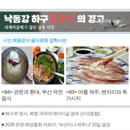
시인 최원준의 음식문화 잡학사전
<84> 관문과 환대, 부산 역전
<83> 여름 제주, 벤자리와 독
음식
가시치
■ 해수부 청사, 북항 국제여객터미널 옆에 선다(종합)
■ 2028 유엔 해양총회 개최지, ‘부산이냐 제주냐’ 10일 결정