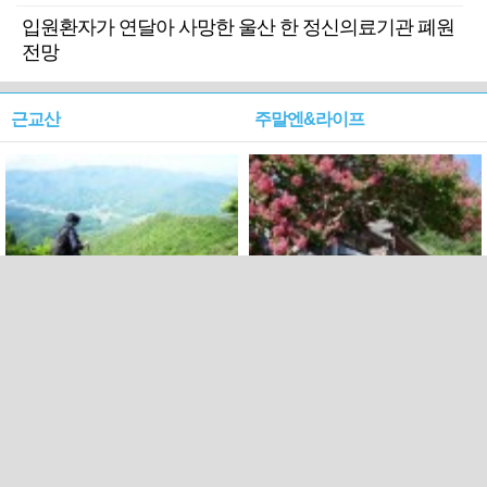
입원환자가 연달아 사망한 울산 한 정신의료기관 폐원
전망
근교산
주말엔&라이프
근교산&그너머…상주·문경
폭염보다 더 뜨거워라…100
청화산~시루봉
일을 붉게 불태울 ‘선비정신’
피었네
PC버전
엑스
페이스북
Copyright ⓒ 2015 All rights reserved by 국제신문