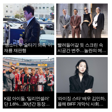
‘뺑소니 후 술타기 의혹’ 이
빨려들어갈 듯 스크린 속
재룡 재판행
시공간 변주…놀란의 메시
지는 ‘전쟁 속죄’
K팝 아이돌, '밀리언셀러'
‘라이징 스타’ 배우 김민하,
단 1.6%…30년간 등장
올해 BIFF 개막식 사회자
1182개팀 전수조사
확정