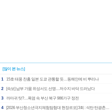
[많이 본 뉴스]
1
15호 태풍 찬홈 일본 도쿄 관통할 듯…동해안에 비 뿌리나
2
[속보] 남부 가뭄 위성서도 선명…저수지 바닥 드러났다
3
까마귀 탓?…폭염 속 부산 북구 986가구 정전
4
[2026 부산청소년극지체험탐험대 현장르포] 3회 : 석탄 탄광촌에서 북극 연구의 중심지로