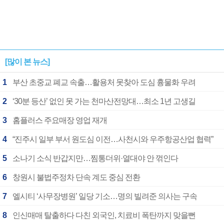
[많이 본 뉴스]
1
부산 초중교 폐교 속출…활용처 못찾아 도심 흉물화 우려
2
‘30분 등산’ 없인 못 가는 천마산전망대…최소 1년 고생길
3
홈플러스 주요매장 영업 재개
4
“진주시 일부 부서 원도심 이전…사천시와 우주항공산업 협력”
5
소나기 소식 반갑지만…찜통더위·열대야 안 꺾인다
6
창원시 불법주정차 단속 계도 중심 전환
7
엘시티 ‘사무장병원’ 일당 기소…명의 빌려준 의사는 구속
8
인신매매 탈출하다 다친 외국인, 치료비 폭탄까지 맞을뻔