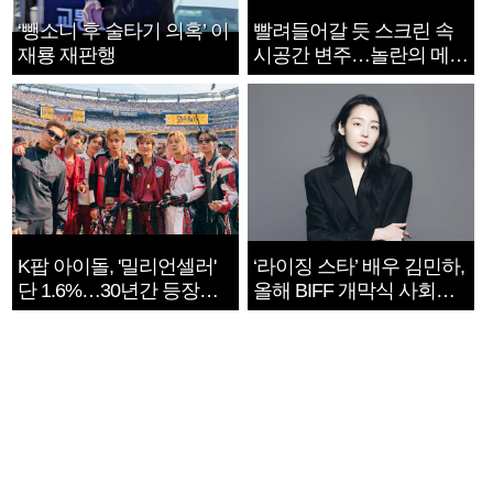
‘뺑소니 후 술타기 의혹’ 이
빨려들어갈 듯 스크린 속
재룡 재판행
시공간 변주…놀란의 메시
지는 ‘전쟁 속죄’
K팝 아이돌, '밀리언셀러'
‘라이징 스타’ 배우 김민하,
단 1.6%…30년간 등장
올해 BIFF 개막식 사회자
1182개팀 전수조사
확정