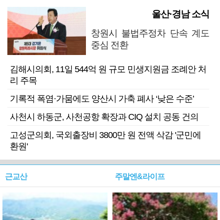
울산·경남 소식
창원시 불법주정차 단속 계도
중심 전환
김해시의회, 11일 544억 원 규모 민생지원금 조례안 처
리 주목
기록적 폭염·가뭄에도 양산시 가축 폐사 ‘낮은 수준’
사천시 하동군, 사천공항 확장과 CIQ 설치 공동 건의
고성군의회, 국외출장비 3800만 원 전액 삭감 '군민에
환원'
근교산
주말엔&라이프