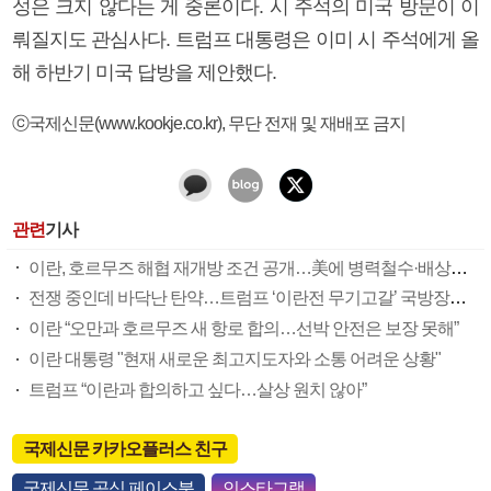
성은 크지 않다는 게 중론이다. 시 주석의 미국 방문이 이
뤄질지도 관심사다. 트럼프 대통령은 이미 시 주석에게 올
해 하반기 미국 답방을 제안했다.
ⓒ국제신문(www.kookje.co.kr), 무단 전재 및 재배포 금지
관련
기사
이란, 호르무즈 해협 재개방 조건 공개…美에 병력철수·배상금 요구
전쟁 중인데 바닥난 탄약…트럼프 ‘이란전 무기고갈’ 국방장관 질책
이란 “오만과 호르무즈 새 항로 합의…선박 안전은 보장 못해”
이란 대통령 "현재 새로운 최고지도자와 소통 어려운 상황"
트럼프 “이란과 합의하고 싶다…살상 원치 않아”
국제신문 카카오플러스 친구
국제신문 공식 페이스북
인스타그램