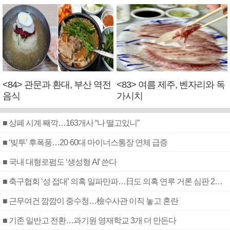
<84> 관문과 환대, 부산 역전
<83> 여름 제주, 벤자리와 독
음식
가시치
■ 상폐 시계 째깍…163개사 “나 떨고있니”
■ ‘빚투’ 후폭풍…20·60대 마이너스통장 연체 급증
■ 국내 대형로펌도 ‘생성형 AI’ 쓴다
■ 축구협회 ‘성 접대’ 의혹 일파만파…日도 의혹 연루 거론 심판 2명 조사
■ 근무여건 깜깜이 중수청…檢수사관 이직 놓고 혼란
■ 기존 일반고 전환…과기원 영재학교 3개 더 만든다