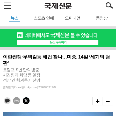
뉴스
스포츠·연예
오피니언
동영상
이란전쟁·무역갈등 해법 찾나…미중, 14일 ‘세기의 담
판’
트럼프, 9년 만의 방중
시진핑과 회담 등 일정
정상 간 힘겨루기 전망
권혁범 기자 pearl@kookje.co.kr | 2026.05.13 17:07