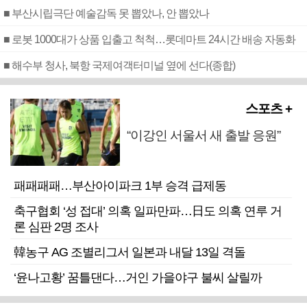
■ 부산시립극단 예술감독 못 뽑았나, 안 뽑았나
■ 로봇 1000대가 상품 입출고 척척…롯데마트 24시간 배송 자동화
■ 해수부 청사, 북항 국제여객터미널 옆에 선다(종합)
스포츠 +
“이강인 서울서 새 출발 응원”
패패패패…부산아이파크 1부 승격 급제동
축구협회 ‘성 접대’ 의혹 일파만파…日도 의혹 연루 거
론 심판 2명 조사
韓농구 AG 조별리그서 일본과 내달 13일 격돌
‘윤나고황’ 꿈틀댄다…거인 가을야구 불씨 살릴까